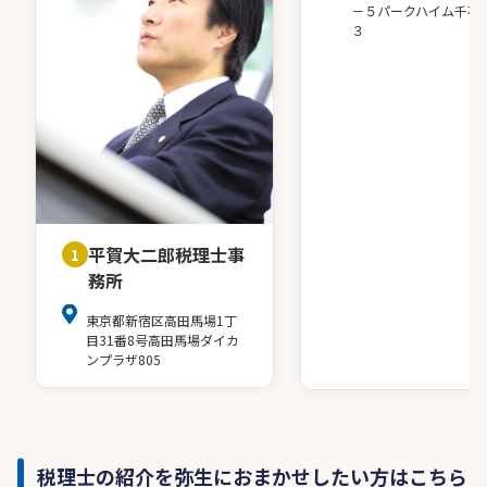
－５パークハイム千石
３
平賀大二郎税理士事
1
務所
東京都新宿区高田馬場1丁
目31番8号高田馬場ダイカ
ンプラザ805
税理士の紹介を弥生におまかせしたい方はこちら