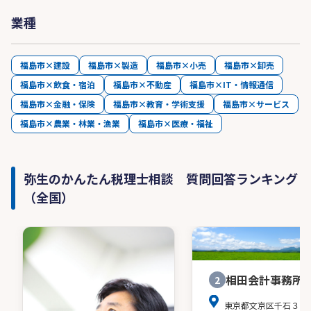
業種
福島市×建設
福島市×製造
福島市×小売
福島市×卸売
福島市×飲食・宿泊
福島市×不動産
福島市×IT・情報通信
福島市×金融・保険
福島市×教育・学術支援
福島市×サービス
福島市×農業・林業・漁業
福島市×医療・福祉
弥生のかんたん税理士相談 質問回答ランキング
（全国）
相田会計事務所
2
東京都文京区千石３－