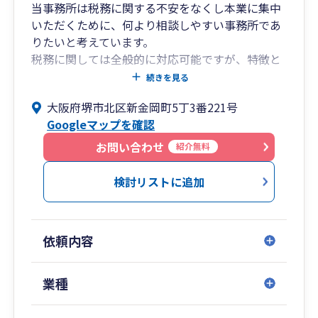
当事務所は税務に関する不安をなくし本業に集中
いただくために、何より相談しやすい事務所であ
りたいと考えています。
税務に関しては全般的に対応可能ですが、特徴と
しては起業された方や法人設立を検討されている
続きを見る
スタートアップの方のサポートを比較的多くさせ
大阪府堺市北区新金岡町5丁3番221号
ていただいています。
Googleマップを確認
最近であればインボイスや電子帳簿保存法の対応
お問い合わせ
紹介無料
や、それ以外にも相続対策等もご相談いただけま
す。
検討リストに追加
初回相談無料とさせていただいていますので、税
務について相談できるパートナーをお探しであれ
ばぜひ一度ご連絡ください。
依頼内容
業種