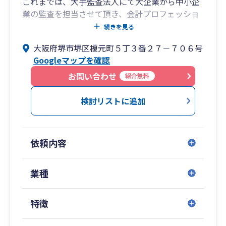
これまでは、大手監査法人にて大企業から中小企
業の監査を担当させて頂き、会計プロフェッショ
ナルとして約13年の経験を積んでおります。
続きを見る
今後は、経営者の良きパートナーとして親身に対
大阪府堺市堺区榎元町５丁３番２７－７０６号
応をしていきたいと思いますので、宜しくお願い
Googleマップを確認
致します。
皆様とお会いできるのを楽しみにしております。
お問い合わせ
紹介無料
検討リストに追加
依頼内容
業種
特徴