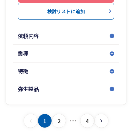
して頂ける様全力でお手伝いしております。
検討リストに追加
「先見経営」なくしてこれからの会社経営は存続
できません。
過去の実績の分析評価はもちろん、社長様が目指
依頼内容
す会社の将来像を具体的に描いて頂き、必ず実現
して頂きます様「経営計画」の作成と、年度さら
には毎月の達成管理を数値の面から全力でサポー
業種
トさせて頂いております。
特徴
02
創業55年以上の実績
弥生製品
積み重ねた実績と信頼感
大阪・堺の税理士、税理士法人ユーマス会計は創
業から55年を超える実績のある会計事務所です。
現在では堺でもトップクラスに位置する会計事務
1
2
4
所となりました。