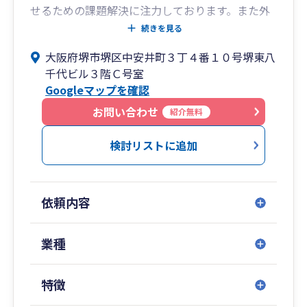
せるための課題解決に注力しております。また外
国人経営者様へのサポート体制も整えており、多
続きを見る
角的な視点からのご支援が可能です。堺市をはじ
大阪府堺市堺区中安井町３丁４番１０号堺東八
め、和泉市・泉大津市・岸和田市など、南大阪エ
千代ビル３階Ｃ号室
リアで税理士をお探しの方は、どうぞお気軽にご
Googleマップを確認
相談ください。
お問い合わせ
紹介無料
検討リストに追加
依頼内容
業種
特徴