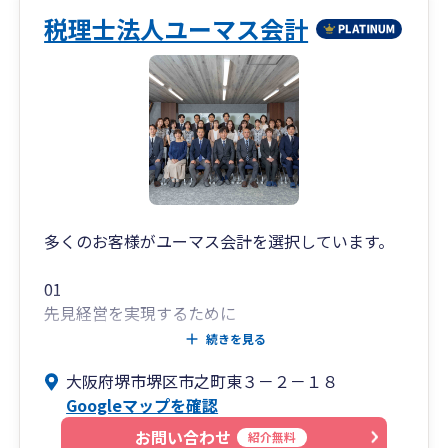
税理士法人ユーマス会計
多くのお客様がユーマス会計を選択しています。
01
先見経営を実現するために
続きを見る
共に「会社の未来」を考えます
大阪府堺市堺区市之町東３－２－１８
私たち会計事務所は、税務・会計の専門家です。
Googleマップを確認
会社が残した業績を、決算を通じて経営者の皆様
が将来に不安を残すことなく正確に、かつ、納得
お問い合わせ
紹介無料