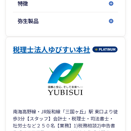
特徴
「結果」であると考えています 。当たり前のこと
を当たり前に遂行し、率直なコミュニケーション
を通じて、経営者が安心して相談できる「安全な
弥生製品
場」を提供し続けます 。
3. 自律した組織による多角的なサポート
約30名のスタッフが個性を活かし、自律的に成長
税理士法人ゆびすい本社
し続ける組織づくりを行っています。AIなどの最
新ツールを活用した業務効率化や標準化を推進
し、小規模企業から成長企業まで、幅広いニーズ
に質の高いサービスを提供します。
事務所概要・行動指針
行動指針: 挨拶、チャレンジ、自己研鑽、チーム
ワークを重視し、組織全体でお客様満足度を高め
南海高野線・JR阪和線「三国ヶ丘」駅 東口より徒
ます 。
歩3分【スタッフ】会計士・税理士・司法書士・
ビジョン: 「More helpful（もっと役に立つ）」を
社労士など２５０名【業務】1)税務相談2)申告書