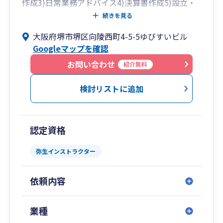
掲げ、相談に対して必ず何らかの答えが出せる組
作成3)日常業務アドバイス4)決算書作成5)設立・
織であり続けます 。
開業のアドバイス6)相続対策・不動産活用・保険
続きを見る
見直し7)登記業務8)給与計算等の労務業務など
大阪府堺市堺区向陵西町4-5-5ゆびすいビル
特徴: 初回相談は無料です。「堅い」「話しにく
様々なニーズに即応できる体制を整えています。
Googleマップを確認
い」といった税理士のイメージを払拭し、気軽に
何でも相談できる雰囲気づくりを徹底していま
お問い合わせ
紹介無料
す。
検討リストに追加
経営に関する「困った」がございましたら、まず
は川村会計事務所へお気軽にお電話ください。私
たちが全力でサポートさせていただきます
認定資格
弥生インストラクター
依頼内容
業種