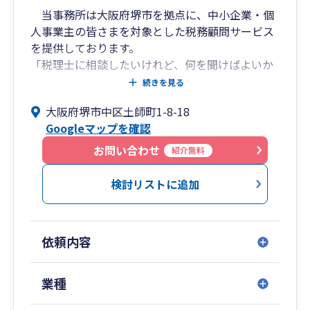
当事務所は大阪府堺市を拠点に、中小企業・個
人事業主の皆さまを対象とした税務顧問サービス
を提供しております。
「税理士に相談したいけれど、何を聞けばよいか
わからない」という方でも安心してご相談いただ
続きを見る
けるよう、親しみやすく丁寧な対応を心掛けてお
大阪府堺市中区土師町1-8-18
ります。
Googleマップを確認
記帳・決算申告だけでなく、会社設立、法人化、
資金繰り、融資相談、クラウド会計導入まで幅広
お問い合わせ
紹介無料
く対応いたします。
お客様一人ひとりの状況に合わせた提案を行い、
検討リストに追加
長期的なパートナーとして事業の成長をサポート
いたします。
依頼内容
業種