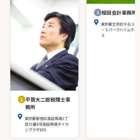
05
相田会計事務所
2
ユーマスネットワークによる
東京都文京区千石３－
－５パークハイム千石
ワンストップサービス
３
当所は、会
平賀大二郎税理士事
1
務所
東京都新宿区高田馬場1丁
目31番8号高田馬場ダイカ
ンプラザ805