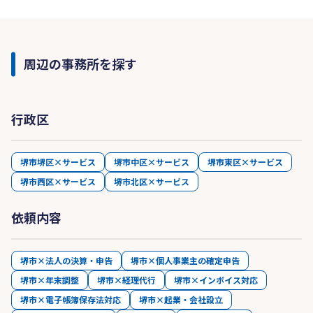
ここまで業歴を重ねて来られたのもクライアント
様からのご支持を得たからです。クライアント様
との信頼関係を勝ち得るため、懇切丁寧な指導と
力強い提案力でクライアント様から大きな信頼を
周辺の事務所を探す
勝ち得てきました。今後も経営者の皆様とコツコ
ツと歴史を積み重ねて参ります。
行政区
03
全員がプロフェッショナル
堺市堺区×サービス
堺市中区×サービス
堺市東区×サービス
総合力でのサポート体制
堺市西区×サービス
堺市北区×サービス
税理士といえば、税務（税金）のスペシャリスト
です。しかし、日々の業務の中で感じることは、
依頼内容
会社経営のことや節税のことは基より、経営者の
数だけ様々な悩みをお持ちであると感じておりま
堺市×法人の決算・申告
堺市×個人事業主の確定申告
す。
堺市×年末調整
堺市×経理代行
堺市×インボイス対応
この悩みを解決するため、当税理士事務所では、
堺市×電子帳簿保存法対応
堺市×起業・会社設立