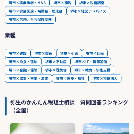
全員がプロフェッショナルを目指し経営者の皆さ
堺市×事業承継・M&A
堺市×節税
堺市×税務調査
まと共に多角的そして客観的に会社を分析し、経
堺市×資金調達・補助金・助成金
堺市×経営アドバイス
営計画、事業承継等の幅広いサポート体制と総合
堺市×労務、社会保険関連
力で会社の成長、発展に貢献致します。
業種
04
専門分野に特化したスペシャリストが在籍
堺市×建設
堺市×製造
堺市×小売
堺市×卸売
幅広い専門性
堺市×飲食・宿泊
堺市×不動産
堺市×IT・情報通信
当会計事務所では、「経営コンサル計画」「IT化
堺市×金融・保険
堺市×理美容
堺市×教育・学術支援
支援」「医療経営サポート」「相続・事業承継・
堺市×農業・林業・漁業
Ｍ&Ａ」「人事労務」を柱に、専門分野に特化し
堺市×医療・福祉
堺市×特殊法人
た多数の職員が在職しています。節税のことはも
ちろんのこと、経営者の皆様のニーズにあったき
め細やかなサービスを提供しております。
弥生のかんたん税理士相談 質問回答ランキング
（全国）
当会計事務所は、各種専門分野を有機的に結び付
け、トータルで会社経営をサポートし、経営者の
皆様そして企業様のご発展に尽力して参ります。