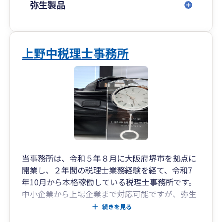
弥生製品
上野中税理士事務所
当事務所は、令和５年８月に大阪府堺市を拠点に
開業し、２年間の税理士業務経験を経て、令和7
年10月から本格稼働している税理士事務所です。
中小企業から上場企業まで対応可能ですが、弥生
会計をご利用の法人成りをお考えの個人事業者の
続きを見る
方から、海外投資、海外取引、更には海外進出を