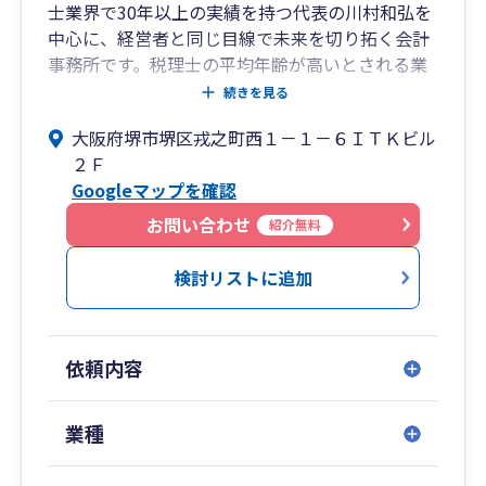
士業界で30年以上の実績を持つ代表の川村和弘を
中心に、経営者と同じ目線で未来を切り拓く会計
事務所です。税理士の平均年齢が高いとされる業
界の中で、30代での開業以来、親しみやすさと柔
続きを見る
軟な対応力を強みとしています。
大阪府堺市堺区戎之町西１－１－６ＩＴＫビル
２Ｆ
私たちは単なる税務申告の代行者ではなく、顧問
Googleマップを確認
先の皆様が直面する経営課題に対し、常に「一歩
先」を行く提案ができる組織を目指しています 。
お問い合わせ
紹介無料
私たちが大切にしている3つの価値観
検討リストに追加
1. 徹底した「クイックレスポンス」と正確性
お客様をお待たせしないため、質問に対しては原
則1日以内の回答を徹底しています 。素早く、わ
依頼内容
かりやすく、そして正確に対応することで、経営
のスピード感を損なわせません 。
業種
2. 顧問先の「役に立ち続ける」ことが全ての原点
私たちの売上は、お客様の役に立てたかどうかの