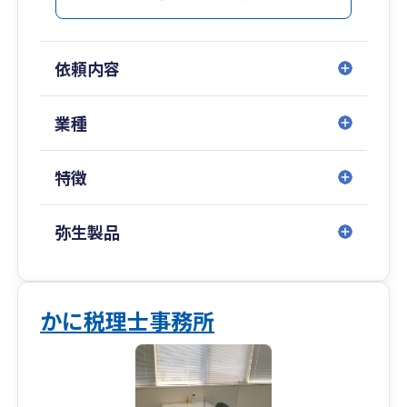
全員がプロフェッショナルを目指し経営者の皆さ
務所につづき、大阪府内で３つめの拠点となりま
まと共に多角的そして客観的に会社を分析し、経
す。
営計画、事業承継等の幅広いサポート体制と総合
依頼内容
力で会社の成長、発展に貢献致します。
交通アクセスの良い南海本線堺駅直結徒歩1分の
ポルタスセンタービル4Fにて事務所を開設し、他
04
の事務所と緊密に連携しながら、大阪府泉州地域
業種
専門分野に特化したスペシャリストが在籍
のお客様を中心に全国のお客様にサービスを提供
しております。
特徴
幅広い専門性
当会計事務所では、「経営コンサル計画」「IT化
堺事務所では、税理士・公認会計士・社会保険労
支援」「医療経営サポート」「相続・事業承継・
務士等をはじめとする有資格者を中心とした約30
弥生製品
Ｍ&Ａ」「人事労務」を柱に、専門分野に特化し
名のスタッフを有し、会計・税務サービスはもち
た多数の職員が在職しています。節税のことはも
ろんのこと、法人設立、経営全般のご相談、綿密
ちろんのこと、経営者の皆様のニーズにあったき
な資金繰り支援、相続・事業承継対策など、法
め細やかなサービスを提供しております。
人・個人に対するトータルサービスを実施してお
かに税理士事務所
ります。
当会計事務所は、各種専門分野を有機的に結び付
け、トータルで会社経営をサポートし、経営者の
また、在籍するスタッフはファイナンシャルプラ
皆様そして企業様のご発展に尽力して参ります。
ンナーとして保険・金融商品の具体的な提案がで