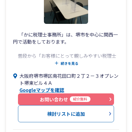
きる者、医業・IT・その他特定業種に深度ある知
05
見を有する者、M&Aや組織再編に強みを持つ者な
ユーマスネットワークによる
ど、豊かな経験と幅広い実績を有する者が多数在
籍し、お客様の思いに寄り添い、お客様と共に課
ワンストップサービス
題を解決できるよう日夜研鑽しております。
「かに税理士事務所」は、堺市を中心に関西一
当所は、会
円で活動をしております。
歴史ある堺の街から全国のお客様に、信頼性と革
新性のある総合税務サービスをご用意しておりま
普段から「お客様にとって親しみやすい税理士
すので、どうぞお気軽にご相談ください。
でありたい」と思い、日々仕事に従事をしており
続きを見る
ます。なによりも、ややこしいと思われがちな税
大阪府堺市堺区南花田口町２丁２－３オプレン
金に関することにつきましては我々におまかせい
ト堺東ビル４Ａ
ただくことで、経営者の皆様が税金の心配をする
Googleマップを確認
ことなく、ご自身の事業に集中できるような環境
を整えていただくことを心がけております。
お問い合わせ
紹介無料
おかげさまで、開業時に1件だった顧客先も、
検討リストに追加
開業後3年余り経った今では数十倍の規模にな
り、ご契約いただいているお客様と共に弊所も成