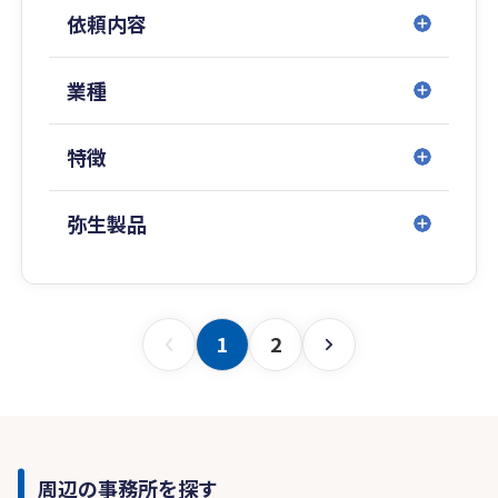
長をし続けております。また解約もほとんどな
依頼内容
く、多くのお客様に、自身の仕事に対する心がけ
を支持をいただけているものと日々感謝しており
ます。
業種
弊所がお客様にとって頼れるパートナーとなれ
特徴
るよう、精一杯努めてまいりますので、どうぞお
気軽にご相談ください。
弥生製品
1
2
周辺の事務所を探す