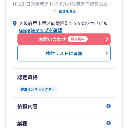
掲げ、相談に対して必ず何らかの答えが出せる組
作成3)日常業務アドバイス4)決算書作成5)設立・
織であり続けます 。
開業のアドバイス6)相続対策・不動産活用・保険
続きを見る
見直し7)登記業務8)給与計算等の労務業務など
大阪府堺市堺区向陵西町4-5-5ゆびすいビル
特徴: 初回相談は無料です。「堅い」「話しにく
様々なニーズに即応できる体制を整えています。
Googleマップを確認
い」といった税理士のイメージを払拭し、気軽に
何でも相談できる雰囲気づくりを徹底していま
お問い合わせ
紹介無料
す。
検討リストに追加
経営に関する「困った」がございましたら、まず
は川村会計事務所へお気軽にお電話ください。私
たちが全力でサポートさせていただきます
認定資格
弥生インストラクター
依頼内容
業種