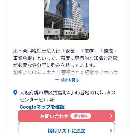
ここまで業歴を重ねて来られたのもクライアント
様からのご支持を得たからです。クライアント様
との信頼関係を勝ち得るため、懇切丁寧な指導と
力強い提案力でクライアント様から大きな信頼を
勝ち得てきました。今後も経営者の皆様とコツコ
ツと歴史を積み重ねて参ります。
米本合同税理士法人は「企業」「医療」「相続・
03
事業承継」といった、高度に専門的な知識と経験
全員がプロフェッショナル
が必要な各分野に強みを持っています。
創業より60年にわたり蓄積された経験やノウハウ
総合力でのサポート体制
を活かすとともに、各分野における経験豊富なス
続きを見る
税理士といえば、税務（税金）のスペシャリスト
ペシャリストが、お客様にベストなサービスを提
大阪府堺市堺区戎島町4丁45番地の1ポルタス
です。しかし、日々の業務の中で感じることは、
供いたします。
センタービル 4F
会社経営のことや節税のことは基より、経営者の
Googleマップを確認
数だけ様々な悩みをお持ちであると感じておりま
米本合同税理士法人 堺事務所は令和6年1月に、堺
す。
市堺区でスタートいたしました。
お問い合わせ
紹介無料
米本合同税理士法人の創業の地である岸和田事務
この悩みを解決するため、当税理士事務所では、
所、グランフロント大阪に事務所を構える大阪事
検討リストに追加