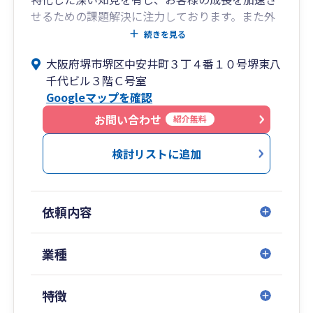
せるための課題解決に注力しております。また外
国人経営者様へのサポート体制も整えており、多
続きを見る
角的な視点からのご支援が可能です。堺市をはじ
大阪府堺市堺区中安井町３丁４番１０号堺東八
め、和泉市・泉大津市・岸和田市など、南大阪エ
千代ビル３階Ｃ号室
リアで税理士をお探しの方は、どうぞお気軽にご
Googleマップを確認
相談ください。
お問い合わせ
紹介無料
検討リストに追加
依頼内容
業種
特徴