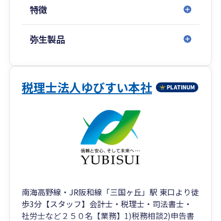
私たちの売上は、お客様の役に立てたかどうかの
特徴
「結果」であると考えています 。当たり前のこと
を当たり前に遂行し、率直なコミュニケーション
を通じて、経営者が安心して相談できる「安全な
弥生製品
場」を提供し続けます 。
3. 自律した組織による多角的なサポート
約30名のスタッフが個性を活かし、自律的に成長
税理士法人ゆびすい本社
し続ける組織づくりを行っています。AIなどの最
新ツールを活用した業務効率化や標準化を推進
し、小規模企業から成長企業まで、幅広いニーズ
に質の高いサービスを提供します。
事務所概要・行動指針
行動指針: 挨拶、チャレンジ、自己研鑽、チーム
ワークを重視し、組織全体でお客様満足度を高め
南海高野線・JR阪和線「三国ヶ丘」駅 東口より徒
ます 。
歩3分【スタッフ】会計士・税理士・司法書士・
ビジョン: 「More helpful（もっと役に立つ）」を
社労士など２５０名【業務】1)税務相談2)申告書