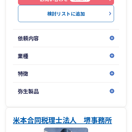
して頂ける様全力でお手伝いしております。
検討リストに追加
「先見経営」なくしてこれからの会社経営は存続
できません。
過去の実績の分析評価はもちろん、社長様が目指
依頼内容
す会社の将来像を具体的に描いて頂き、必ず実現
して頂きます様「経営計画」の作成と、年度さら
には毎月の達成管理を数値の面から全力でサポー
業種
トさせて頂いております。
特徴
02
創業55年以上の実績
弥生製品
積み重ねた実績と信頼感
大阪・堺の税理士、税理士法人ユーマス会計は創
業から55年を超える実績のある会計事務所です。
現在では堺でもトップクラスに位置する会計事務
米本合同税理士法人 堺事務所
所となりました。