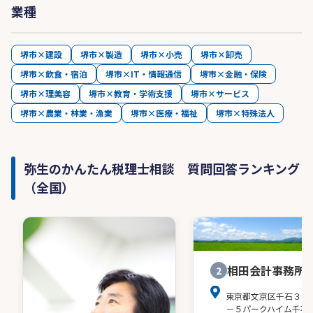
業種
堺市×建設
堺市×製造
堺市×小売
堺市×卸売
堺市×飲食・宿泊
堺市×IT・情報通信
堺市×金融・保険
堺市×理美容
堺市×教育・学術支援
堺市×サービス
堺市×農業・林業・漁業
堺市×医療・福祉
堺市×特殊法人
弥生のかんたん税理士相談 質問回答ランキング
（全国）
相田会計事務所
2
東京都文京区千石３－
－５パークハイム千石