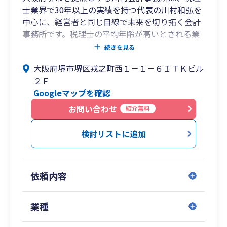
士業界で30年以上の実績を持つ代表の川村和弘を
中心に、経営者と同じ目線で未来を切り拓く会計
事務所です。税理士の平均年齢が高いとされる業
界の中で、30代での開業以来、親しみやすさと柔
続きを見る
軟な対応力を強みとしています。
大阪府堺市堺区戎之町西１－１－６ＩＴＫビル
２Ｆ
私たちは単なる税務申告の代行者ではなく、顧問
Googleマップを確認
先の皆様が直面する経営課題に対し、常に「一歩
先」を行く提案ができる組織を目指しています 。
お問い合わせ
紹介無料
私たちが大切にしている3つの価値観
検討リストに追加
1. 徹底した「クイックレスポンス」と正確性
お客様をお待たせしないため、質問に対しては原
則1日以内の回答を徹底しています 。素早く、わ
依頼内容
かりやすく、そして正確に対応することで、経営
のスピード感を損なわせません 。
業種
2. 顧問先の「役に立ち続ける」ことが全ての原点