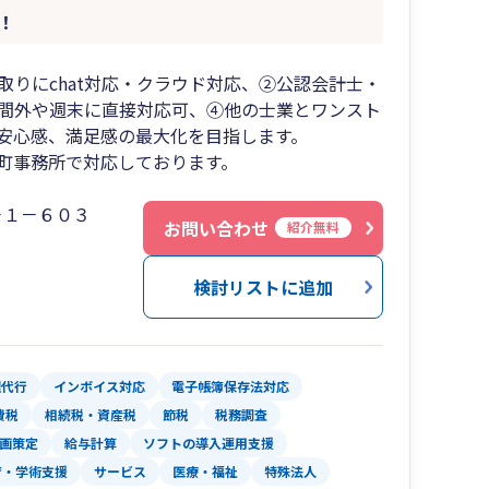
！
りにchat対応・クラウド対応、②公認会計士・
間外や週末に直接対応可、④他の士業とワンスト
安心感、満足感の最大化を目指します。
町事務所で対応しております。
－１－６０３
お問い合わせ
紹介無料
検討リストに追加
理代行
インボイス対応
電子帳簿保存法対応
費税
相続税・資産税
節税
税務調査
画策定
給与計算
ソフトの導入運用支援
育・学術支援
サービス
医療・福祉
特殊法人