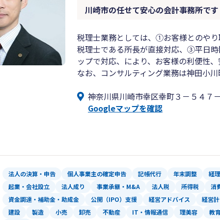
川崎市の任せて安心の会計事務所です
税理士業務としては、①お客様とのやり取
税理士である所長が直接対応、③平日時
ップで対応、により、お客様の利便性、
なお、コンサルティング業務は神田小川
神奈川県川崎市幸区幸町３－５４７
Googleマップを確認
法人の決算・申告
個人事業主の確定申告
記帳代行
年末調整
経
起業・会社設立
法人成り
事業承継・M&A
法人税
所得税
消
資金調達・補助金・助成金
公開（IPO）支援
経営アドバイス
経営計
建設
製造
小売
卸売
不動産
IT・情報通信
理美容
教