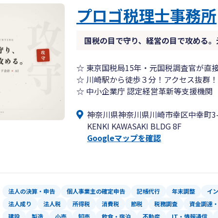
を構築する事務所として開業し、今年で
プロゴ税理士事務所
開業から現在までの約21年で、法人、
国税の目で守り、経営の目で攻める。
からのお客様（起業家）で、社長、事業主
に満ちた若い会社が多い。当事務所では
問題を共有し、その解決に二人三脚で全
☆ 東京国税局15年・元国税調査官が直
☆ 川崎駅から徒歩３分！アクセス抜群！
☆ 中小企業庁 認定経営革新等支援機関
神奈川県神奈川県川崎市幸区中幸町3-31
KENKI KAWASAKI BLDG 8F
Googleマップを確認
法人の決算・申告
個人事業主の確定申告
記帳代行
年末調整
イ
法人成り
法人税
所得税
消費税
節税
税務調査
資金調達
建設
製造
小売
卸売
飲食・宿泊
不動産
IT・情報通信