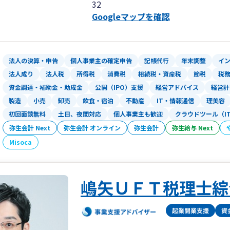
32
Googleマップを確認
法人の決算・申告
個人事業主の確定申告
記帳代行
年末調整
イ
法人成り
法人税
所得税
消費税
相続税・資産税
節税
税
資金調達・補助金・助成金
公開（IPO）支援
経営アドバイス
経営計
製造
小売
卸売
飲食・宿泊
不動産
IT・情報通信
理美容
初回面談無料
土日、夜間対応
個人事業主も歓迎
クラウドツール（I
弥生会計 Next
弥生会計 オンライン
弥生会計
弥生給与 Next
Misoca
嶋矢ＵＦＴ税理士綜