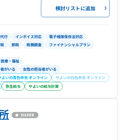
検討リストに追加
理代行
インボイス対応
電子帳簿保存法対応
産税
節税
税務調査
ファイナンシャルプラン
医療・福祉
当者がいる
女性の担当者がいる
やよいの青色申告 オンライン
やよいの白色申告 オンライン
弥生給与
やよいの給与計算
所