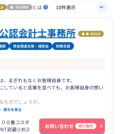
とは
公認会計士事務所
は、まぎれもなくお客様自身です。
にしていると言葉を並べても、お客様自身の想い
なものでしょうか。
があると思います。
続きを見る
６００番コスギ
感いただけました皆様とご一緒にお仕事が出来る
お問い合わせ
紹介無料
INT武蔵小杉2-