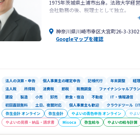
1975年茨城県土浦市出身。法政大学経
会社勤務の後、税理士として独立。
大学2年から、中小企業に勤めていた父
神奈川県川崎市幸区大宮町26-3-3302
る職業に就きたいと考え、税理士試験の
Googleマップを確認
生活も含め、4回の受験で税理士試験に
ッカーで培った根性とフットワークをお
リ手を合わせ、お客様の会社が利益体質
仕事を始めて感じた事と思い
仕事に取り組むなか、中小企業、特に従
法人の決算・申告
個人事業主の確定申告
記帳代行
年末調整
経
をもって実感する。
法人税
所得税
消費税
節税
税務調査
ファイナンシャルプラ
大企業とは違い、経営資源(物、資金、
建設
製造
小売
卸売
飲食・宿泊
不動産
IT・情報通信
益体質に成り難い傾向にあり、社長・事
初回面談無料
土日、夜間対応
個人事業主も歓迎
クラウドツール（I
行い、時間的にも精神的にも余裕がない
弥生会計 オンライン
弥生会計
やよいの青色申告 オンライン
やよ
若いからこその感覚、また今まで現場を
やよいの見積・納品・請求書
Misoca
弥生給与
やよいの給与計算
客様に対して提供したいと考え、神奈川
神奈川県で約4000人いた税理士の中