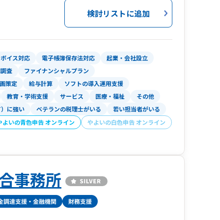
検討リストに追加
ンボイス対応
電子帳簿保存法対応
起業・会社設立
務調査
ファイナンシャルプラン
画策定
給与計算
ソフトの導入運用支援
教育・学術支援
サービス
医療・福祉
その他
T）に強い
ベテランの税理士がいる
若い担当者がいる
やよいの青色申告 オンライン
やよいの白色申告 オンライン
合事務所