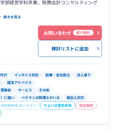
営学部経営学科卒業。税務会計コンサルティング
続きを見る
の影響もあり、将来は中小企業の経営に貢献でき
勉強を開始する。大学卒業後の半年間の受験浪人
お問い合わせ
紹介無料
合格する。個人的にも、小学校から続けているサ
客様に存分に提供し、お客様と当事務所がガッチ
検討リストに追加
で働き甲斐のある会社になるように努めている。
業員が少ない小規模企業の経営環境の厳しさを身
理代行
インボイス対応
起業・会社設立
法人成り
ン
経営アドバイス
人材、情報など)が乏しい小規模企業は、比較的利
理美容
サービス
その他
業主自らが営業から現場、管理まで全てを一人で
T）に強い
ベテランの税理士がいる
輸出入対応
状況を垣間見る。
いの白色申告 オンライン
やよいの青色申告
弥生販売
通して経験した事を小規模企業、個人事業主のお
県川崎市にて独立。当時27歳3ヶ月での独立は、
で最年少。税理士自らがお客様と長期的な信頼関係