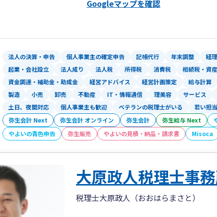
Googleマップを確認
法人の決算・申告
個人事業主の確定申告
記帳代行
年末調整
経
起業・会社設立
法人成り
法人税
所得税
消費税
相続税・資
資金調達・補助金・助成金
経営アドバイス
経営計画策定
給与計算
製造
小売
卸売
不動産
IT・情報通信
理美容
サービス
土日、夜間対応
個人事業主も歓迎
ベテランの税理士がいる
若い担
弥生会計 Next
弥生会計 オンライン
弥生会計
弥生給与 Next
やよいの青色申告
弥生販売
やよいの見積・納品・請求書
Misoca
大原政人税理士事務
税理士大原政人（おおはらまさと）