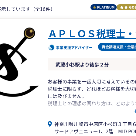
表示しています（全16件）
ＡＰＬＯＳ税理士・
- 武蔵小杉駅より徒歩２分 -
お客様の事業を一番大切に考えているの
税理士に限らず、どれほどお客様を大切
には及びません。
税理士との理想の関わり方は、どのよう
お客様の数だけ、税理士の数だけ、答え
神奈川県川崎市中原区小杉町３丁目
当事務所の方針をお読みいただき、ご共
サードアヴェニュー1、2階 MID PO
ことを、心よりお待ちしております。