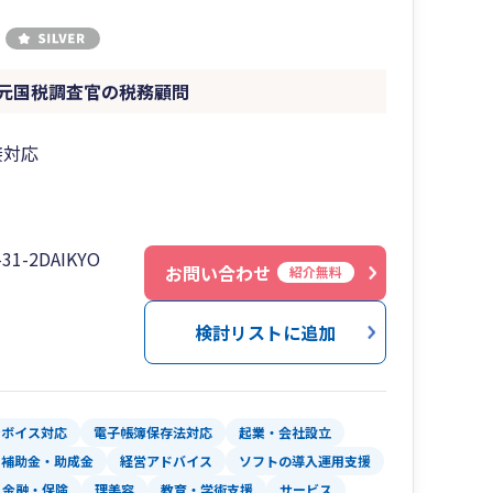
21年目を迎える。
個人事業主のお客様の約8割が新規開業・新規設立
元国税調査官の税務顧問
の年齢は20代から40代が約8割を占め、やる気
、お客様（起業家）と密接な関係を築き、悩みや
力で取り組んでいる。
接対応
-2DAIKYO
お問い合わせ
紹介無料
検討リストに追加
ンボイス対応
電子帳簿保存法対応
起業・会社設立
・補助金・助成金
経営アドバイス
ソフトの導入運用支援
金融・保険
理美容
教育・学術支援
サービス