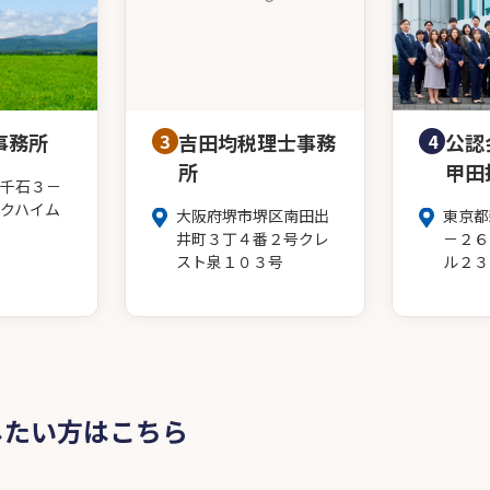
事務所
3
吉田均税理士事務
4
公認
所
甲田
千石３－
クハイム
大阪府堺市堺区南田出
東京都
井町３丁４番２号クレ
－２６
スト泉１０３号
ル２３
したい方はこちら