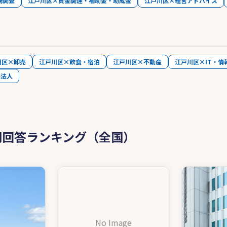
務調査
江戸川区×資金調達・補助金・助成金
江戸川区×経営アドバイス
川区×卸売
江戸川区×飲食・宿泊
江戸川区×不動産
江戸川区×IT・情
殊法人
問回答ランキング（全国）
No Image