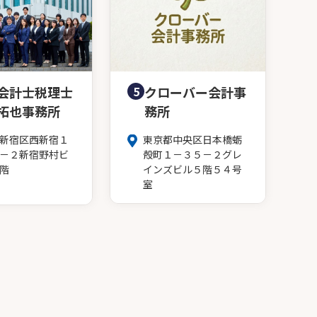
会計士税理士
5
クローバー会計事
拓也事務所
務所
新宿区西新宿１
東京都中央区日本橋蛎
－２新宿野村ビ
殻町１－３５－２グレ
階
インズビル５階５４号
室