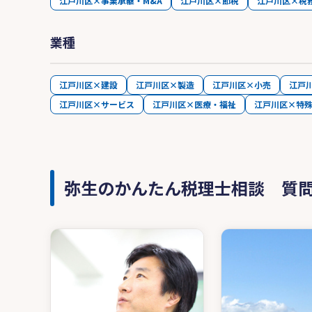
江戸川区×事業承継・M&A
江戸川区×節税
江戸川区×税
業種
江戸川区×建設
江戸川区×製造
江戸川区×小売
江戸
江戸川区×サービス
江戸川区×医療・福祉
江戸川区×特
弥生のかんたん税理士相談 質