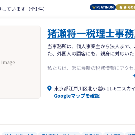
示しています（全1件）
猪瀬将一税理士事務
当事務所は、個人事業主から法人まで、
た、外国人の顧客にも、親身に対応いた
 Image
私たちは、常に最新の税務情報にアクセ
す。私たちのサービスには、経理のサポ
柔軟な料金プランもご用意しています。
東京都江戸川区北小岩6-11-6エスカイ
サポートすることも可能です。
Googleマップを確認
私たちは、お客様のビジネスの成長を支
は、あなたのビジネスの成功のために、