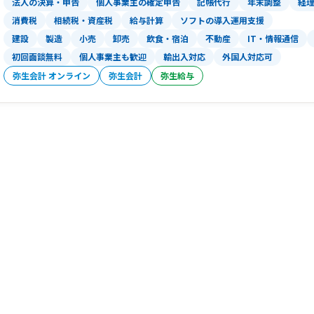
法人の決算・申告
個人事業主の確定申告
記帳代行
年末調整
経
消費税
相続税・資産税
給与計算
ソフトの導入運用支援
建設
製造
小売
卸売
飲食・宿泊
不動産
IT・情報通信
初回面談無料
個人事業主も歓迎
輸出入対応
外国人対応可
弥生会計 オンライン
弥生会計
弥生給与