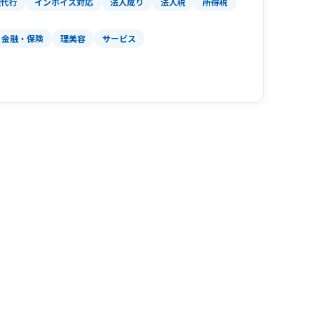
理代行
インボイス対応
法人成り
法人税
所得税
金融・保険
理美容
サービス