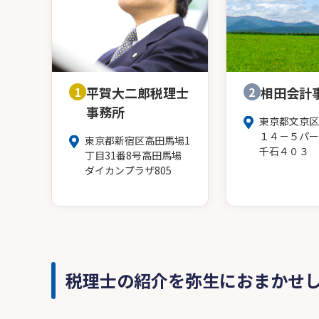
1
平賀大二郎税理士
2
相田会計
事務所
東京都文京区
１４－５パー
東京都新宿区高田馬場1
千石４０３
丁目31番8号高田馬場
ダイカンプラザ805
税理士の紹介を弥生におまかせ