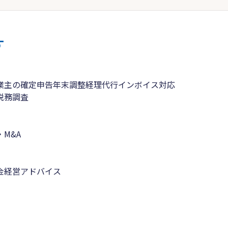
す
業主の確定申告
年末調整
経理代行
インボイス対応
税務調査
M&A
金
経営アドバイス