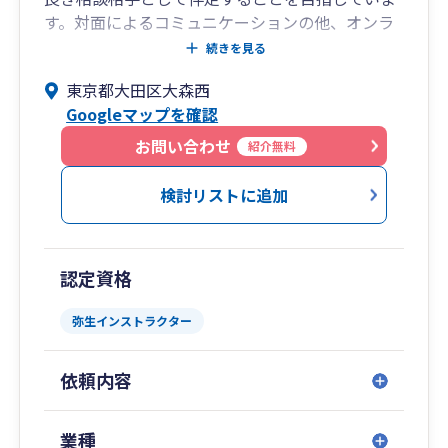
す。対面によるコミュニケーションの他、オンラ
インミーティングやチャットツールによる非対面
続きを見る
によるコミュニケーションもスピーディーに行い
東京都大田区大森西
ます。
Googleマップを確認
代表税理士が大手監査法人で培った金融機関に対
する会計監査業務の経験を活かし、会計や税務の
お問い合わせ
紹介無料
領域に留まらず、計画策定支援や資金調達支援、
会計ツールを利用した業務体制の構築アドバイス
検討リストに追加
等、幅広い領域でサポートを行います。
『事業の成長「GROWTH」をサポート
「SUPPORT」する』をスローガンに、個人事業
認定資格
主から法人のお客さまをサポートします。
弥生インストラクター
依頼内容
業種