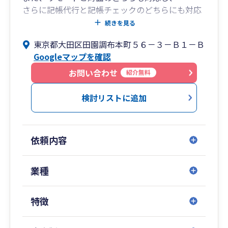
さらに記帳代行と記帳チェックのどちらにも対応
する柔軟な事務所になっております。
続きを見る
資産税分野もかなり強化しておりますので、資本
東京都大田区田園調布本町５６－３－Ｂ１－Ｂ
政策も合わせたご相談も可能です。
Googleマップを確認
高機能、高品質で低価格なサービスを目指してお
りますので、ぜひご相談ください。
お問い合わせ
紹介無料
検討リストに追加
依頼内容
業種
特徴