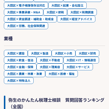
大田区×電子帳簿保存法対応
大田区×起業・会社設立
大田区×事業承継・M&A
大田区×節税
大田区×税務調査
大田区×資金調達・補助金・助成金
大田区×経営アドバイス
大田区×労務、社会保険関連
業種
大田区×建設
大田区×製造
大田区×小売
大田区×卸売
大田区×飲食・宿泊
大田区×不動産
大田区×IT・情報通信
大田区×金融・保険
大田区×理美容
大田区×サービス
大田区×農業・林業・漁業
大田区×医療・福祉
大田区×特殊法人
弥生のかんたん税理士相談 質問回答ランキング
（全国）