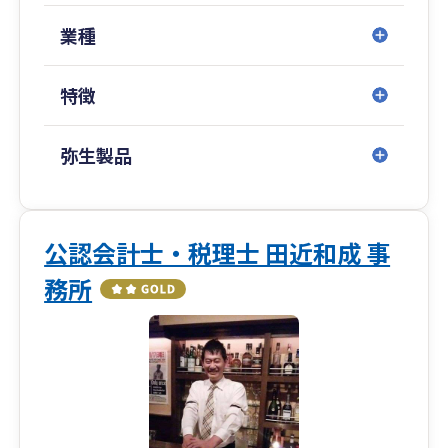
業種
特徴
弥生製品
公認会計士・税理士 田近和成 事
務所