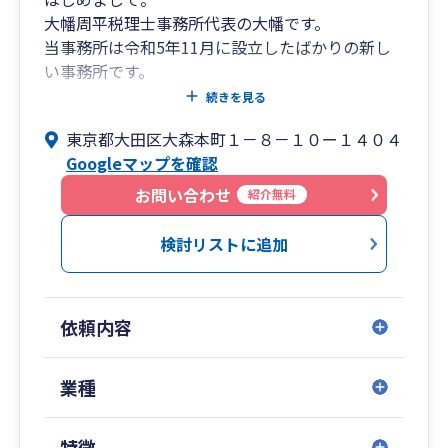
大幡周平税理士事務所代表の大幡です。
当事務所は令和5年11月に設立したばかりの新し
い事務所です。
続きを見る
当事務所はお客様の複雑かつ多様化したニーズに
東京都大田区大森本町１－８－１０ー１４０４
応えるため、
Googleマップを確認
信頼できる他の専門家と連携し、総合的にお客様
をサポートすることをモットーとしております。
お問い合わせ
紹介無料
検討リストに追加
依頼内容
業種
特徴