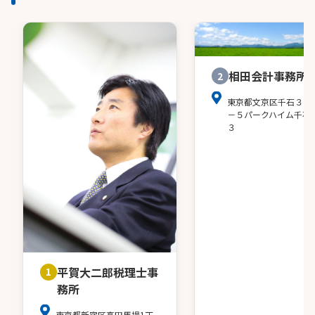
相田会計事務所
2
東京都文京区千石３－
－５パークハイム千石
３
平賀大二郎税理士事
1
務所
東京都新宿区高田馬場1丁