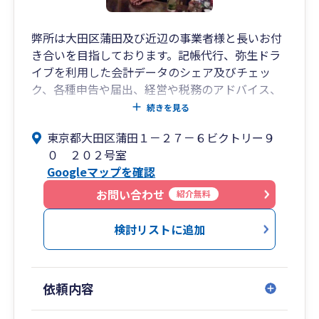
弊所は大田区蒲田及び近辺の事業者様と長いお付
き合いを目指しております。記帳代行、弥生ドラ
イブを利用した会計データのシェア及びチェッ
ク、各種申告や届出、経営や税務のアドバイス、
創業支援、融資申込補助等を行っております。ま
続きを見る
た公認会計士としては、他の公認会計士等と協力
東京都大田区蒲田１－２７－６ビクトリー９
してDD等も不定期で実施しております。他、近隣
０ ２０２号室
司法書士・行政書士と連携して諸登記等のための
Googleマップを確認
ご紹介窓口も行っております。
お問い合わせ
紹介無料
検討リストに追加
依頼内容