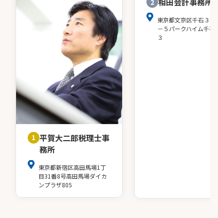
相田会計事務所
2
東京都文京区千石３－
－５パークハイム千石
３
平賀大二郎税理士事
1
務所
東京都新宿区高田馬場1丁
目31番8号高田馬場ダイカ
ンプラザ805