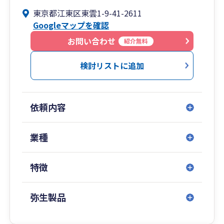
として、経営支援・資金調達支援・人事労務支
東京都江東区東雲1-9-41-2611
援・開業支援・株式上場支援など、より経営に踏
Googleマップを確認
み込んだサービスを提供しています。
スタートアップ企業、中小企業、フリーランスの
お問い合わせ
紹介無料
方など、さまざまな業種・業態のお客様の長期的
なパートナーとして、お客様の発展を全力でサポ
検討リストに追加
ートいたします。中央区・江東区を中心に全国の
お客様にご利用いただいております。
依頼内容
業種
特徴
弥生製品