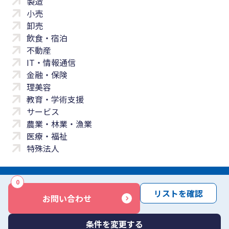
製造
小売
卸売
飲食・宿泊
不動産
IT・情報通信
金融・保険
理美容
教育・学術支援
サービス
農業・林業・漁業
医療・福祉
特殊法人
0
サイトマップ
プライバシーポリシー
免責事項
サービス利用規約
リストを確認
お問い合わせ
商標について
反社会勢力に対する基本方針
お問い合わせ
Copyright © Yayoi Co., Ltd. All rights reserved.
条件を変更する