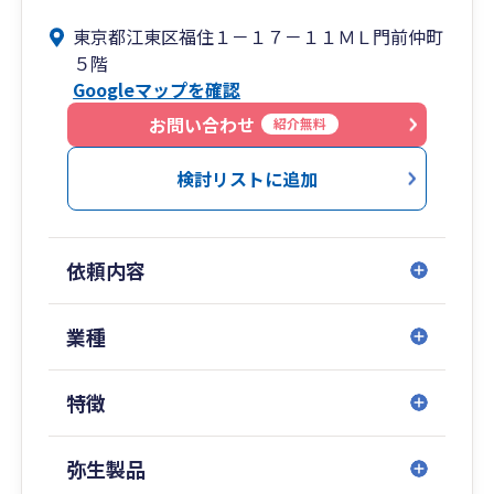
経営助言では経営者の方にお時間を頂き、月次決
東京都江東区福住１－１７－１１ＭＬ門前仲町
算に基づく業績の報告、今後の見通しに関する経
５階
営助言をいたします。
Googleマップを確認
お問い合わせ
紹介無料
検討リストに追加
依頼内容
業種
特徴
弥生製品