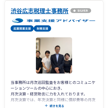
渋谷広志税理士事務所
当事務所は月次巡回監査をお客様とのコミュニケ
ーションツールの中心におき、
月次決算・経営助言に力を入れております。
月次決算では、年次決算と同様に償却費等の月次
処理を行い、月々の正確な業績を把握します。
続きを見る