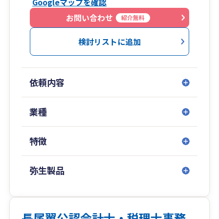
Googleマップを確認
①税理士が直接対応
税理士がすべてのお客様に直接対応することで、
お問い合わせ
紹介無料
常に高品質なサービスを提供することを心がけて
おります。
検討リストに追加
「担当者に聞いてもちゃんと説明してくれな
い」、「税理士本人と全然会えない」といったあ
りがちなお悩みも起こりません。
依頼内容
②スピーディで気軽なやりとり
メールや電話以外に、ZoomやLINEなどを活用し
業種
てスピーディなやりとりを心がけております。30
代と業界では若手の税理士が親身に対応いたしま
特徴
すので、ちょっとした事でも気軽にご相談頂けま
す。
弥生製品
③創業融資などをサポート
創業や新規事業へ挑戦する経営者を税務面のみで
なく各種支援制度なども活用して全面サポートし
ます。
長尾翼公認会計士・税理士事務