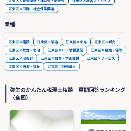
江東区×資金調達・補助金・助成金
江東区×経営アドバイス
江東区×労務、社会保険関連
業種
江東区×建設
江東区×製造
江東区×小売
江東区×卸売
江東区×飲食・宿泊
江東区×IT・情報通信
江東区×金融・保険
江東区×理美容
江東区×教育・学術支援
江東区×サービス
江東区×医療・福祉
江東区×特殊法人
弥生のかんたん税理士相談 質問回答ランキング
（全国）