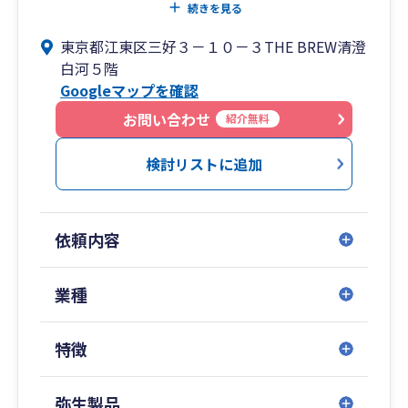
当事務所の提供するアウトソーシングでは、経理
続きを見る
資料をお預かりして、帳簿作成から月次試算表、
東京都江東区三好３－１０－３THE BREW清澄
決算税務申告まで一気通貫で対応させていただき
白河５階
ます。
Googleマップを確認
お客様は、対応窓口となっていただける方がいれ
ば、経理の知識経験は不要です。
お問い合わせ
紹介無料
税理士という専門家が対応することで、誤りのな
い高品質な会計税務サービスをスピーディーに提
検討リストに追加
供します。
間接業務の効率化をご検討されている方は、ぜひ
お問い合わせ下さい。
依頼内容
電子帳簿、インボイス制度についてもサポートい
たします。
業種
特徴
弥生製品