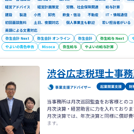
経営アドバイス
経営計画策定
労務、社会保険関連
給与計算
建設
製造
小売
卸売
飲食・宿泊
不動産
IT・情報通信
初回面談無料
土日、夜間対応
個人事業主も歓迎
若い担当者がいる
英語による文書対応
弥生会計 Next
弥生会計 オンライン
弥生会計
弥生給与 Next
やよいの青色申告
Misoca
弥生給与
やよいの給与計算
渋谷広志税理士事務
当事務所は月次巡回監査をお客様とのコ
月次決算・経営助言に力を入れておりま
月次決算では、年次決算と同様に償却費
ます。
経営助言では経営者の方にお時間を頂き