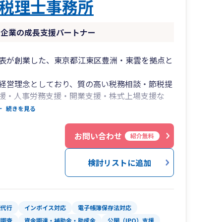
税理士事務所
 企業の成長支援パートナー
表が創業した、東京都江東区豊洲・東雲を拠点と
経営理念としており、質の高い税務相談・節税提
援・人事労務支援・開業支援・株式上場支援な
供しています。
続きを見る
ランスの方など、さまざまな業種・業態のお客様
発展を全力でサポートいたします。中央区・江東
お問い合わせ
紹介無料
いております。
検討リストに追加
理代行
インボイス対応
電子帳簿保存法対応
務調査
資金調達・補助金・助成金
公開（IPO）支援