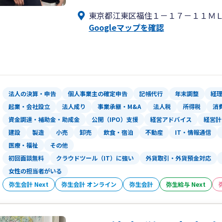
関する経営助言をいたします。
東京都江東区福住１－１７－１１Ｍ
Googleマップを確認
法人の決算・申告
個人事業主の確定申告
記帳代行
年末調整
経
起業・会社設立
法人成り
事業承継・M&A
法人税
所得税
消
資金調達・補助金・助成金
公開（IPO）支援
経営アドバイス
経営計
建設
製造
小売
卸売
飲食・宿泊
不動産
IT・情報通信
医療・福祉
その他
初回面談無料
クラウドツール（IT）に強い
外貨取引・外貨預金対応
女性の担当者がいる
弥生会計 Next
弥生会計 オンライン
弥生会計
弥生給与 Next