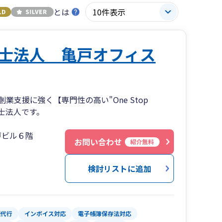
とは
士法人 亀戸オフィス
支援に強く【専門性の高い"One Stop
理士法人です。
戸ビル６階
お問い合わせ
紹介無料
検討リストに追加
理代行
インボイス対応
電子帳簿保存法対応