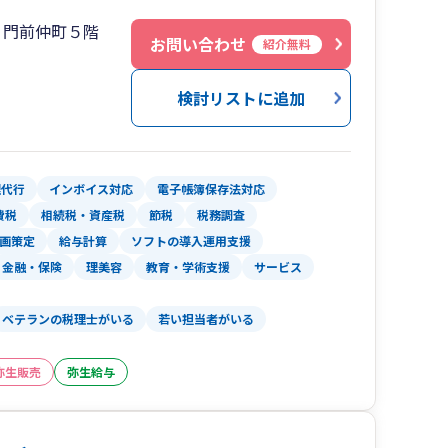
Ｌ門前仲町５階
お問い合わせ
紹介無料
検討リストに追加
理代行
インボイス対応
電子帳簿保存法対応
費税
相続税・資産税
節税
税務調査
画策定
給与計算
ソフトの導入運用支援
金融・保険
理美容
教育・学術支援
サービス
ベテランの税理士がいる
若い担当者がいる
弥生販売
弥生給与