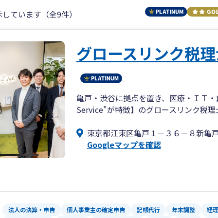
示しています（全9件）
グロースリンク税理
亀戸・渋谷に拠点を置き、医療・ＩＴ・創業
Service"が特徴】のグロースリンク税
東京都江東区亀戸１－３６－８新亀
Googleマップを確認
法人の決算・申告
個人事業主の確定申告
記帳代行
年末調整
経