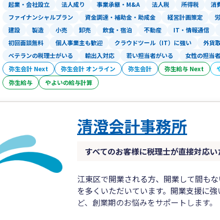
起業・会社設立
法人成り
事業承継・M&A
法人税
所得税
消
ファイナンシャルプラン
資金調達・補助金・助成金
経営計画策定
建設
製造
小売
卸売
飲食・宿泊
不動産
IT・情報通信
初回面談無料
個人事業主も歓迎
クラウドツール（IT）に強い
外貨
ベテランの税理士がいる
輸出入対応
若い担当者がいる
女性の担当
弥生会計 Next
弥生会計 オンライン
弥生会計
弥生給与 Next
弥生給与
やよいの給与計算
清澄会計事務所
すべてのお客様に税理士が直接対応い
江東区で開業される方、開業して間もな
を多くいただいています。開業支援に強
ど、創業期のお悩みをサポートします。