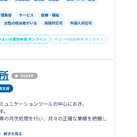
理美容
サービス
医療・福祉
女性の担当者がいる
英語対応可
外国人対応可
やよいの青色申告 オンライン
やよいの白色申告 オンライン
所
ミュニケーションツールの中心におき、
す。
等の月次処理を行い、月々の正確な業績を把握し
、月次決算に基づく業績の報告、今後の見通しに
続きを見る