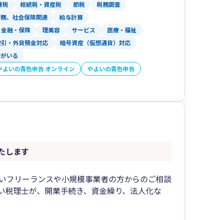
費税
相続税・資産税
節税
税務調査
労務、社会保険関連
給与計算
金融・保険
理美容
サービス
医療・福祉
取引・外貨預金対応
暗号資産（仮想通貨）対応
者がいる
やよいの青色申告 オンライン
やよいの青色申告
たします
いフリーランスや小規模事業者の方からのご相談
い税理士が、開業手続き、資金繰り、法人化な