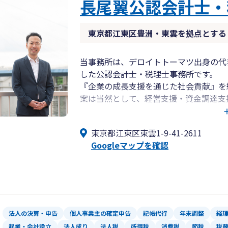
長尾翼公認会計士・
東京都江東区豊洲・東雲を拠点とする
当事務所は、デロイトトーマツ出身の代
した公認会計士・税理士事務所です。
『企業の成長支援を通じた社会貢献』を
案は当然として、経営支援・資金調達支
ど、より経営に踏み込んだサービスを提
スタートアップ企業、中小企業、フリー
東京都江東区東雲1-9-41-2611
の長期的なパートナーとして、お客様の
Googleマップを確認
区を中心に全国のお客様にご利用いただ
法人の決算・申告
個人事業主の確定申告
記帳代行
年末調整
経
起業・会社設立
法人成り
法人税
所得税
消費税
節税
税