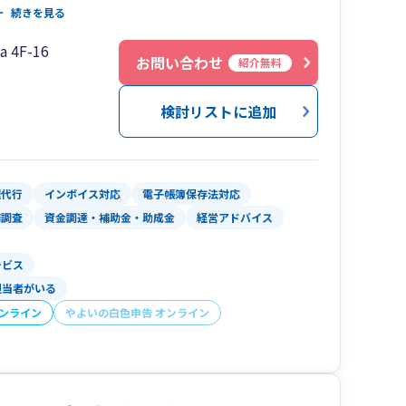
続きを見る
 4F-16
ことで、常に高品質なサービスを提供することを
お問い合わせ
紹介無料
れない」、「税理士本人と全然会えない」といっ
検討リストに追加
などを活用してスピーディなやりとりを心がけており
理代行
インボイス対応
電子帳簿保存法対応
親身に対応いたしますので、ちょっとした事でも気
務調査
資金調達・補助金・助成金
経営アドバイス
ービス
担当者がいる
面のみでなく各種支援制度なども活用して全面サ
オンライン
やよいの白色申告 オンライン