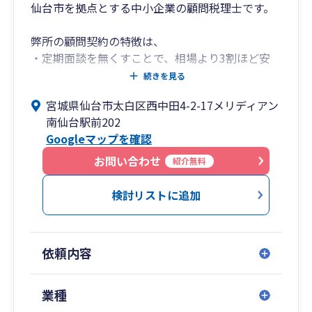
仙台市を拠点とする中小企業の顧問税理士です。
We specialize in both domestic and
international taxation, offering practical and
弊所の顧問契約の特徴は、
reliable solutions to support sound
・定期面談を無くすことで、相場より3割ほど安
management decisions.
く顧問料を設定
続きを見る
・自計化サポートにより、自社での会計ソフト入
宮城県仙台市太白区西中田4-2-17メリディアン
力を強力にバックアップ
南仙台駅前202
・多数の提携先により、マーケティングや融資、
Googleマップを確認
資金繰りの相談可
といった点で、スタートアップ企業様や法人成り
お問い合わせ
紹介無料
したばかりの経営者様に特にお喜び頂いておりま
す。
検討リストに追加
依頼内容
業種