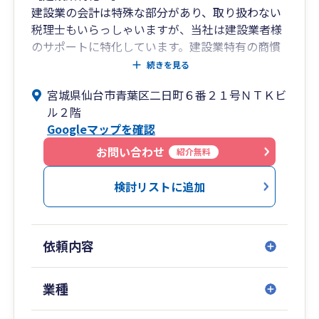
建設業の会計は特殊な部分があり、取り扱わない
税理士もいらっしゃいますが、当社は建設業者様
のサポートに特化しています。建設業特有の商慣
習、会計処理などを熟知しており、タイムリーな
続きを見る
法改正案内、節税制度のご提案をしています。
宮城県仙台市青葉区二日町６番２１号ＮＴＫビ
ル２階
［ワンストップのサポート］
Googleマップを確認
税務に限らず、建設業者の労務（従業員様の入退
社時の手続き、現場労災の特別加入など）、許認
お問い合わせ
紹介無料
可（建設業許可、経審、入札サポート）まで一元
管理しています。建設会社様に必要な行政上の手
検討リストに追加
続きを全て弊社でサポートします。
［ITを使ったスムーズな連携］
依頼内容
従来型の紙をベースとした会計サポートももちろ
ん可能です。ご希望される事業者様には、ITを使
ったデータ化、オンライン化によるコストカッ
業種
ト、時間短縮を積極的に導入支援しており、御社