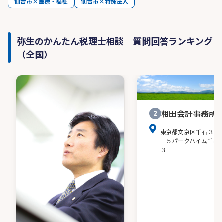
仙台市×医療・福祉
仙台市×特殊法人
弥生のかんたん税理士相談 質問回答ランキング
（全国）
相田会計事務所
2
東京都文京区千石３－
－５パークハイム千石
３