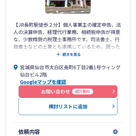
【JR長町駅徒歩２分】個人事業主の確定申告、法
人の決算申告、経理代行業務、相続税申告が得意
な、少数精鋭の税理士事務所です。司法書士、行
政書士などの士業とも連携しているため、困った
ときの相談窓口としてご活用ください。
続きを見る
宮城県仙台市太白区長町6丁目2番1号ウィング
代表税理士 髙橋賢治
仙台ビル2階
東北税理士会仙台南支部(登録番号126538)
Googleマップを確認
お問い合わせ
紹介無料
検討リストに追加
依頼内容