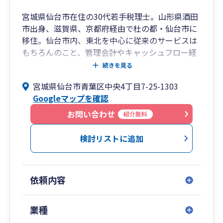
宮城県仙台市在住の30代若手税理士。山形県酒田
市出身、滋賀県、京都府経由で杜の都・仙台市に
移住。仙台市内、東北を中心に従来のサービスは
もちろんのこと、管理会計やキャッシュフロー経
営、クラウド会計の導入、エクセルなどを使用し
続きを見る
た経理時間削減、独自報告書のご提供など+αのサ
宮城県仙台市青葉区中央4丁目7-25-1303
ービスでお客様の事業のサポートをいたします。
Googleマップを確認
相続税の申告対応も行っておりますので、ぜひお
気軽にお問い合わせください。
お問い合わせ
紹介無料
検討リストに追加
依頼内容
業種