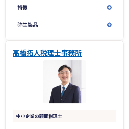
国税当局勤務の経験から、飲食店、風俗業の方々
特徴
からもお問い合わせも頂戴しております。
宮城県仙台市に留まらず、関東を中心にクライア
弥生製品
ントも増加しておりますので、何なりとご相談い
ただければ幸いです。
税務は単なる申告作業ではなく、経営の意思決定
髙橋拓人税理士事務所
を支える重要な情報基盤です。
私たちは常にお客様の立場に立ち、専門用語に頼
らない分かりやすい説明と、迅速かつ丁寧な対応
を心がけています。
「困ったときにすぐ相談できる存在」として、皆
さまの事業の継続と発展に伴走いたします。
Shirata Yuichi Tax Accountant Office provides
中小企業の顧問税理士
comprehensive tax and accounting services for
corporations and individual business owners.