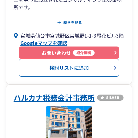
所です。
対応業務は、税務顧問業務に加えて、相続・事業
続きを見る
承継対策など資産税対応のほか、主にM&A、事業
宮城県仙台市宮城野区宮城野1-1-3尾花ビル3階
再生、各種DD及び証券化・流動化などのエンティ
Googleマップを確認
ティファイナンス、不動産といったサービスをご
提供しております。
お問い合わせ
紹介無料
グループ会社の株式会社マネージポート会計事務
検討リストに追加
所では、事業再生や融資のご支援等の専門サービ
スを行っております。
ハルカナ税務会計事務所