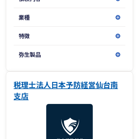
伊藤功明（いとうよしあき） 1989年生まれ 宮
城県仙台市出身
新卒で税理士事務所に入所後、現在に至るまで10
業種
年ほど税務会計の道一本で歩んできました。
趣味は音楽と個人商店でのお買い物。
特徴
私も、少人数で仕事をしている小規模事業者で
す。
弥生製品
開業を通して経験したことを皆様に共有できたら
と思います。
特に、小規模事業者の方は身近な存在に感じて頂
けますと幸いです。
税理士法人日本予防経営仙台南
支店