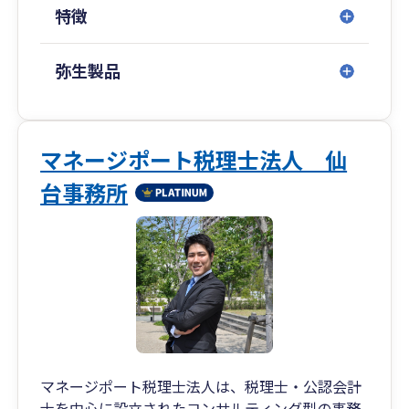
と当社がまるで隣の部署にいるように、シームレ
特徴
スにサポート業務を行えます。
弥生製品
マネージポート税理士法人 仙
台事務所
マネージポート税理士法人は、税理士・公認会計
士を中心に設立されたコンサルティング型の事務