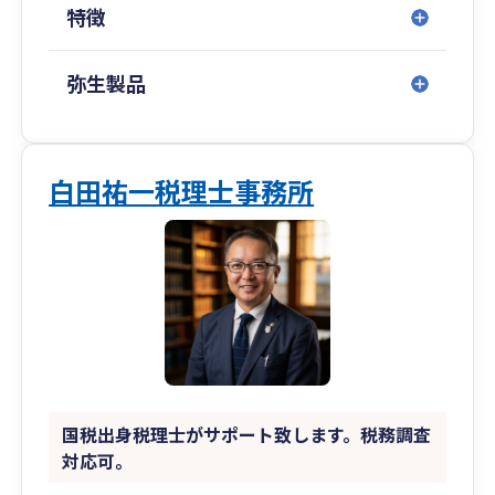
特徴
がほとんどになっています。
起業・創業の支援にも力を入れており、会社設立
前から各種公的支援の受給を想定しつ一連のサー
弥生製品
ビスをご提供可能です。
各所属専門家との情報連携が密に行う事ができる
ため、通常は各専門家ごとに同じ話を何度も行う
必要が出てくるところ、そのような必要もなく、
白田祐一税理士事務所
一面からだけではない、会社全体のことを考えた
ご提案が可能という強みがあります。
また、補助金･助成金等の公的支援にも力を入れ
ており、着手金なしの成功報酬後払い制で支援を
行っております。顧問契約がなくても単発業務と
してご支援可能です。
https://www.united-advisers.com/shiennavi/
国税出身税理士がサポート致します。税務調査
対応可。