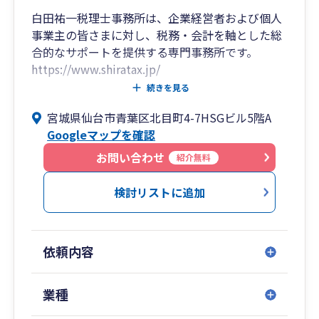
白田祐一税理士事務所は、企業経営者および個人
事業主の皆さまに対し、税務・会計を軸とした総
合的なサポートを提供する専門事務所です。
https://www.shiratax.jp/
続きを見る
法人税・所得税・消費税の申告業務はもちろん、
宮城県仙台市青葉区北目町4-7HSGビル5階A
会社設立、資金繰り、事業承継、相続対策など、
Googleマップを確認
事業の成長段階に応じた幅広い課題に対応してい
ます。
お問い合わせ
紹介無料
特に、海外取引や外資系企業、日本進出支援など
検討リストに追加
の国際税務分野に強みを有しており、クロスボー
ダー取引に伴う複雑な税務問題についても、実務
に基づいた現実的な解決策をご提案いたします。
依頼内容
また、キャッチフレーズにもありますように、仙
台国税局、東京国税局と国税当局勤務の経験を活
業種
かしたご提案による税務相談も行っております。