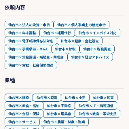
依頼内容
仙台市×法人の決算・申告
仙台市×個人事業主の確定申告
仙台市×年末調整
仙台市×経理代行
仙台市×インボイス対応
仙台市×電子帳簿保存法対応
仙台市×起業・会社設立
仙台市×事業承継・M&A
仙台市×節税
仙台市×税務調査
仙台市×資金調達・補助金・助成金
仙台市×経営アドバイス
仙台市×労務、社会保険関連
業種
仙台市×建設
仙台市×製造
仙台市×小売
仙台市×卸売
仙台市×飲食・宿泊
仙台市×不動産
仙台市×IT・情報通信
仙台市×金融・保険
仙台市×理美容
仙台市×教育・学術支援
仙台市×サービス
仙台市×農業・林業・漁業