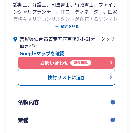
診断士、弁護士、司法書士、行政書士、ファイナ
ンシャルプランナー、ITコーディネーター、国家
資格キャリアコンサルタントが在籍するワンスト
ップサービス事務所です。通常の税務・会計・給
続きを見る
与・労務のサービスのみならず、クラウド会計・
宮城県仙台市青葉区花京院2-1-61オークツリー
給与・勤怠・請求・支払など一連の導入支援や業
仙台4階
務効率化コンサルティング、各種公的支援(補助
Googleマップを確認
金、助成金、支援金、資金調達など)を着手金なし
の成功報酬後払い方式で支援しており、補助金を
お問い合わせ
紹介無料
使いながらテレワークでバックオフィス業務が可
能になったと多くのお客様にご満足頂いておりま
検討リストに追加
す。公的支援のみの単発のご依頼も歓迎です。
多くのお客様がクラウド会計・給与などを導入頂
いておりますので、Chatworkやメールでのやりと
依頼内容
りやzoomなどテレビ電話でのお打ち合わせ、
Dropboxを活用したクラウドでの資料のやりとり
を行うことが増えております。必要に応じて来所
業種
やご訪問による対面でのご面談も可能ですが、慣
れてくるとご対応が早いオンラインでのやりとり