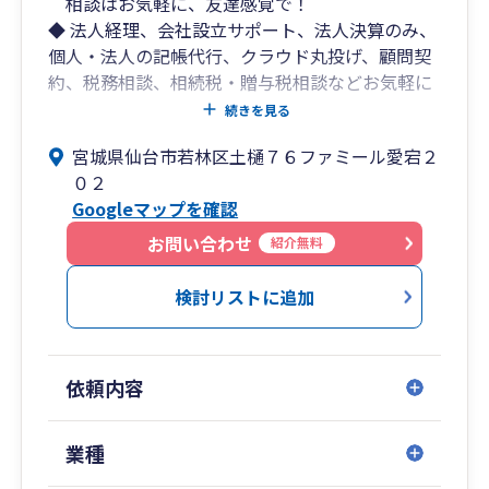
相談はお気軽に、友達感覚で！
◆ 法人経理、会社設立サポート、法人決算のみ、
個人・法人の記帳代行、クラウド丸投げ、顧問契
約、税務相談、相続税・贈与税相談などお気軽に
ご相談ください。
続きを見る
◆ 皆さんが不安に思っていること・知りたいこと
宮城県仙台市若林区土樋７６ファミール愛宕２
を365日リアルタイムでメール・LINE等を活用し
０２
て回答いたします。
Googleマップを確認
◆ 一般的に税理士は「高齢・怖い・相談しにく
い」というイメージがあると思いますが、当事務
お問い合わせ
紹介無料
所では、若い代表税理士の佐沼本人が、いつでも
気軽に友達感覚で相談できる体制を整えていま
検討リストに追加
す。
まずは、「お問い合わせ」ボタンをクリック、
依頼内容
又は当事務所ホームページの「お問い合わせフォ
ーム」からお気軽にご相談ください。
業種
代表税理士 佐沼 幸太郎