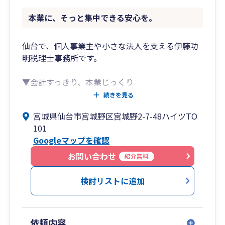
本業に、そっと集中できる安心を。
仙台で、個人事業主や小さな法人を支える伊藤功
明税理士事務所です。
▼会計すっきり、本業じっくり
本業に向き合える時間が、自然と増えますよう
続きを見る
に。
宮城県仙台市宮城野区宮城野2-7-48ハイツTO
税務や会計の負担を減らし、事業に集中できる環
101
境をサポートしています。
Googleマップを確認
小さなご相談からでもお気軽にどうぞ。
お問い合わせ
紹介無料
サービス内容や料金については、事務所ホームペ
ージに詳しく掲載しています。
検討リストに追加
ぜひ一度ご覧ください。
▼自己紹介
依頼内容