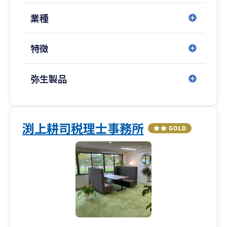
務・財務体制は変化します。
私たちは各段階で求められる支援を見極め、柔
業種
軟に対応します。
特徴
コストを抑えつつ、中長期的な視点での体制構築
➥無理なコスト負担を強いるのではなく、中小企
業が持続的に発展できるよう、
弥生製品
税務・財務の基盤整備を効率的に進めます。
クラウド会計導入から決算までの一貫対応
➥弥生会計Nextなどクラウド会計の導入支援から
渕上耕司税理士事務所
スタートし、
記帳代行・税務相談・決算申告までシームレス
にサポート。
会計・税務の“見える化”を実現します。
相続・事業承継の専門チームとの連携による出口
戦略対応
➥将来の株価対策や世代交代、相続に向けた設計