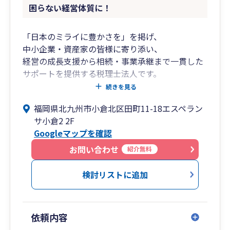
困らない経営体質に！
「日本のミライに豊かさを」を掲げ、
中小企業・資産家の皆様に寄り添い、
経営の成長支援から相続・事業承継まで一貫した
サポートを提供する税理士法人です。
創業期から成長期、成熟期から承継期に至るま
続きを見る
で、
福岡県北九州市小倉北区田町11-18エスペラン
各フェーズに応じた税務・財務の最適解をご提
サ小倉2 2F
案。
Googleマップを確認
クラウド会計の導入支援から月次経営管理まで、
わかりやすくご支援いたします。
お問い合わせ
紹介無料
■私たちが選ばれる理由
検討リストに追加
フェーズに応じたトータルサポート
➥創業、成長、安定、そして承継——
依頼内容
企業のライフサイクルに応じて必要となる税