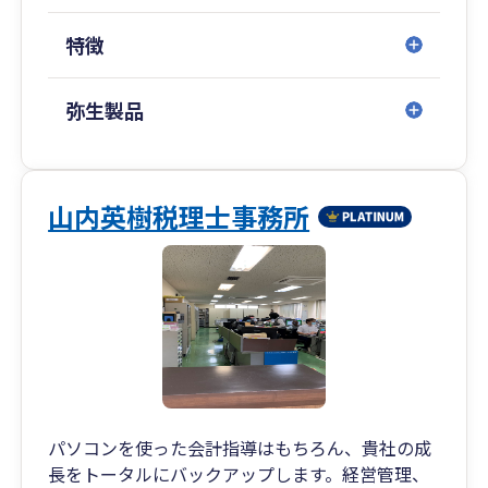
広島県／山口県（周南）／福岡県（博多・北九
特徴
州）／佐賀県／
長崎県／埼玉県（川越）／千葉県／愛知県（名古
屋）／沖縄県（那覇）
弥生製品
■専門著書やセミナー講演等多数
金融機関をはじめ、各業界で相続や事業承継に関
山内英樹税理士事務所
するセミナー講演実績も多数ございます。
また、著書はAmazon税法部門で1位を獲得する
等、高い専門性を誇ります。
パソコンを使った会計指導はもちろん、貴社の成
長をトータルにバックアップします。経営管理、