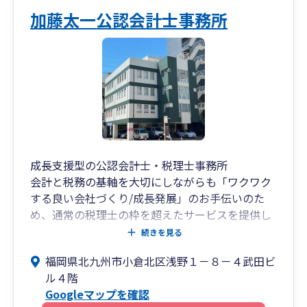
加藤太一公認会計士事務所
成長支援型の公認会計士・税理士事務所
会計と税務の基軸を大切にしながらも「ワクワク
する良い会社づくり/成長発展」のお手伝いのた
め、通常の税理士の枠を超えたサービスを提供し
ています。
続きを見る
・未来会計／経営者向けにカスタマイズされた特
福岡県北九州市小倉北区浅野１－８－４武田ビ
別仕様の「加藤式月次決算書」
ル４階
・経営計画／先の見えない不安を解消し、やるべ
Googleマップを確認
きことが分かる「経営計画」ワークショップ