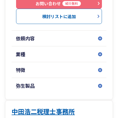
・事業承継／進まなかった事業承継が動き出す
お問い合わせ
紹介無料
「超速：事業承継プログラム」
が大変喜ばれています。
検討リストに追加
依頼内容
業種
特徴
弥生製品
中田浩二税理士事務所