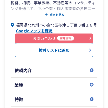
税務、相続、事業承継、不動産等のコンサルティ
ングを通じて、中小企業・個人事業者の各種ニー
ズにお答えできる総合事務所です。弁護士、司法
続きを見る
書士とも提携しています。これから開業される
福岡県北九州市小倉北区砂津１丁目３番１８号
方、新たなステップアップを考えている方、お気
Googleマップを確認
軽にご相談ください。
［開業］1962年 [税理士]３名 ［スタッフ数］
お問い合わせ
紹介無料
18名
検討リストに追加
依頼内容
業種
特徴