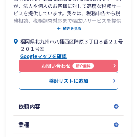
が、法人や個人のお客様に対して高度な税務サー
ビスを提供しています。我々は、税務申告から税
務相談、税務調査対応まで幅広いサービスを提供
し、お客様のニーズに合った最適なソリューショ
続きを見る
ンを提案いたします。
福岡県北九州市八幡西区陣原３丁目８番２１号
お客様一人一人の事情やビジネスの状況を深く理
２０１号室
解し、信頼関係を大切にしたパートナーシップを
Googleマップを確認
築いています。
また、迅速かつ正確な対応を心掛け、お客様の不
お問い合わせ
紹介無料
安を取り除くためのサポート体制を整えていま
す。税務に関する疑問や問題があれば、いつでも
検討リストに追加
ご相談ください。我々はその解決に向けて全力で
サポートいたします。
税理士事務所の選択は重要です。私たちは確かな
依頼内容
実績とお客様第一のサービスで、皆様の信頼に応
えることをお約束します。
業種