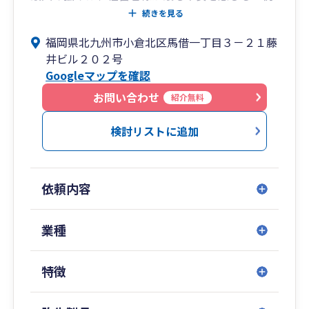
務調査」への圧倒的な対応力。
続きを見る
税務署との交渉においてお客様の盾となり、正当
福岡県北九州市小倉北区馬借一丁目３－２１藤
な権利と財産を徹底して守り抜きます。
井ビル２０２号
また、クラウド会計の導入支援など、時代の変化
Googleマップを確認
に合わせた経営効率化も積極的にご提案。
「相談してよかった」と心から思っていただける
お問い合わせ
紹介無料
迅速かつ丁寧な対応で、お客様の事業存続と発展
を全力でバックアップする、地域に根差した頼れ
検討リストに追加
るパートナーです。
依頼内容
業種
特徴