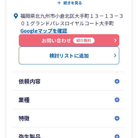
幅広くお客様のご希望に対応しております。
続きを見る
福岡県北九州市小倉北区大手町１３－１３－３
経営戦略を始め、令和5年10月より開始したイン
０１グランドパレスロイヤルコート大手町
ボイスなど、経営者の皆様は悩み事も多いことで
Googleマップを確認
しょう。
私たちは少しでもその負担を軽減し、企業の成長
お問い合わせ
紹介無料
をお手伝いできればと考え、税理士2名・計8名の
スタッフで日々お客様に寄り添った業務を行って
検討リストに追加
います。
記帳代行はもちろんのこと、ご自身で会計処理を
される方のために会計ソフトの導入支援および入
依頼内容
力指導にも力を入れております。
お電話やZoomなど、リモートでのサポートも積
極的に行っておりますのでご安心ください。
業種
まずはお気軽にご相談ください！
特徴
弥生製品