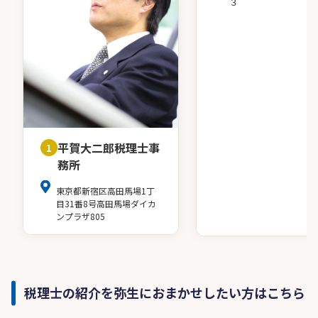
３
平賀大二郎税理士事
1
務所
東京都新宿区高田馬場1丁
目31番8号高田馬場ダイカ
ンプラザ805
税理士の紹介を弥生におまかせしたい方はこちら