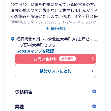
まで視野に入れた提案が可能。
わずらわしい事務作業に悩んでいる経営者の方、
出口戦略から次世代への承継までを見据えた支
事業の拡大や広告戦略などに集中しませんか？そ
援体制を構築しています。
のお悩みを解決いたします。税理士３名・社会保
険労務士１名・ﾌｧｲﾅﾝｼｬﾙﾌﾟﾗﾝﾅｰ7名・ベテランか
■このような方におすすめです
ら若手まで27名のスタッフが在籍しておりま
続きを見る
す。 いつでも相談無料ですので、税のご相談に
福岡県北九州市小倉北区大手町3-1土居ビルコ
・中小企業の経営者様で、決算書を“融資に強
限らずお気軽にご連絡ください。
ープ野村大手町２０６
い”状態にしたい
Googleマップを確認
・創業間もない、または成長段階の法人で、会
計・税務の整備から始めたい
お問い合わせ
紹介無料
・将来的に事業承継や相続を見据えて、税務・財
務の準備を進めたい
検討リストに追加
・生きた事業計画とともに、圧倒的スピードで成
長したい
依頼内容
■【全国14拠点】※オンラインの場合は全国対応
東京都（池袋）／神奈川県（横浜）／山梨県（甲
業種
府）／大阪府／