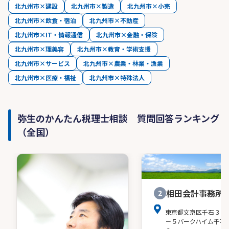
北九州市×建設
北九州市×製造
北九州市×小売
北九州市×飲食・宿泊
北九州市×不動産
北九州市×IT・情報通信
北九州市×金融・保険
北九州市×理美容
北九州市×教育・学術支援
北九州市×サービス
北九州市×農業・林業・漁業
北九州市×医療・福祉
北九州市×特殊法人
弥生のかんたん税理士相談 質問回答ランキング
（全国）
相田会計事務所
2
東京都文京区千石３－
－５パークハイム千石