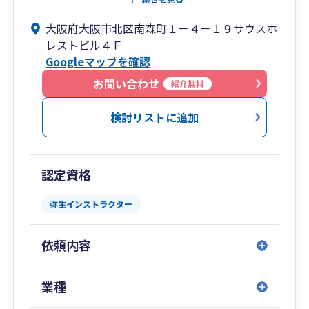
しれません。
大阪府大阪市北区南森町１－４－１９サウスホ
私たちが目指すのは、経営者が直面する複雑で不
レストビル４Ｆ
透明な「混沌（カオス）」を、緻密な分析と論理
Googleマップを確認
（ロジカル）によって整理し、成長への明快なロ
ードマップを描くことです。
お問い合わせ
紹介無料
【南森町駅1分】弥生会計の導入から、外部専門
検討リストに追加
家との連携まで。経営の「困った」をワンストッ
プで解決！
経営者の悩みは税金だけではありません。労務、
認定資格
法律、登記……。
税理士法人カオスは、それら全ての窓口となり、
弥生インストラクター
経営者様が本業に専念できる環境を提供します。
依頼内容
【私たちが選ばれる理由】
・弥生製品のプロが並走： 「導入したけれど不
安」「もっと効率化したい」という方へ。弥生製
業種
品を熟知したスタッフが、操作方法から活用のコ