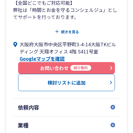
【全国どこでもご対応可能】
弊社は「時間とお金を守るコンシェルジュ」とし
てサポートを行っております。
税務相談・税務業務は当然とし、
続きを見る
電子帳簿保存や最新ツール等をご紹介・導入支援
大阪府大阪市中央区平野町3-4-14大阪TKビル
させていただき、会計資料の受け渡しやお客様の
ディング 天翔オフィス 4階 S411号室
事務作業の簡素化をし”時間”をサポート、
Googleマップを確認
長期的な事業計画、短期的な資金・利益計画を一
お問い合わせ
紹介無料
緒に作成し、融資や節税・補助金等をご案内
し”キャッシュフロー”をサポートいたします。
検討リストに追加
また、自社でコミュニケーション研修体制も整備
しており、お客様から話しやすい税理士としてサ
依頼内容
ポート可能です。
リモート面談も実施しているため、全国のお客様
業種
サポート可能となっております。