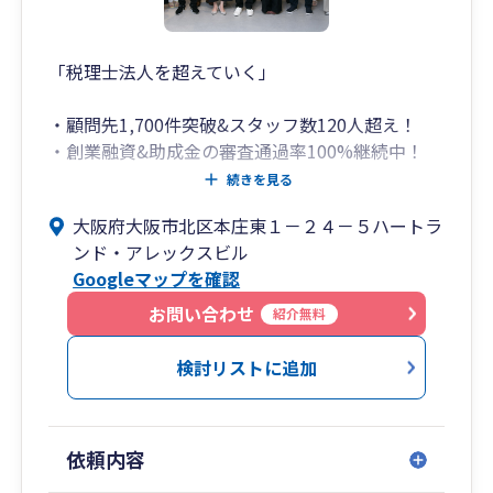
「税理士法人を超えていく」
・顧問先1,700件突破&スタッフ数120人超え！
・創業融資&助成金の審査通過率100%継続中！
（社会保険労務士法人併設）
続きを見る
・会社設立代行は顧問契約で代行手数料14万円が
大阪府大阪市北区本庄東１－２４－５ハートラ
無料！（登記は司法書士が行います）
ンド・アレックスビル
・弥生会計の全サービス&ソフトに精通！（freee
Googleマップを確認
も全体のわずか数%しかいない五つ星認定アドバ
イザー）
お問い合わせ
紹介無料
・スタートアップの創業支援から売上数百億円規
模の大企業の事業承継まで対応可能！
検討リストに追加
ハートランド税理士法人（大阪府北区）は、どこ
の税理士事務所でもエースとなれる高度な専門知
依頼内容
識とコミュニケーション能力を兼ね備えた人材