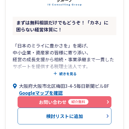
まずは無料相談だけでもどうぞ！「カネ」に
困らない経営体質に！
「日本のミライに豊かさを」を掲げ、
中小企業・資産家の皆様に寄り添い、
経営の成長支援から相続・事業承継まで一貫した
サポートを提供する税理士法人です。
創業期から成長期、成熟期から承継期に至るま
続きを見る
で、
大阪府大阪市北区梅田3-4-5毎日新聞ビル8F
各フェーズに応じた税務・財務の最適解をご提
Googleマップを確認
案。
クラウド会計の導入支援から月次経営管理まで、
お問い合わせ
紹介無料
わかりやすくご支援いたします。
検討リストに追加
■私たちが選ばれる理由