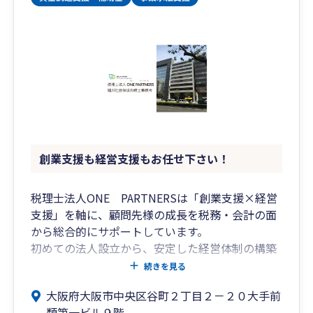
創業支援も経営支援もお任せ下さい！
税理士法人ONE PARTNERSは「創業支援×経営
支援」を軸に、顧問先様の成長を税務・会計の面
から総合的にサポートしています。
初めての法人設立から、安定した経営体制の構築
まで、伴走型の支援を提供します。
続きを見る
大阪府大阪市中央区谷町２丁目２－２０大手前
・大阪市中央区の谷町筋に面したオフィスで、交
類第一ビル９階