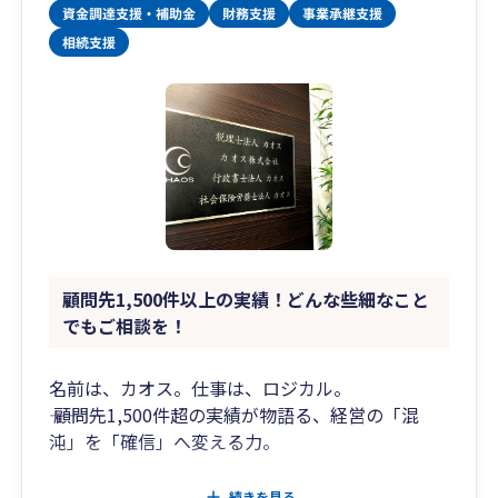
顧問先1,500件以上の実績！どんな些細なこと
でもご相談を！
名前は、カオス。仕事は、ロジカル。
―― 顧問先1,500件超の実績が物語る、経営の「混
沌」を「確信」へ変える力。
「税理士法人カオス」という名前に驚かれるかも
続きを見る