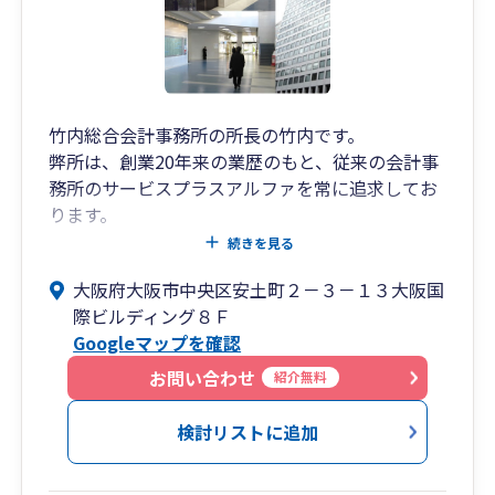
竹内総合会計事務所の所長の竹内です。
弊所は、創業20年来の業歴のもと、従来の会計事
務所のサービスプラスアルファを常に追求してお
ります。
所内には、税理士、中小企業診断士、行政書士、
続きを見る
社会保険労務士の専門家が在籍しており、中小企
大阪府大阪市中央区安土町２－３－１３大阪国
業者様に対し、経営のワンストップサービスの提
際ビルディング８Ｆ
供を心掛けて、スタッフ全員が日々研鑽を積んで
Googleマップを確認
おります。
ぜひ、一度ご相談にお越しくださいませ。
お問い合わせ
紹介無料
検討リストに追加