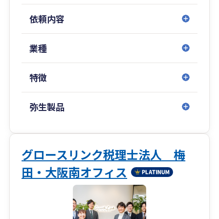
フェーズに応じたトータルサポート
依頼内容
➥創業、成長、安定、そして承継——
企業のライフサイクルに応じて必要となる税
務・財務体制は変化します。
業種
私たちは各段階で求められる支援を見極め、柔
軟に対応します。
特徴
コストを抑えつつ、中長期的な視点での体制構築
➥無理なコスト負担を強いるのではなく、中小企
弥生製品
業が持続的に発展できるよう、
税務・財務の基盤整備を効率的に進めます。
クラウド会計導入から決算までの一貫対応
グロースリンク税理士法人 梅
➥弥生会計Nextなどクラウド会計の導入支援から
田・大阪南オフィス
スタートし、
記帳代行・税務相談・決算申告までシームレス
にサポート。
会計・税務の“見える化”を実現します。