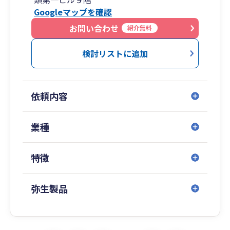
通至便
Googleマップを確認
・会社設立/起業支援サービスも充実しておりま
す。
お問い合わせ
紹介無料
・領収書預かりの記帳代行から弥生製品導入サポ
ートまで対応可能
検討リストに追加
・長年の実績から、あらゆる業種に対応可能で
す。
・特に医院/クリニック/調剤薬局等も対応可能。
依頼内容
業種
特徴
弥生製品