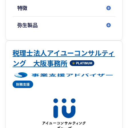
ツまで親身にサポートします。
特徴
・税務×労務の相乗効果： グループ内に社労士法
人が在籍。給与計算や社会保険などのバックオフ
ィス全体を統合的に支えられるのが私たちの大き
弥生製品
な強みです。
・強力な外部提携ネットワーク： 弁護士、司法書
士、土地家屋調査士などの各スペシャリストと提
携。どんな経営課題も、私たちがハブとなり解決
税理士法人アイユーコンサルティ
の出口まで導きます。
ング 大阪事務所
創業40年超、1,000件以上の実績。資金繰りの安
定と、将来を見据えた経営計画を、弥生製品の活
用から始めてみませんか？
相続税の専用サイトが新たにできました
相続税でお困りの事がありましたら、こちらをご
覧ください。
https://chaos-tax.mediamaker06.site/