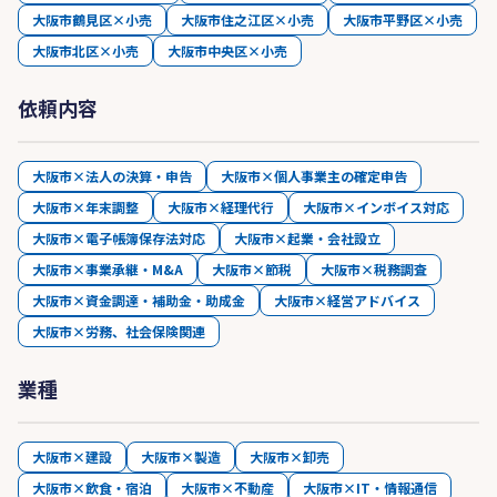
大阪市鶴見区×小売
大阪市住之江区×小売
大阪市平野区×小売
大阪市北区×小売
大阪市中央区×小売
依頼内容
大阪市×法人の決算・申告
大阪市×個人事業主の確定申告
大阪市×年末調整
大阪市×経理代行
大阪市×インボイス対応
大阪市×電子帳簿保存法対応
大阪市×起業・会社設立
大阪市×事業承継・M&A
大阪市×節税
大阪市×税務調査
大阪市×資金調達・補助金・助成金
大阪市×経営アドバイス
大阪市×労務、社会保険関連
業種
大阪市×建設
大阪市×製造
大阪市×卸売
大阪市×飲食・宿泊
大阪市×不動産
大阪市×IT・情報通信