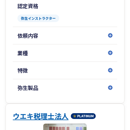
■【全国14拠点】※オンラインの場合は全国対応
認定資格
東京都（池袋）／神奈川県（横浜）／山梨県（甲
弥生インストラクター
府）／大阪府／
広島県／山口県（周南）／福岡県（博多・北九
依頼内容
州）／佐賀県／
長崎県／埼玉県（川越）／千葉県／愛知県（名古
業種
屋）／沖縄県（那覇）
■専門著書やセミナー講演等多数
特徴
金融機関をはじめ、各業界で相続や事業承継に関
弥生製品
するセミナー講演実績も多数ございます。
また、著書はAmazon税法部門で1位を獲得する
等、高い専門性を誇ります。
ウエキ税理士法人