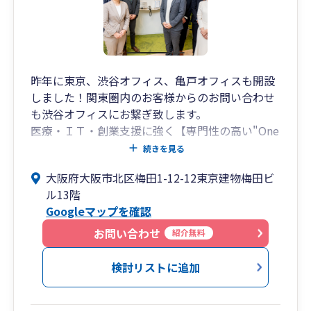
相続・事業承継の専門チームとの連携による出口
戦略対応
➥将来の株価対策や世代交代、相続に向けた設計
まで視野に入れた提案が可能。
昨年に東京、渋谷オフィス、亀戸オフィスも開設
出口戦略から次世代への承継までを見据えた支
しました！関東圏内のお客様からのお問い合わせ
援体制を構築しています。
も渋谷オフィスにお繋ぎ致します。
医療・ＩＴ・創業支援に強く【専門性の高い"One
■このような方におすすめです
Stop Service"が特徴】グロースリンク税理士法人
続きを見る
です。
・中小企業の経営者様で、決算書を“融資に強
大阪府大阪市北区梅田1-12-12東京建物梅田ビ
梅田オフィスはアットホームな雰囲気です！！
い”状態にしたい
ル13階
・創業間もない、または成長段階の法人で、会
Googleマップを確認
計・税務の整備から始めたい
お問い合わせ
紹介無料
・将来的に事業承継や相続を見据えて、税務・財
務の準備を進めたい
検討リストに追加
・生きた事業計画とともに、圧倒的スピードで成
長したい