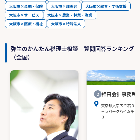
大阪市×金融・保険
大阪市×理美容
大阪市×教育・学術支援
大阪市×サービス
大阪市×農業・林業・漁業
大阪市×医療・福祉
大阪市×特殊法人
弥生のかんたん税理士相談 質問回答ランキング
（全国）
相田会計事務所
2
東京都文京区千石３－
－５パークハイム千石
３