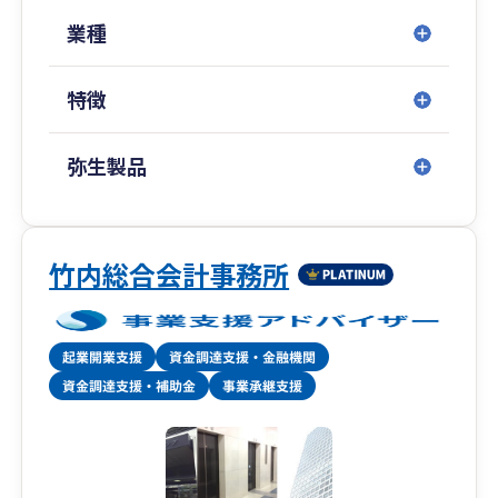
が、中小企業向けに税務サービスを展開する稀有
な税理士法人です。
業種
特に「資金調達」「創業支援」「クラウド会計導
特徴
入支援」「大企業の税務顧問」などを得意として
おり、中でも資金調達は、社会保険労務士法人併
設のため、融資や補助金から助成金までワンスト
弥生製品
ップで対応いたします。
税務顧問や会社設立はもちろん、税務調査対策や
相続対策、事業承継などの特殊業務まで、経営に
竹内総合会計事務所
関わることであれば何でもお気軽にご相談くださ
い。