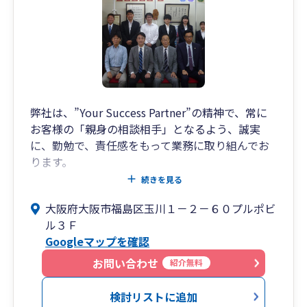
弊社は、”Your Success Partner”の精神で、常に
お客様の「親身の相談相手」となるよう、誠実
に、勤勉で、責任感をもって業務に取り組んでお
ります。
弊社の職員の名刺には、この”Your Success
続きを見る
Partner”の文字を刻んでおります。名刺をお渡し
大阪府大阪市福島区玉川１－２－６０プルポビ
したその瞬間からより良きパートナーとしての時
ル３Ｆ
間を大切にしてまいります。
Googleマップを確認
記帳指導→監査→経営助言→税務申告という一連
の流れの中で、どの段階からでもご支援させてい
お問い合わせ
紹介無料
ただきます。まずはお気軽にお声がけください。
検討リストに追加