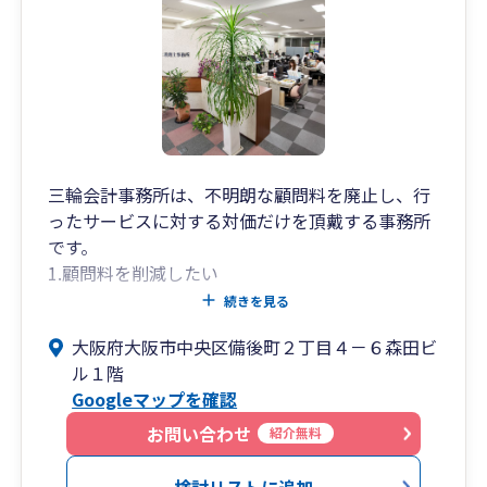
三輪会計事務所は、不明朗な顧問料を廃止し、行
ったサービスに対する対価だけを頂戴する事務所
です。
1.顧問料を削減したい
2.毎月何もしてもらっていないのに顧問料の支払
続きを見る
いがある
大阪府大阪市中央区備後町２丁目４－６森田ビ
3.決算書を詳しく説明して欲しい
ル１階
という経営者の悩みを解決いたします。
Googleマップを確認
お問い合わせ
紹介無料
検討リストに追加