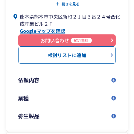
ており、諸官庁への各種届出や認可申請等がワン
続きを見る
ストップで対応可能です。このほか（公社）日本
熊本県熊本市中央区新町２丁目３番２４号西化
医業経営コンサルタント協会の認定登録医業経営
成産業ビル２Ｆ
コンサルタントの資格を有しており、専門性の高
Googleマップを確認
い業務提供を行っています。
また、弁護士、司法書士、社会保険労務士、不動
お問い合わせ
紹介無料
産鑑定士等、他の専門士業との連携により、お客
様にとって最善の選択を可能とするサービスを提
検討リストに追加
供しております。
依頼内容
業種
弥生製品