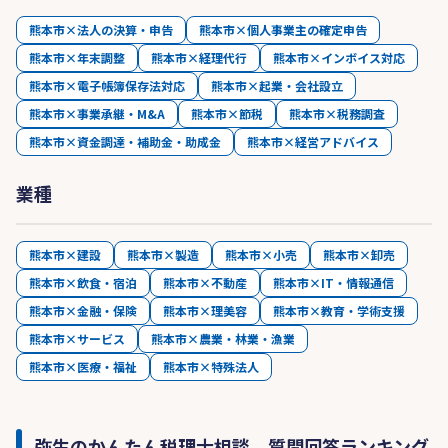
熊本市×法人の決算・申告
熊本市×個人事業主の確定申告
熊本市×年末調整
熊本市×経理代行
熊本市×インボイス対応
熊本市×電子帳簿保存法対応
熊本市×起業・会社設立
熊本市×事業承継・M&A
熊本市×節税
熊本市×税務調査
熊本市×資金調達・補助金・助成金
熊本市×経営アドバイス
業種
熊本市×建設
熊本市×製造
熊本市×小売
熊本市×卸売
熊本市×飲食・宿泊
熊本市×不動産
熊本市×IT・情報通信
熊本市×金融・保険
熊本市×理美容
熊本市×教育・学術支援
熊本市×サービス
熊本市×農業・林業・漁業
熊本市×医療・福祉
熊本市×特殊法人
弥生のかんたん税理士相談 質問回答ランキング