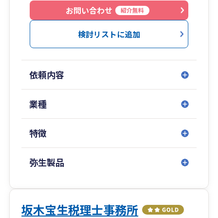
人成りを検討中の方、相続税申告、相続税対策を
お問い合わせ
紹介無料
したい方、事業承継をお考えの方・・・ぜひ当事
務所にご連絡ください！
検討リストに追加
依頼内容
業種
特徴
弥生製品
坂木宝生税理士事務所