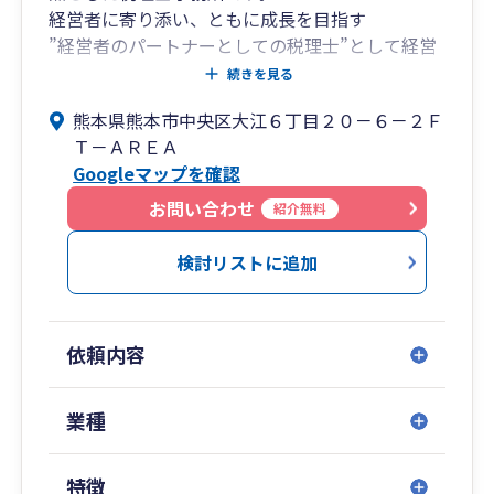
経営者に寄り添い、ともに成長を目指す
”経営者のパートナーとしての税理士”として経営
をサポートします。
続きを見る
事務所理念は、従業員・お客様を大事にする「人
熊本県熊本市中央区大江６丁目２０－６－２Ｆ
柄と愛嬌が良い税理士事務所を目指す」です。
Ｔ－ＡＲＥＡ
Googleマップを確認
・事務所の体制
代表税理士と、キャリアの長い専門スタッフ（行
お問い合わせ
紹介無料
政書士）の2人体制で対応していおります。
代表税理士は1980年生まれですので、これから起
検討リストに追加
業する方など、長期に渡ってサポートすることが
できます。
また、積極的に最新のシステムなどを導入してお
依頼内容
りますので、財務業務のオンライン化や効率化な
どの課題に対応することができます。
業種
・情報の提供
徳田税理士事務所では、ホームページに料金表を
特徴