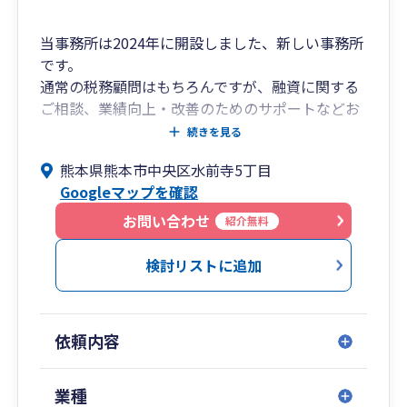
[宮 崎]宮崎市旭2-1-5 0985-77-5477
[鹿児島]鹿児島市中町11-4 099-248-8778
当事務所は2024年に開設しました、新しい事務所
[福 岡]福岡市中央区舞鶴2-8-20 092-781-0251
です。
[相続税専門]福岡市中央区長浜2-2-8 092-718-
通常の税務顧問はもちろんですが、融資に関する
2900
ご相談、業績向上・改善のためのサポートなどお
客様のニーズに合わせたサービスを提供していき
続きを見る
ます。
熊本県熊本市中央区水前寺5丁目
会計ソフトの導入、経理に関することもご相談く
Googleマップを確認
ださい。
顧問契約をするまではないけど、税理士に相談し
お問い合わせ
紹介無料
たい・・などの単発での対応も受け付けておりま
す。
検討リストに追加
卸売業・小売業・サービス業・建設業・医療（法
人、個人）など様々な業種に対応いたします。
対面での面談は、熊本・福岡を中心としておりま
依頼内容
すが、Web会議システムを利用し全国対応してお
ります。
まずはぜひお気軽にお問い合わせください。
業種