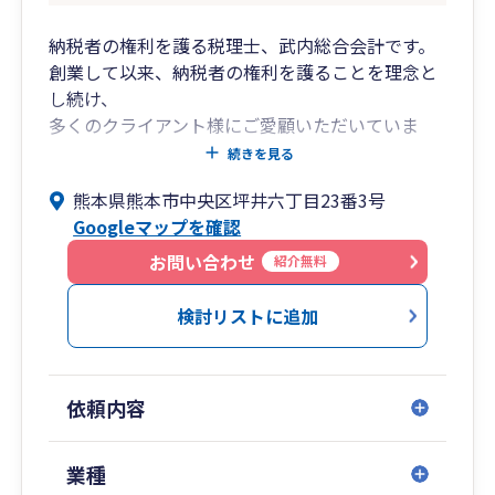
納税者の権利を護る税理士、武内総合会計です。
創業して以来、納税者の権利を護ることを理念と
し続け、
多くのクライアント様にご愛顧いただいていま
す。
続きを見る
熊本県熊本市中央区坪井六丁目23番3号
◎税理士法人武内総合会計
Googleマップを確認
■税務・会計業務・申告書作成など、幅広くサ
ポート
お問い合わせ
紹介無料
・コンプライアンスサービス
（各税目の申告書作成）
検討リストに追加
・税務調査立ち合い
・経営計画策定サービス
・金融支援
依頼内容
◎TTSコンサルティング株式会社
■企業経営の高品質コンサルティング
業種