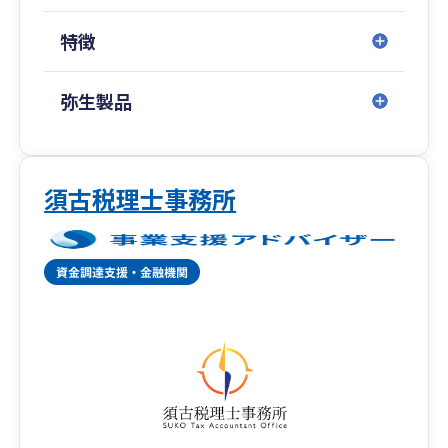
・プライベートコンサルティング
・企業組織再編コンサルティング
特徴
・株式・営業権・企業評価コンサルティング
◎TTSマネジメント株式会社（どんたく会計、ひ
弥生製品
のくに会計、ひむか会計、せごどん会計）
■記帳代行のサポート
・クラウド会計導入運用支援サービス
・記帳代行サービス
須古税理士事務所
・アウトソーシングサービス
・各種コンプライアンスサービス
◎武内マネジメントオフィス
■保険代理店のエキスパート
・生命保険代理店
・損害保険代理店
◎拠点一覧
[熊 本]熊本市中央区坪井6-23-3 096-345-6211