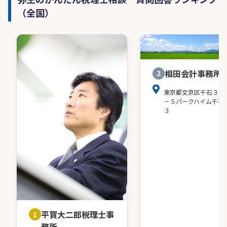
（全国）
相田会計事務所
2
東京都文京区千石３－
－５パークハイム千石
３
平賀大二郎税理士事
1
務所