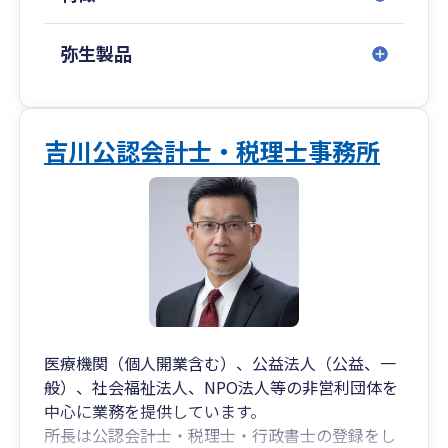
掲載しております。
年間の料金が確定しておりますので、安心してご
依頼ください。
弥生製品
その他、様々な情報を開示しております。
ブログも随時更新しています。
ブログでは、小規模事業者に役に立つ情報やコラ
吉川公認会計士・税理士事務所
ムを記載しています。
ブログのテーマは「実際にお客様や、知人に受け
た質問に回答したもの」がほとんどです。
医療機関（個人開業含む）、公益法人（公益、一
般）、社会福祉法人、NPO法人等の非営利団体を
中心に業務を提供しています。
所長は公認会計士・税理士・行政書士の登録をし