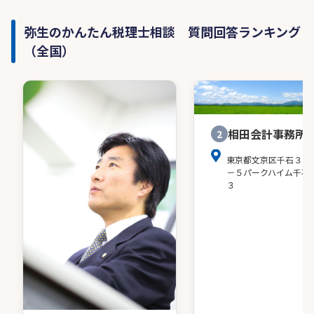
弥生のかんたん税理士相談 質問回答ランキング
（全国）
相田会計事務所
2
東京都文京区千石３－
－５パークハイム千石
３