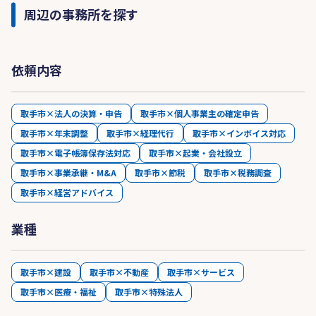
周辺の事務所を探す
依頼内容
取手市×法人の決算・申告
取手市×個人事業主の確定申告
取手市×年末調整
取手市×経理代行
取手市×インボイス対応
取手市×電子帳簿保存法対応
取手市×起業・会社設立
取手市×事業承継・M&A
取手市×節税
取手市×税務調査
取手市×経営アドバイス
業種
取手市×建設
取手市×不動産
取手市×サービス
取手市×医療・福祉
取手市×特殊法人