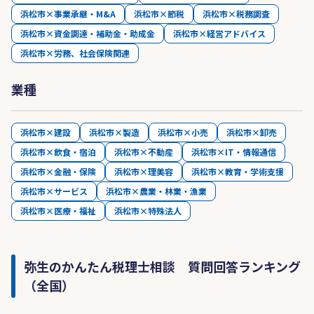
浜松市×事業承継・M&A
浜松市×節税
浜松市×税務調査
浜松市×資金調達・補助金・助成金
浜松市×経営アドバイス
浜松市×労務、社会保険関連
業種
浜松市×建設
浜松市×製造
浜松市×小売
浜松市×卸売
浜松市×飲食・宿泊
浜松市×不動産
浜松市×IT・情報通信
浜松市×金融・保険
浜松市×理美容
浜松市×教育・学術支援
浜松市×サービス
浜松市×農業・林業・漁業
浜松市×医療・福祉
浜松市×特殊法人
弥生のかんたん税理士相談 質問回答ランキング
（全国）