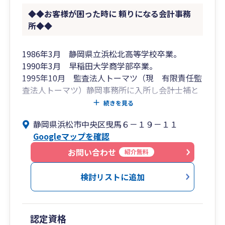
◆◆お客様が困った時に 頼りになる会計事務
所◆◆
1986年3月 静岡県立浜松北高等学校卒業。
1990年3月 早稲田大学商学部卒業。
1995年10月 監査法人トーマツ（現 有限責任監
査法人トーマツ）静岡事務所に入所し会計士補と
して登録。
続きを見る
1999年4月 公認会計士として登録。 現在、日本
静岡県浜松市中央区曳馬６－１９－１１
公認会計士協会東海会所属（登録番号15088番）
Googleマップを確認
2001年7月 税理士法人トーマツ（現 デロイト
トーマツ税理士法人）静岡事務所に出向・転籍。
お問い合わせ
紹介無料
2001年8月 税理士として登録。現在、東海税理
士会浜松西支部所属（登録番号93243番）
検討リストに追加
2003年1月 大谷浩一 公認会計士・税理士事務所
を開設。
2015年3月 株式会社浜松コンサルティングを資
認定資格
本金100万円にて設立。