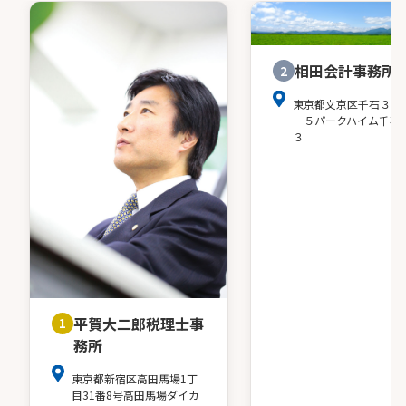
相田会計事務所
2
東京都文京区千石３－
－５パークハイム千石
３
平賀大二郎税理士事
1
務所
東京都新宿区高田馬場1丁
目31番8号高田馬場ダイカ