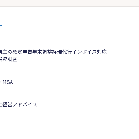
す
業主の確定申告
年末調整
経理代行
インボイス対応
税務調査
M&A
金
経営アドバイス