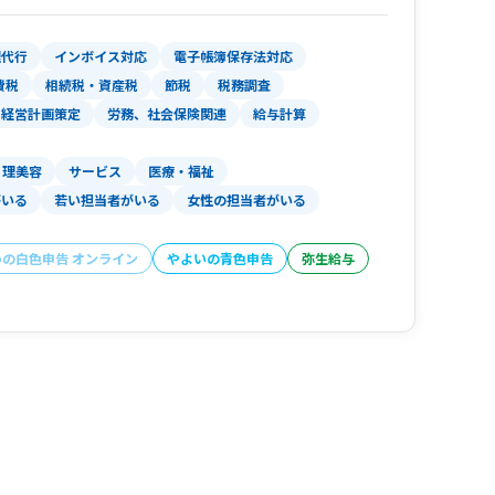
理代行
インボイス対応
電子帳簿保存法対応
費税
相続税・資産税
節税
税務調査
経営計画策定
労務、社会保険関連
給与計算
理美容
サービス
医療・福祉
がいる
若い担当者がいる
女性の担当者がいる
いの白色申告 オンライン
やよいの青色申告
弥生給与