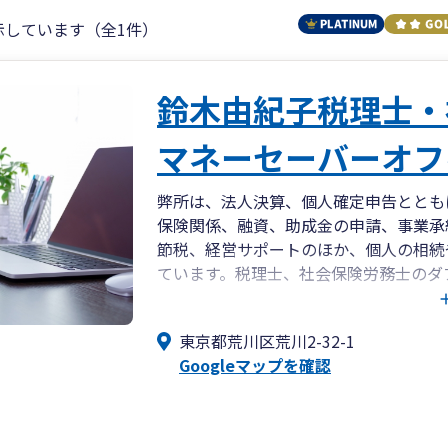
示しています（全1件）
鈴木由紀子税理士・
マネーセーバーオフ
弊所は、法人決算、個人確定申告ととも
保険関係、融資、助成金の申請、事業承
節税、経営サポートのほか、個人の相続
ています。税理士、社会保険労務士のダ
の両サイドから御社の事業発展に尽くし
すので、契約前の不安解消、相見積での
東京都荒川区荒川2-32-1
のつかない方は、土日や夜間のご相談を
Googleマップを確認
荒川区役所の裏手です。駐車スペースも
ちしております。弊所ホームページ http://