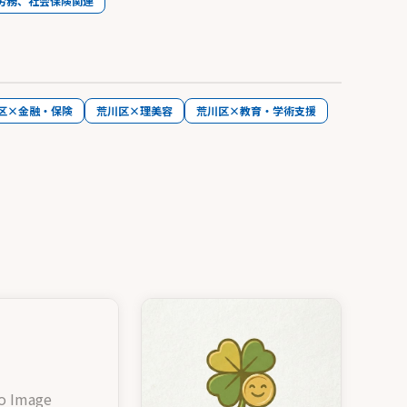
労務、社会保険関連
区×金融・保険
荒川区×理美容
荒川区×教育・学術支援
o Image