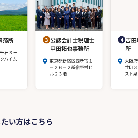
事務所
3
公認会計士税理士
4
吉田
甲田拓也事務所
所
千石３－
クハイム
東京都新宿区西新宿１
大阪府
－２６－２新宿野村ビ
井町３
ル２３階
スト泉
したい方はこちら