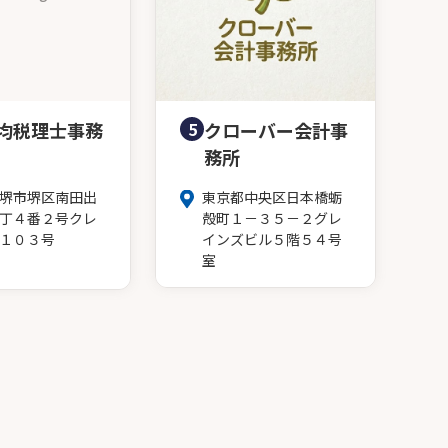
均税理士事務
5
クローバー会計事
務所
堺市堺区南田出
東京都中央区日本橋蛎
丁４番２号クレ
殻町１－３５－２グレ
１０３号
インズビル５階５４号
室