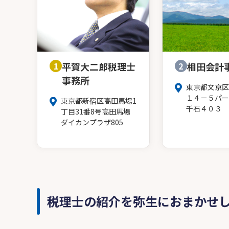
1
平賀大二郎税理士
2
相田会計
事務所
東京都文京区
１４－５パー
東京都新宿区高田馬場1
千石４０３
丁目31番8号高田馬場
ダイカンプラザ805
税理士の紹介を弥生におまかせ