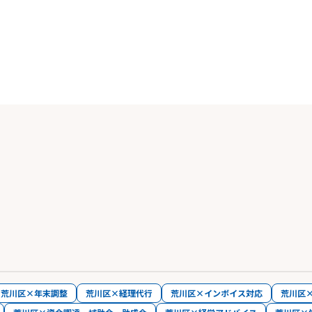
荒川区×年末調整
荒川区×経理代行
荒川区×インボイス対応
荒川区