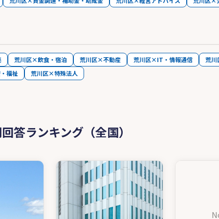
荒川区×資金調達・補助金・助成金
荒川区×経営アドバイス
荒川区×
売
荒川区×飲食・宿泊
荒川区×不動産
荒川区×IT・情報通信
荒川
療・福祉
荒川区×特殊法人
問回答ランキング（全国）
N