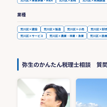
荒川区×事業承継・M&A
荒川区×節税
荒川区×税務調査
業種
荒川区×建設
荒川区×製造
荒川区×小売
荒川区×卸
荒川区×サービス
荒川区×農業・林業・漁業
荒川区×医
弥生のかんたん税理士相談 質