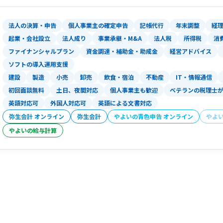
法人の決算・申告
個人事業主の確定申告
記帳代行
年末調整
経
起業・会社設立
法人成り
事業承継・M&A
法人税
所得税
消
ファイナンシャルプラン
資金調達・補助金・助成金
経営アドバイス
ソフトの導入運用支援
建設
製造
小売
卸売
飲食・宿泊
不動産
IT・情報通信
初回面談無料
土日、夜間対応
個人事業主も歓迎
ベテランの税理士
英語対応可
外国人対応可
英語による文書対応
弥生会計 オンライン
弥生会計
やよいの青色申告 オンライン
やよ
やよいの給与計算