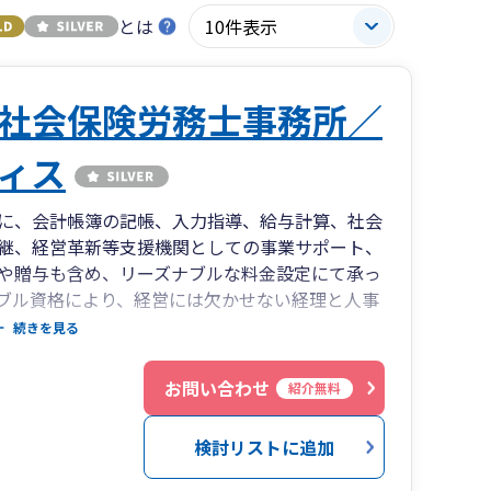
とは
社会保険労務士事務所／
ィス
に、会計帳簿の記帳、入力指導、給与計算、社会
継、経営革新等支援機関としての事業サポート、
や贈与も含め、リーズナブルな料金設定にて承っ
ブル資格により、経営には欠かせない経理と人事
ます。ご契約の前に対面のご面談も承っておりま
続きを見る
検討も可能です。副業を検討中の方、日中は都合
ご予約ください。弊所所在地は、明治通り沿いの
お問い合わせ
紹介無料
ございます。たくさんの方からのお問合せをお待
mso-t.com/
検討リストに追加