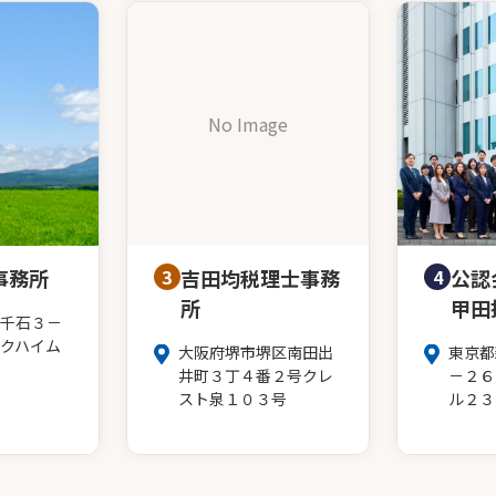
No Image
事務所
3
吉田均税理士事務
4
公認
所
甲田
千石３－
クハイム
大阪府堺市堺区南田出
東京都
井町３丁４番２号クレ
－２６
スト泉１０３号
ル２３