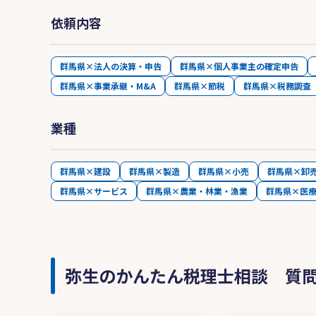
依頼内容
群馬県×法人の決算・申告
群馬県×個人事業主の確定申告
群馬県×事業承継・M&A
群馬県×節税
群馬県×税務調査
業種
群馬県×建設
群馬県×製造
群馬県×小売
群馬県×卸
群馬県×サービス
群馬県×農業・林業・漁業
群馬県×医
弥生のかんたん税理士相談 質