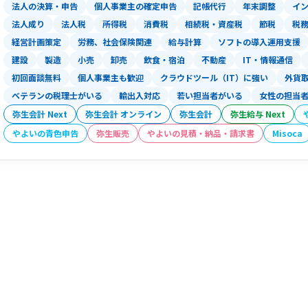
法人の決算・申告
個人事業主の確定申告
記帳代行
年末調整
イ
法人成り
法人税
所得税
消費税
相続税・資産税
節税
税
経営計画策定
労務、社会保険関連
給与計算
ソフトの導入運用支援
建設
製造
小売
卸売
飲食・宿泊
不動産
IT・情報通信
初回面談無料
個人事業主も歓迎
クラウドツール（IT）に強い
外貨
ベテランの税理士がいる
輸出入対応
若い担当者がいる
女性の担当
弥生会計 Next
弥生会計 オンライン
弥生会計
弥生給与 Next
やよいの青色申告
弥生販売
やよいの見積・納品・請求書
Misoca