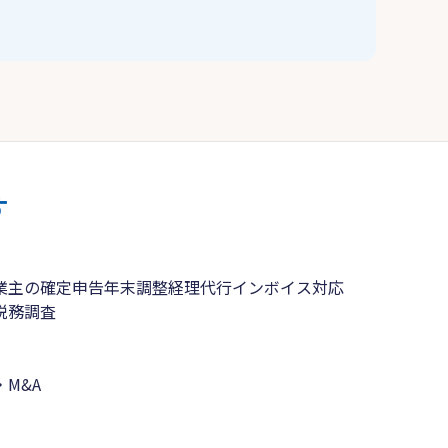
す
業主の確定申告
年末調整
経理代行
インボイス対応
税務調査
M&A