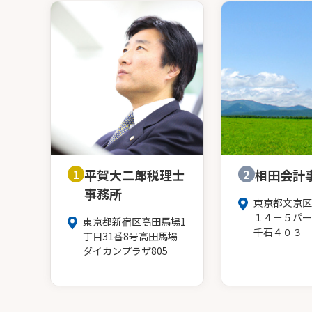
1
平賀大二郎税理士
2
相田会計
事務所
東京都文京区
１４－５パー
東京都新宿区高田馬場1
千石４０３
丁目31番8号高田馬場
ダイカンプラザ805