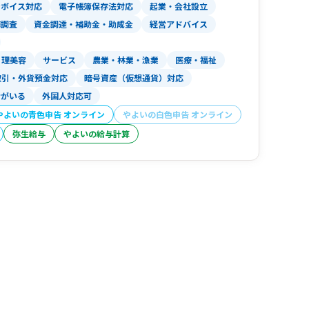
ンボイス対応
電子帳簿保存法対応
起業・会社設立
務調査
資金調達・補助金・助成金
経営アドバイス
理美容
サービス
農業・林業・漁業
医療・福祉
取引・外貨預金対応
暗号資産（仮想通貨）対応
者がいる
外国人対応可
やよいの青色申告 オンライン
やよいの白色申告 オンライン
弥生給与
やよいの給与計算