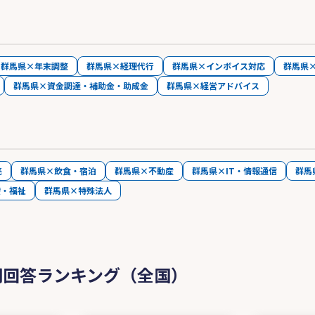
群馬県×年末調整
群馬県×経理代行
群馬県×インボイス対応
群馬県
群馬県×資金調達・補助金・助成金
群馬県×経営アドバイス
売
群馬県×飲食・宿泊
群馬県×不動産
群馬県×IT・情報通信
群馬
療・福祉
群馬県×特殊法人
問回答ランキング（全国）