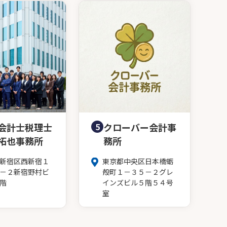
会計士税理士
5
クローバー会計事
拓也事務所
務所
新宿区西新宿１
東京都中央区日本橋蛎
－２新宿野村ビ
殻町１－３５－２グレ
階
インズビル５階５４号
室