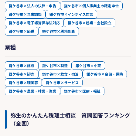
鎌ケ谷市×法人の決算・申告
鎌ケ谷市×個人事業主の確定申告
鎌ケ谷市×年末調整
鎌ケ谷市×インボイス対応
鎌ケ谷市×電子帳簿保存法対応
鎌ケ谷市×起業・会社設立
鎌ケ谷市×節税
鎌ケ谷市×税務調査
業種
鎌ケ谷市×建設
鎌ケ谷市×製造
鎌ケ谷市×小売
鎌ケ谷市×卸売
鎌ケ谷市×飲食・宿泊
鎌ケ谷市×金融・保険
鎌ケ谷市×理美容
鎌ケ谷市×サービス
鎌ケ谷市×農業・林業・漁業
鎌ケ谷市×医療・福祉
弥生のかんたん税理士相談 質問回答ランキング
（全国）