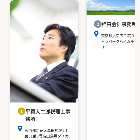
相田会計事務所
2
東京都文京区千石３－
－５パークハイム千石
３
平賀大二郎税理士事
1
務所
東京都新宿区高田馬場1丁
目31番8号高田馬場ダイカ