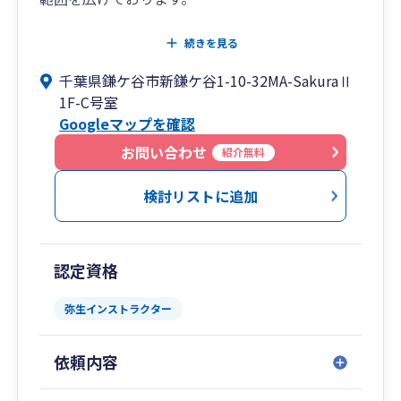
✅これまで自分で確定申告などをしてきたが、そ
続きを見る
ろそろ税理士にお願いしたい
千葉県鎌ケ谷市新鎌ケ谷1-10-32MA-SakuraⅡ
✅相続について、どこから手をつけたら良い？
1F-C号室
✅売り上げが上がってきたけれど、何か気を付け
Googleマップを確認
るべきことはある？
など、明確な目的に関することはもちろん、小さ
お問い合わせ
紹介無料
な心配事もお気軽にご相談ください。
検討リストに追加
現在の日本では、1年間で約15万の新しい法人
と、それ以上の数の個人事業主が誕生していま
す。
認定資格
しかし、その中で創業後3年以内に約30～60％が
廃業するとも言われています。
弥生インストラクター
税理士に依頼すれば報酬がかかりますが、
依頼内容
それは「本業に専念するための時間と労力を買っ
た」と捉えて自分の土俵で勝負に専念していただ