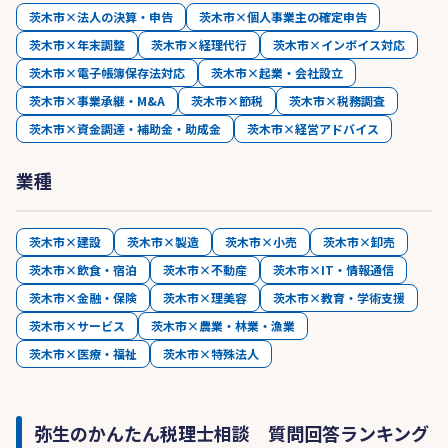
茨木市×法人の決算・申告
茨木市×個人事業主の確定申告
茨木市×年末調整
茨木市×経理代行
茨木市×インボイス対応
茨木市×電子帳簿保存法対応
茨木市×起業・会社設立
茨木市×事業承継・M&A
茨木市×節税
茨木市×税務調査
茨木市×資金調達・補助金・助成金
茨木市×経営アドバイス
業種
茨木市×建設
茨木市×製造
茨木市×小売
茨木市×卸売
茨木市×飲食・宿泊
茨木市×不動産
茨木市×IT・情報通信
茨木市×金融・保険
茨木市×理美容
茨木市×教育・学術支援
茨木市×サービス
茨木市×農業・林業・漁業
茨木市×医療・福祉
茨木市×特殊法人
弥生のかんたん税理士相談 質問回答ランキング