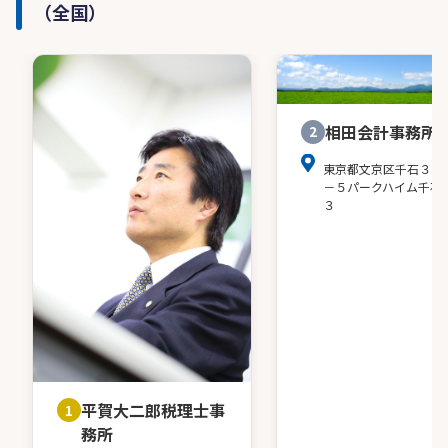
（全国）
相田会計事務所
2
東京都文京区千石３－
－５パークハイム千石
３
平賀大二郎税理士事
1
務所