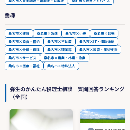
桑名市×資金調達・補助金・助成金
桑名市×経営アドバイス
い・・・」なんて思わないでください。毎月発行
する「事務所通信」では、「税務」「労務」「経
業種
営」「IT」に関する旬な話題をご紹介しておりま
す。特に「税務」に関しては、社長様の会社に当
てはめながら、社長様の質問を引出し、わかるま
桑名市×建設
桑名市×製造
桑名市×小売
桑名市×卸売
で説明させていただきます。コロナ禍において
桑名市×飲食・宿泊
桑名市×不動産
桑名市×IT・情報通信
も、情報提供のスピードと丁寧な対応に、多くの
桑名市×金融・保険
桑名市×理美容
桑名市×教育・学術支援
顧問先様にご満足していただいております。
桑名市×サービス
桑名市×農業・林業・漁業
⑥【若いため長く関与できます】
桑名市×医療・福祉
桑名市×特殊法人
税理士業界は平均年齢が60歳超という高齢化が進
んでおり、40代の私は若い税理士にあたります
起業したての方、2代目・3代目の後継者の方とも
弥生のかんたん税理士相談 質問回答ランキング
長いお付き合いが可能です。
（全国）