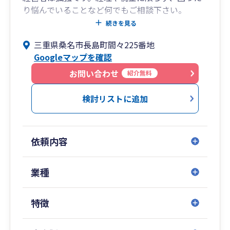
り悩んでいることなど何でもご相談下さい。
専門外のことでも、どの専門家に何を話せばよい
続きを見る
かを整理し、提携している他の専門家と橋渡しま
三重県桑名市長島町間々225番地
す。
Googleマップを確認
②【経営者の気持ちの分かる税理士です】
お問い合わせ
紹介無料
私は顧問先ゼロから事務所を立ち上げましたの
で、起業した方の苦労もよくわかります。
検討リストに追加
また、現在スタッフも複数人在籍しておりますの
で、採用・教育などの人にまつわる苦労も経験し
てきました。経営者の気持ちのわかるパートナー
依頼内容
となるように努めてまいります。
③【お客様に合った「経理の合理化」と「節税の
業種
提案」】
業界経験が２０年以上あり、かつ４００社以上の
特徴
会社・個人を見てきました。「時間＝コスト」の
観点から、クラウド会計やAIを使っての「経理の