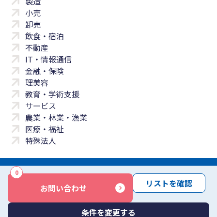
製造
小売
卸売
飲食・宿泊
不動産
IT・情報通信
金融・保険
理美容
教育・学術支援
サービス
農業・林業・漁業
医療・福祉
特殊法人
0
サイトマップ
プライバシーポリシー
免責事項
サービス利用規約
リストを確認
お問い合わせ
商標について
反社会勢力に対する基本方針
お問い合わせ
Copyright © Yayoi Co., Ltd. All rights reserved.
条件を変更する