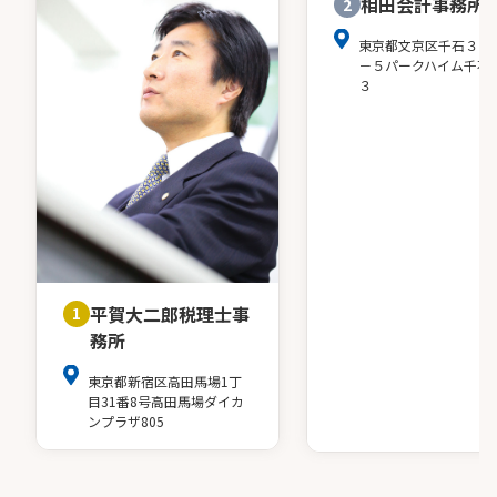
相田会計事務所
2
東京都文京区千石３－
－５パークハイム千石
３
平賀大二郎税理士事
1
務所
東京都新宿区高田馬場1丁
目31番8号高田馬場ダイカ
ンプラザ805