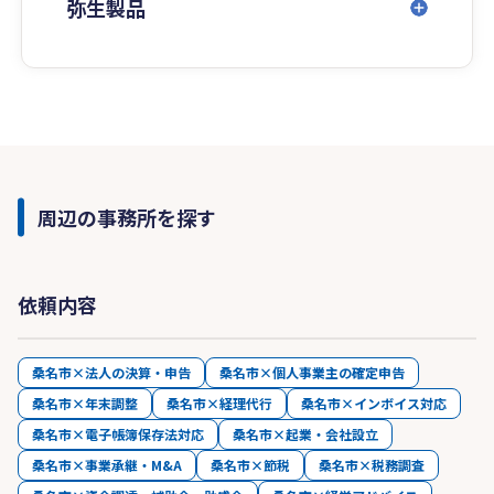
合理化」によるコスト削減やお客様の状況に合っ
弥生製品
た「節税方法をご提案」いたします。
④【「月次経営分析」と「経営計画」で社長の夢
の実現をお手伝いします】
会社が存続するには「キャッシュ」が必要です。
数字が苦手な社長様でも重要なデータを直感的に
理解してもらえるよう毎月の「試算表」をわかり
やすく説明します。
周辺の事務所を探す
また、年商１億円以上の会社様には「試算表」に
加えて「月次経営分析表」を作成し、説明してお
りますので、自社の経営判断や経営方針の材料と
依頼内容
して、ご活用して頂いております。
⑤【「賢い社長」になれるようにサポートしま
桑名市×法人の決算・申告
桑名市×個人事業主の確定申告
す】
桑名市×年末調整
桑名市×経理代行
桑名市×インボイス対応
会社は社長の器以上に大きくなれません。また、
桑名市×電子帳簿保存法対応
桑名市×起業・会社設立
「知らないことで損していた」事は、案外多いで
桑名市×事業承継・M&A
桑名市×節税
桑名市×税務調査
すが、「今更こんなこと質問したら恥ずかし