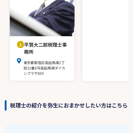
平賀大二郎税理士事
1
務所
東京都新宿区高田馬場1丁
目31番8号高田馬場ダイカ
ンプラザ805
税理士の紹介を弥生におまかせしたい方はこちら