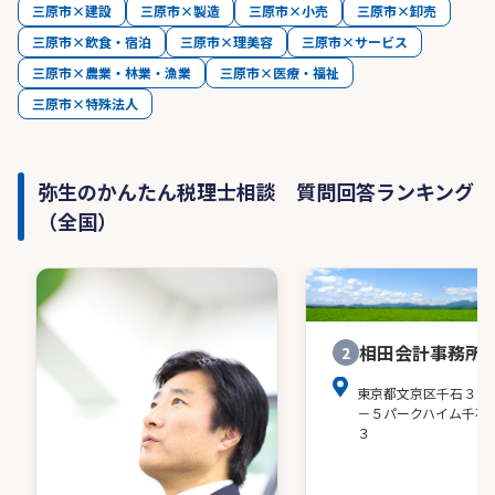
三原市×建設
三原市×製造
三原市×小売
三原市×卸売
三原市×飲食・宿泊
三原市×理美容
三原市×サービス
三原市×農業・林業・漁業
三原市×医療・福祉
三原市×特殊法人
弥生のかんたん税理士相談 質問回答ランキング
（全国）
相田会計事務所
2
東京都文京区千石３－
－５パークハイム千石
３