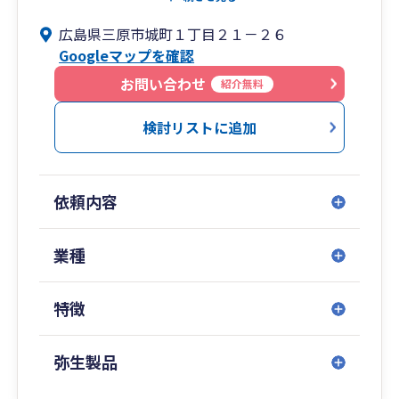
営業時間 ：9:00～17:00 (土・日曜日、祝祭日を
広島県三原市城町１丁目２１－２６
除く)
Googleマップを確認
関連会社 ：株式会社ビジネスサポート
【業務対応エリア】
お問い合わせ
紹介無料
三原市、東広島市、尾道市、福山市、広島市、府
中市、世羅町
検討リストに追加
【相続手続き・遺産整理でお困りの方へ】
相続に関する手続きに不慣れで、時間もない
遺産分割の方法や分割後の財産運用についてのア
依頼内容
ドバイスが欲しい
自筆証書遺言はあるが、その後の手続きがわから
ない
業種
相続手続き・遺産整理でお困りの方には、ご遺族
に代わって遺産の整理手続きを行う『相続手続き
特徴
支援サービス』があります。
相続税申告の有無にかかわらず、お気軽にご相談
ください。
弥生製品
【ホームページ】