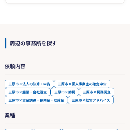
https://mizukane.co.jp/
周辺の事務所を探す
依頼内容
三原市×法人の決算・申告
三原市×個人事業主の確定申告
三原市×起業・会社設立
三原市×節税
三原市×税務調査
三原市×資金調達・補助金・助成金
三原市×経営アドバイス
業種