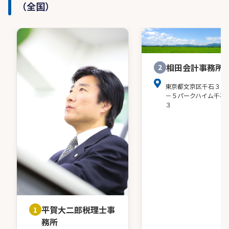
（全国）
相田会計事務所
2
東京都文京区千石３－
－５パークハイム千石
３
平賀大二郎税理士事
1
務所