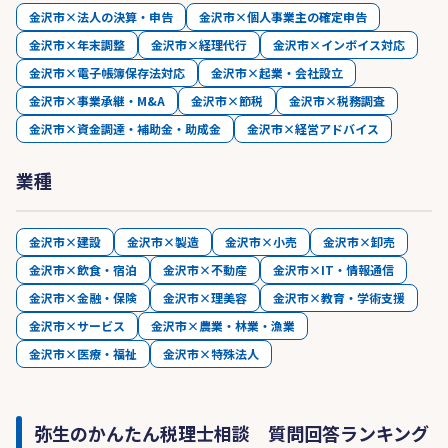
金沢市×法人の決算・申告
金沢市×個人事業主の確定申告
金沢市×年末調整
金沢市×経理代行
金沢市×インボイス対応
金沢市×電子帳簿保存法対応
金沢市×起業・会社設立
金沢市×事業承継・M&A
金沢市×節税
金沢市×税務調査
金沢市×資金調達・補助金・助成金
金沢市×経営アドバイス
業種
金沢市×建設
金沢市×製造
金沢市×小売
金沢市×卸売
金沢市×飲食・宿泊
金沢市×不動産
金沢市×IT・情報通信
金沢市×金融・保険
金沢市×理美容
金沢市×教育・学術支援
金沢市×サービス
金沢市×農業・林業・漁業
金沢市×医療・福祉
金沢市×特殊法人
弥生のかんたん税理士相談 質問回答ランキング