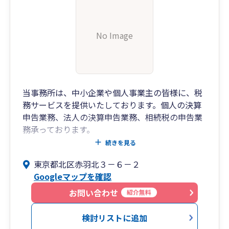
No Image
当事務所は、中小企業や個人事業主の皆様に、税
務サービスを提供いたしております。個人の決算
申告業務、法人の決算申告業務、相続税の申告業
務承っております。
事業経営全般の支援をいたして活動しておりま
続きを見る
す。また、弥生会計ソフト導入、入力作業指導も
東京都北区赤羽北３－６－２
対応いたしております。
Googleマップを確認
対応は、税理士が直接担当いたします。ご予算、
ご要望、取引規模等をお聞きした上で、顧問契約
お問い合わせ
紹介無料
承ります。
お気軽にお問い合わせください。
検討リストに追加