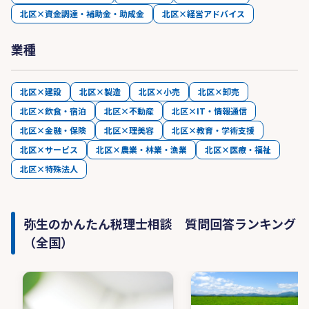
北区×資金調達・補助金・助成金
北区×経営アドバイス
業種
北区×建設
北区×製造
北区×小売
北区×卸売
北区×飲食・宿泊
北区×不動産
北区×IT・情報通信
北区×金融・保険
北区×理美容
北区×教育・学術支援
北区×サービス
北区×農業・林業・漁業
北区×医療・福祉
北区×特殊法人
弥生のかんたん税理士相談 質問回答ランキング
（全国）