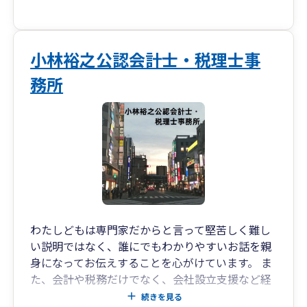
小林裕之公認会計士・税理士事
務所
わたしどもは専門家だからと言って堅苦しく難し
い説明ではなく、誰にでもわかりやすいお話を親
身になってお伝えすることを心がけています。 ま
た、会計や税務だけでなく、会社設立支援など経
営面のアドバイスも行っています。わからないこ
続きを見る