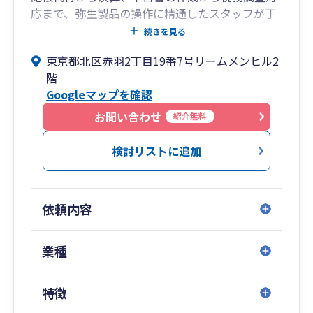
応まで、弥生製品の操作に精通したスタッフが丁
寧に対応いたします。
続きを見る
個人事業主様から、事業会社様、NPO法人様ま
東京都北区赤羽2丁目19番7号リームメンヒル2
で、法人化のサポートや弥生製品を使った経理業
階
務の効率化のサポート、NPO法人の会計顧問、な
Googleマップを確認
ど幅広く対応しております。
お問い合わせ
紹介無料
検討リストに追加
依頼内容
業種
特徴