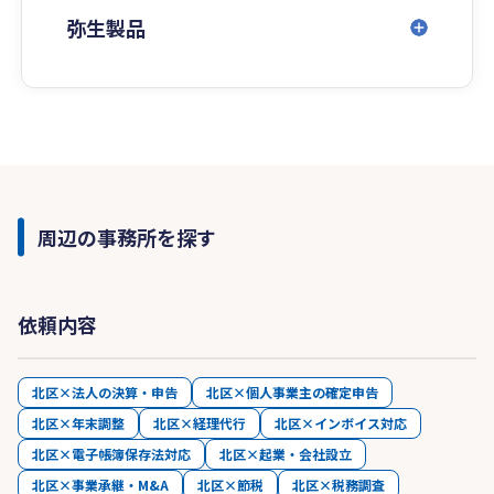
弥生製品
周辺の事務所を探す
依頼内容
北区×法人の決算・申告
北区×個人事業主の確定申告
北区×年末調整
北区×経理代行
北区×インボイス対応
北区×電子帳簿保存法対応
北区×起業・会社設立
北区×事業承継・M&A
北区×節税
北区×税務調査