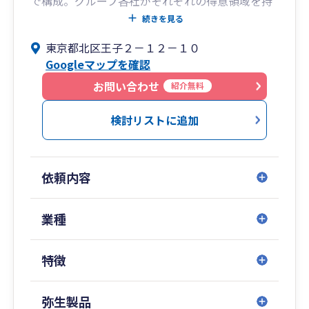
で構成。グループ各社がそれぞれの得意領域を持
つことで、総合的に経営をサポートします。ま
続きを見る
た、主体となる税理士法人総合経営サービスも、
東京都北区王子２－１２－１０
同様に専門領域ごとに部門を擁し、ワンストップ
Googleマップを確認
トータルサービスを実現しています。
お問い合わせ
紹介無料
検討リストに追加
依頼内容
業種
特徴
弥生製品