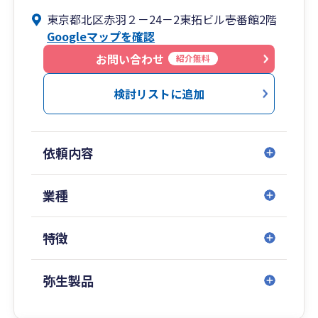
とは遠慮なくご相談くださいませ。相続手続きな
東京都北区赤羽２－24－2東拓ビル壱番館2階
ども頼りにしてください◎事務所はアーケードの
Googleマップを確認
中なので雨でも安心 LaLaガーデン 赤羽スズラン
通り商店街 ダイエー赤羽店横です。
お問い合わせ
紹介無料
検討リストに追加
依頼内容
業種
特徴
弥生製品