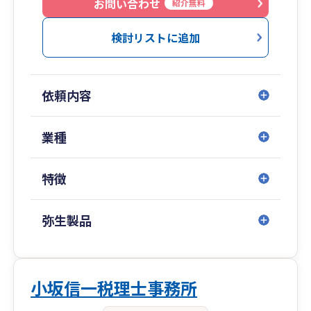
・ スポットでの単発のご相談(セカンドオピニ
お問い合わせ
紹介無料
オンでも大丈夫です)
検討リストに追加
依頼内容
業種
特徴
弥生製品
小坂信一税理士事務所