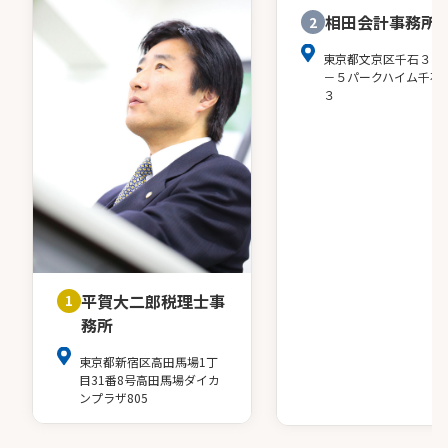
相田会計事務所
2
東京都文京区千石３－
－５パークハイム千石
３
平賀大二郎税理士事
1
務所
東京都新宿区高田馬場1丁
目31番8号高田馬場ダイカ
ンプラザ805