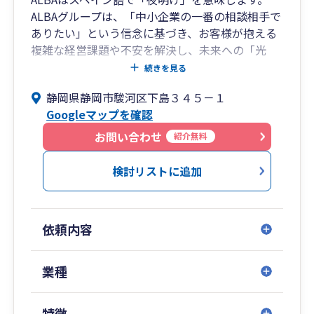
ALBAグループは、「中小企業の一番の相談相手で
ありたい」という信念に基づき、お客様が抱える
複雑な経営課題や不安を解決し、未来への「光
明」となることをお約束します。
続きを見る
静岡県静岡市駿河区下島３４５－１
1.クラウド会計の活用： 資金繰り、業務効率、利
Googleマップを確認
益構造など、お客様が抱える課題に対し、リアル
タイムデータを駆使して迅速に本質的な解決策を
お問い合わせ
紹介無料
導き出します。データに基づいた戦略的なアドバ
イスで、未来への不安を解消します。
検討リストに追加
2.多くのソリューションを持つワンストップ体
制： 税務、財務だけでなく、複雑な事業承継や経
依頼内容
営戦略に至るまで、幅広い専門知識をワンストッ
プで提供。お客様が新しい成長を迎え、その後も
継続的に発展していくための盤石な基盤づくりを
業種
徹底的にサポートします。
特徴