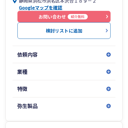
静岡県浜松市浜名区本沢合１８９－２
経済的な選択をして頂くことを通じて、皆様のご
Googleマップを確認
成功をお手伝いすることにあります。
そのため、お客様との直接のやりとりは、私たち
お問い合わせ
紹介無料
本人が行っております。
検討リストに追加
依頼内容
業種
特徴
弥生製品