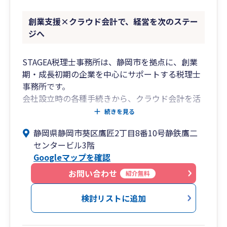
それだけ頑張っても、利益は出ていましたが、資
金繰りはお世辞にも順風満帆で安心経営とは言え
創業支援×クラウド会計で、経営を次のステー
ず、金策に走る事も多かったと聞いています。
ジへ
当時は、「黒字なのに資金繰りが厳しい理由」が
わかりませんでしたが、今なら説明ができます。
STAGEA税理士事務所は、静岡市を拠点に、創業
期・成長初期の企業を中心にサポートする税理士
税金と会計って難しいですよね。。。
事務所です。
私たちの仕事は、いかに「難しいことをわかりや
会社設立時の各種手続きから、クラウド会計を活
すく」するかが重要だと考えています。
用した経理体制の構築、資金繰りや税務面の整理
続きを見る
難しい専門用語をできる限り無くし、回りくどい
まで、事業の立ち上げ段階に必要な実務をトータ
内容をシンプルに説明することで、「日本一わか
静岡県静岡市葵区鷹匠2丁目8番10号静鉄鷹二
ルで支援しています。
りやすい税理士」を目指しています。
センタービル3階
Googleマップを確認
創業期は判断すべきことが多く、税務や会計が後
また、近年はＩＴやＡＩが発達し、経理業務が大
回しになりがちです。
お問い合わせ
幅に変化しています。
紹介無料
当事務所では、単なる申告業務にとどまらず、経
クラウド会計、ＯＣＲ、クラウドサーバー、ビジ
営の現状を数字で可視化し、次の一手を考えるた
検討リストに追加
ネスチャット、リモートシステムなど、新しい技
めの土台づくりを重視しています。大手税理士法
術がどんどん出てきています。
人での実務経験を活かしつつ、距離の近い伴走型
未だに会計ソフトを手入力している方、会計帳簿