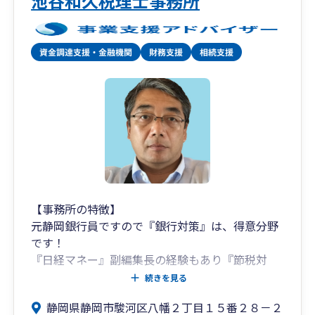
池谷和久税理士事務所
【事務所の特徴】
元静岡銀行員ですので『銀行対策』は、得意分野
です！
『日経マネー』副編集長の経験もあり『節税対
策』はお任せください！
続きを見る
まずは 080-7084-1101 へお電話下さい。
静岡県静岡市駿河区八幡２丁目１５番２８－２
また、