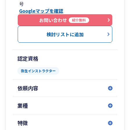
号
企業法学修士(「筑波大学」大学院)、
Googleマップを確認
経済学修士(「学習院大学」大学院)、
MBA(「法政大学」大学院)、
お問い合わせ
紹介無料
証券アナリスト(「三菱UFJモルガン・スタンレー
証券」などに在籍)、
検討リストに追加
ファイナンシャルプランナー、
農業経営アドバイザー、
行政書士、
認定資格
経営革新等支援機関、
「静岡銀行」(支店営業)､
弥生インストラクター
「日経マネー」(副編集長)
などの資格・職歴等を有し、
依頼内容
幅広い視点から
経営アドバイスを行い
あなたの会社の売上アップを応援します！
業種
まずは 080-7084-1101 へお電話下さい。
特徴