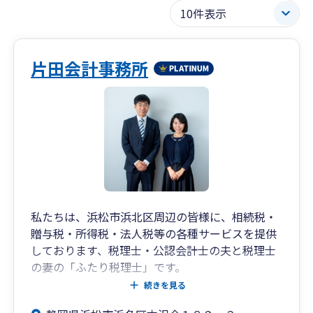
片田会計事務所
私たちは、浜松市浜北区周辺の皆様に、相続税・
贈与税・所得税・法人税等の各種サービスを提供
しております、税理士・公認会計士の夫と税理士
の妻の「ふたり税理士」です。
私たちのミッションは、ご相談される取引などに
続きを見る
対して、損得を具体的な数字で示し、後悔しない