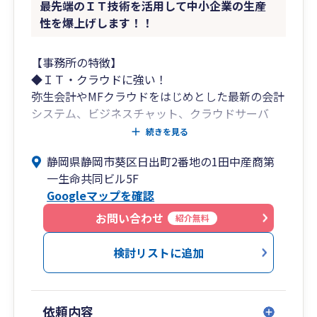
最先端のＩＴ技術を活用して中小企業の生産
性を爆上げします！！
【事務所の特徴】
◆ＩＴ・クラウドに強い！
弥生会計やMFクラウドをはじめとした最新の会計
システム、ビジネスチャット、クラウドサーバ
ー、ＷＥＢ会議システム、遠隔リモートツールそ
続きを見る
の他最新のシステムにより業務を効率化し、社長
静岡県静岡市葵区日出町2番地の1田中産商第
が本当にやるべき「経営」に専念可能。
一生命共同ビル5F
Googleマップを確認
◆明瞭な価格提示！
「わかりやすさ」を重視し、3つのコースから選
お問い合わせ
紹介無料
択可能。
検討リストに追加
◆代表税理士が40代と若い！
士業にありがちな「先生」ではなく、皆さんと同
じ目線でお話ができる経営の「相棒」となりま
依頼内容