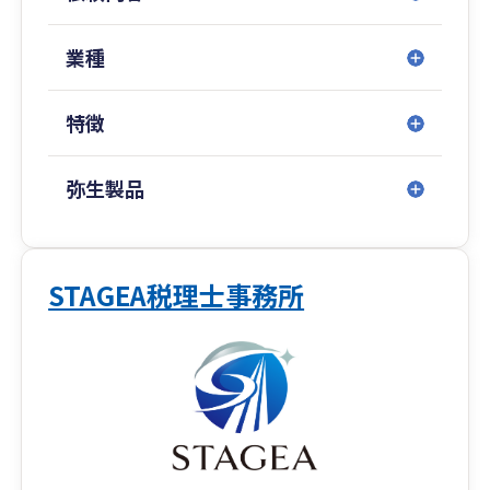
す。
◆税務調査に強い！
業種
50件以上の税務調査対応実績。
社長の「イザという時」をしっかりフォロー。
特徴
◆投資に強い！
不動産、太陽光、株式、保険など、富裕層の方が
弥生製品
＋αで活用される投資関係が得意。
【事務所の紹介】
はじめまして！
STAGEA税理士事務所
静岡県静岡市の最高のＩＴ税理士法人、最高のＩ
Ｔ経営支援株式会社の代表税理士 戸越裕介（とご
えゆうすけ）と申します。
私の祖父と父は昔、大阪で工場を経営し、毎日朝
4時に起きて誰よりも早く出社し、ボイラーを焚
いて機械を温め、真っ黒になりながら汗をかき、
日が暮れるまで働いていました。