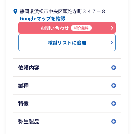
支えてきました。
静岡県浜松市中央区頭陀寺町３４７－８
最近ではテレワークが浸透し、全国にクライアン
Googleマップを確認
トが増えつつあります。
顧問業務が中心でして、毎月社長とは必ずお会い
お問い合わせ
紹介無料
しています。
何気ない会話から思ってもみない課題が見つか
検討リストに追加
り、その課題を専門的視点で解決するように一つ
一つ丁寧に対応しております。企業の成長に伴い
複雑な相談もあるかと思いますが、十分に期待に
依頼内容
応えることはできます。
遠慮なくご相談いただければと思います。
業種
特徴
弥生製品