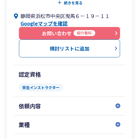
して登録。
続きを見る
1999年4月 公認会計士として登録。 現在、日本
静岡県浜松市中央区曳馬６－１９－１１
公認会計士協会東海会所属（登録番号15088番）
Googleマップを確認
2001年7月 税理士法人トーマツ（現 デロイト
トーマツ税理士法人）静岡事務所に出向・転籍。
お問い合わせ
紹介無料
2001年8月 税理士として登録。現在、東海税理
士会浜松西支部所属（登録番号93243番）
検討リストに追加
2003年1月 大谷浩一 公認会計士・税理士事務所
を開設。
2015年3月 株式会社浜松コンサルティングを資
認定資格
本金100万円にて設立。
弥生インストラクター
依頼内容
業種