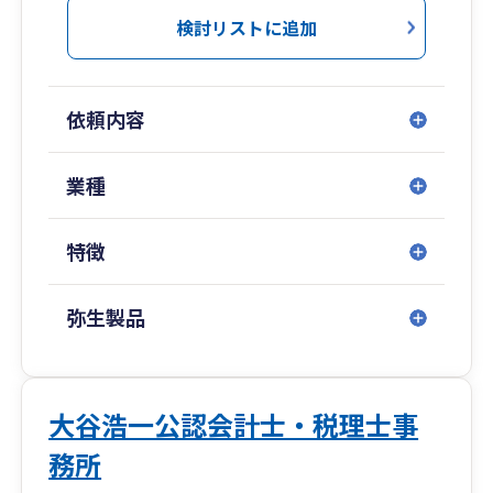
創業時や法人設立時には、決めなければならない
検討リストに追加
こと、やっておいたほうが良いこと、方向性を決
めるにあたって検討すべきことが多数あります。
当社では前に進むことは決めたけれども何から手
依頼内容
を付けていいかわからない、どう進めればよいか
わからないといった方に対して税金以外の部分に
ついてもサポートをさせて頂いております。
業種
創業時は目の前のことだけを考えて経営していけ
特徴
ばよいのでしょうが、20年30年と進むと事業承継
や相続、時として廃業といったことも視野に入れ
なければなりません。当事務所は成長の先の上場
弥生製品
などの支援もしますが、中小企業の多くは事業承
継やM&A、廃業などが視野に入ってきます。通常
の経営支援に加えて、このようなご相談もお打合
せの際にお話しさせて頂いておりますし、実際の
大谷浩一公認会計士・税理士事
対応もお任せください。
務所