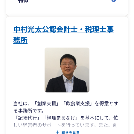
3.いかなる困難も乗り越える伴走支援： 私たちは
単なる外部の専門家ではありません。お客様のビ
ジネスに深く入り込み、情熱と専門性をもって困
難な時期を共に乗り越えます。豊富な経験と知識
中村光太公認会計士・税理士事
で、予期せぬ問題や難局に直面した時こそ、確か
な指針となる希望の光を提供します。
務所
当社は、「創業支援」「飲食業支援」を得意とす
る事務所です。
「記帳代行」「経理まるなげ」を基本にして、忙
しい経営者のサポートを行っています。また、創
業融資支援、開業支援、飲食店の業績アップサポ
続きを見る