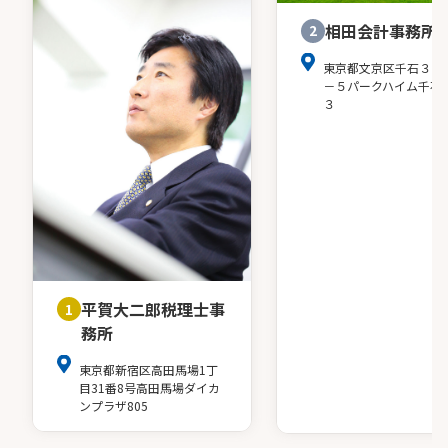
相田会計事務所
2
東京都文京区千石３－
－５パークハイム千石
３
平賀大二郎税理士事
1
務所
東京都新宿区高田馬場1丁
目31番8号高田馬場ダイカ
ンプラザ805