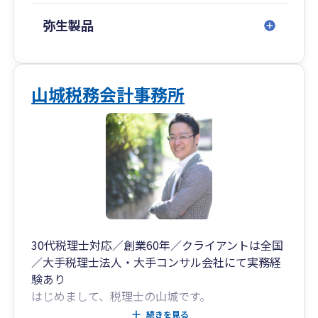
弥生製品
山城税務会計事務所
30代税理士対応／創業60年／クライアントは全国
／大手税理士法人・大手コンサル会社にて実務経
験あり
はじめまして、税理士の山城です。
創業60年続く会計事務所として地元企業の経営を
続きを見る