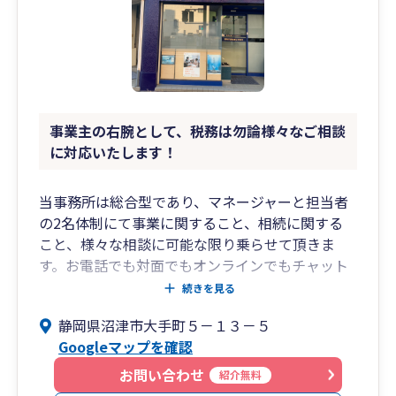
事業主の右腕として、税務は勿論様々なご相談
に対応いたします！
当事務所は総合型であり、マネージャーと担当者
の2名体制にて事業に関すること、相続に関する
こと、様々な相談に可能な限り乗らせて頂きま
す。お電話でも対面でもオンラインでもチャット
でも。節税はもちろんですが、事業の為にはバラ
続きを見る
ンスが大事です。クライアント様の方針と事業の
静岡県沼津市大手町５－１３－５
状況や方向性を踏まえたアドバイスを行ってまい
Googleマップを確認
ります。
お問い合わせ
紹介無料