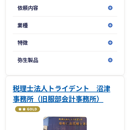
の支援を心がけています。
や伝票を手書きで作成している方、業務改善のチ
依頼内容
ャンスです。
ご相談はオンラインにも対応しており、場所を問
わずスピーディーなやり取りが可能です。
業種
祖父や父のような中小企業の社長を助けたい、と
事業のスタートを安心して切っていただけるよ
もに走りたいと考え、税理士になりました。
う、実務面から丁寧にサポートいたします。
目の前のお客様やスタッフと全力で向き合い、
特徴
「夢」を共有し、ひとりひとりの幸せを実現して
いく経営者として、最高のＩＴ税理士法人を導い
弥生製品
ていきたいと考えています。
税理士法人トライデント 沼津
事務所（旧服部会計事務所）