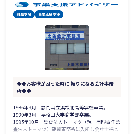
また通常の法人様・個人事業主様の他にも弊社の
クライアント様には一般社団のお客様が多数いら
っしゃいます。通常の会計事務所ではなかなか対
応が難しい非営利型の一般社団や任意団体の税
務・会計にも対応させて頂きますので、同業者団
体や協会ビジネスなどの設立から運営、税務まで
安心してお任せください。
また法人経営や相続には税務調査がつきものです
が、この分野で対応経験豊富な税理士はそう多く
◆◆お客様が困った時に 頼りになる会計事務
はありません。お土産をもたせるような時代では
所◆◆
ありませんので、納税者の立場で対応する会計事
務所でなければなりません。これまで多くの実績
1986年3月 静岡県立浜松北高等学校卒業。
を有する当事務所にお任せください。
1990年3月 早稲田大学商学部卒業。
1995年10月 監査法人トーマツ（現 有限責任監
査法人トーマツ）静岡事務所に入所し会計士補と