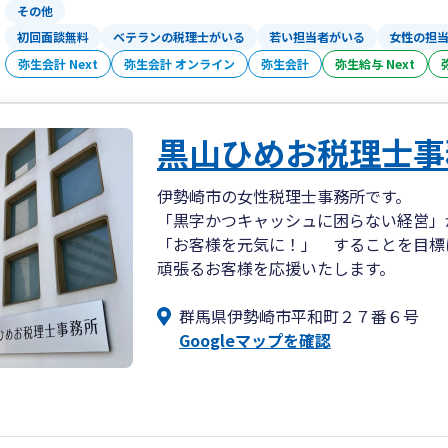
その他
初回面談無料
ベテランの税理士がいる
若い担当者がいる
女性の担
弥生会計 Next
弥生会計 オンライン
弥生会計
弥生給与 Next
黒山ひめお税理士事
伊勢崎市の女性税理士事務所です。
「黒字かつキャッシュに困らない経営」
「お客様を元気に！」 することを目標
頑張るお客様を応援いたします。
群馬県伊勢崎市平和町２７番６号
Googleマップを確認