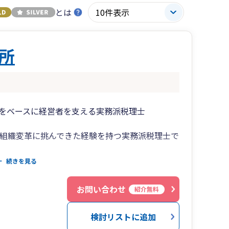
とは
所
をベースに経営者を支える実務派税理士
と組織変革に挑んできた経験を持つ実務派税理士で
と考えるのは、過去の数字ではなく「未来を予測
続きを見る
行役員・部長の視点と持ち前のフットワークで、
お問い合わせ
紹介無料
しするパートナーとして共に歩みます。
検討リストに追加