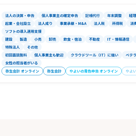
法人の決算・申告
個人事業主の確定申告
記帳代行
年末調整
経
起業・会社設立
法人成り
事業承継・M&A
法人税
所得税
消
ソフトの導入運用支援
建設
製造
小売
卸売
飲食・宿泊
不動産
IT・情報通信
特殊法人
その他
初回面談無料
個人事業主も歓迎
クラウドツール（IT）に強い
ベテ
女性の担当者がいる
弥生会計 オンライン
弥生会計
やよいの青色申告 オンライン
やよ