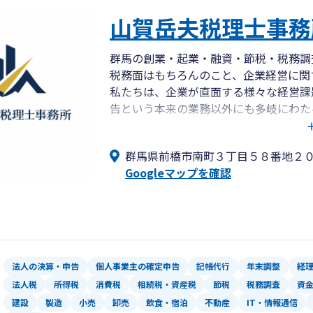
山賀岳夫税理士事務
群馬の創業・起業・融資・節税・税務調
税務面はもちろんのこと、企業経営に関
私たちは、企業が直面する様々な経営課
告という本来の業務以外にも多岐にわた
企業と経営者様の３年後・５年後・１０
ーです。
群馬県前橋市南町３丁目５８番地２０Y
私たちは、お客さまが本当に求めている
Googleマップを確認
増やすことによって貢献してまいります
ただ税務申告書を作るのではなく、中小
お客様に寄り添い、企業として、個人と
ります。
従業員の心身の健康を大切にし、個人・
地域に根差した身近な存在となり、中小
法人の決算・申告
個人事業主の確定申告
記帳代行
年末調整
経
す。
法人税
所得税
消費税
相続税・資産税
節税
税務調査
資
建設
製造
小売
卸売
飲食・宿泊
不動産
IT・情報通信