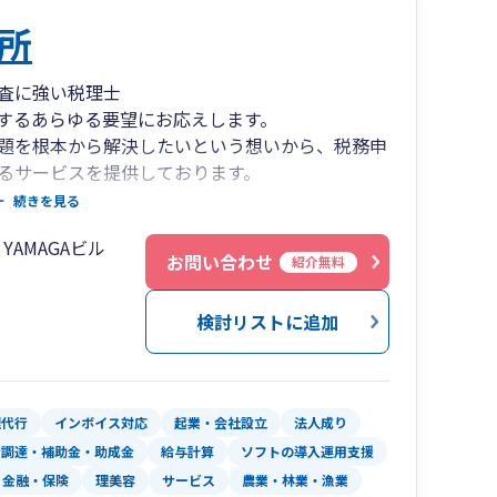
所
査に強い税理士
するあらゆる要望にお応えします。
題を根本から解決したいという想いから、税務申
るサービスを提供しております。
年後を見据えたトータルサポートが弊社のモット
続きを見る
AMAGAビル
ことにフォーカスし、利益を減らすのではなく、
お問い合わせ
紹介無料
。
企業の明るい未来を創るために活動します。
検討リストに追加
してより良い信頼関係を築けるよう努力してまい
チームワークを高める風土づくりに努めます。
企業の明るい未来を創るために貢献してまいりま
理代行
インボイス対応
起業・会社設立
法人成り
金調達・補助金・助成金
給与計算
ソフトの導入運用支援
金融・保険
理美容
サービス
農業・林業・漁業