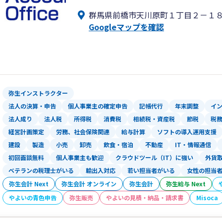
群馬県前橋市天川原町１丁目２－１
Googleマップを確認
弥生インストラクター
法人の決算・申告
個人事業主の確定申告
記帳代行
年末調整
イ
法人成り
法人税
所得税
消費税
相続税・資産税
節税
税
経営計画策定
労務、社会保険関連
給与計算
ソフトの導入運用支援
建設
製造
小売
卸売
飲食・宿泊
不動産
IT・情報通信
初回面談無料
個人事業主も歓迎
クラウドツール（IT）に強い
外貨
ベテランの税理士がいる
輸出入対応
若い担当者がいる
女性の担当
弥生会計 Next
弥生会計 オンライン
弥生会計
弥生給与 Next
やよいの青色申告
弥生販売
やよいの見積・納品・請求書
Misoca