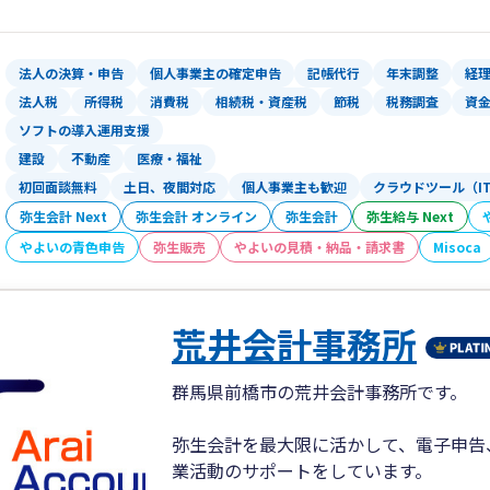
法人の決算・申告
個人事業主の確定申告
記帳代行
年末調整
経
法人税
所得税
消費税
相続税・資産税
節税
税務調査
資
ソフトの導入運用支援
建設
不動産
医療・福祉
初回面談無料
土日、夜間対応
個人事業主も歓迎
クラウドツール（I
弥生会計 Next
弥生会計 オンライン
弥生会計
弥生給与 Next
やよいの青色申告
弥生販売
やよいの見積・納品・請求書
Misoca
荒井会計事務所
群馬県前橋市の荒井会計事務所です。
弥生会計を最大限に活かして、電子申告
業活動のサポートをしています。