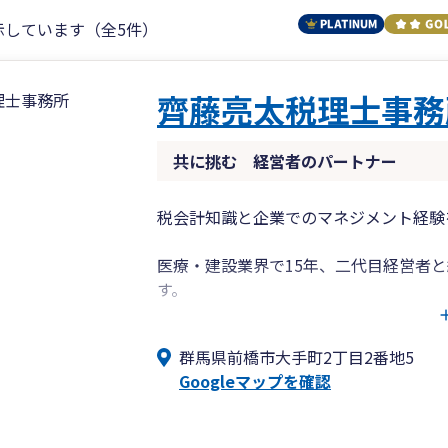
示しています（全5件）
齊藤亮太税理士事務
共に挑む 経営者のパートナー
税会計知識と企業でのマネジメント経験
医療・建設業界で15年、二代目経営者
す。
変化の激しい経済環境において私が重要
し、次の一手を打つための数字」です。
群馬県前橋市大手町2丁目2番地5
会社が抱えるあらゆる課題に対して、執
Googleマップを確認
経営者の孤独な決断を支え、挑戦を後押
（平日夜間・土日 対応可）