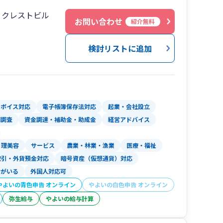
８クレストビル
お問い合わせ
紹介無料
検討リストに追加
ンボイス対応
電子帳簿保存法対応
起業・会社設立
務調査
資金調達・補助金・助成金
経営アドバイス
理美容
サービス
農業・林業・漁業
医療・福祉
取引・外貨預金対応
暗号資産（仮想通貨）対応
者がいる
外国人対応可
やよいの青色申告 オンライン
やよいの白色申告 オンライン
弥生給与
やよいの給与計算