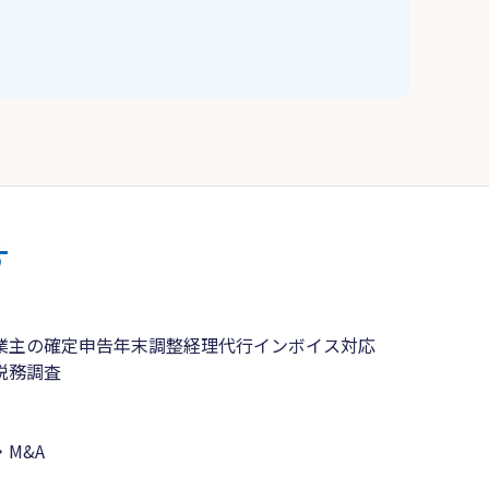
す
業主の確定申告
年末調整
経理代行
インボイス対応
税務調査
M&A