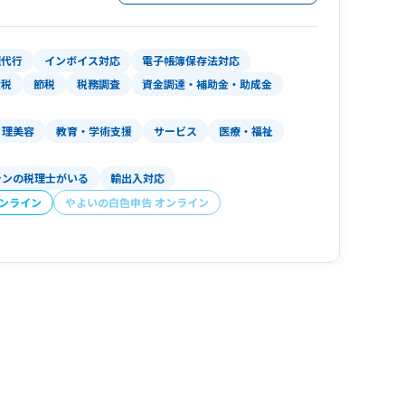
理代行
インボイス対応
電子帳簿保存法対応
産税
節税
税務調査
資金調達・補助金・助成金
理美容
教育・学術支援
サービス
医療・福祉
ランの税理士がいる
輸出入対応
オンライン
やよいの白色申告 オンライン