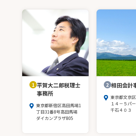
1
平賀大二郎税理士
2
相田会計
事務所
東京都文京区
１４－５パー
東京都新宿区高田馬場1
千石４０３
丁目31番8号高田馬場
ダイカンプラザ805