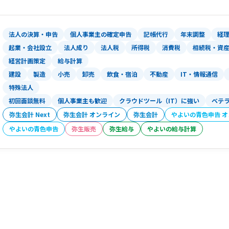
法人の決算・申告
個人事業主の確定申告
記帳代行
年末調整
経
起業・会社設立
法人成り
法人税
所得税
消費税
相続税・資
経営計画策定
給与計算
建設
製造
小売
卸売
飲食・宿泊
不動産
IT・情報通信
特殊法人
初回面談無料
個人事業主も歓迎
クラウドツール（IT）に強い
ベテ
弥生会計 Next
弥生会計 オンライン
弥生会計
やよいの青色申告 
やよいの青色申告
弥生販売
弥生給与
やよいの給与計算