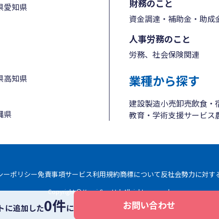
財務のこと
県
愛知県
資金調達・補助金・助成
人事労務のこと
労務、社会保険関連
業種から探す
県
高知県
建設
製造
小売
卸売
飲食・
縄県
教育・学術支援
サービス
シーポリシー
免責事項
サービス利用規約
商標について
反社会勢力に対す
Copyright © Yayoi Co., Ltd. All rights reserved.
0件
お問い合わせ
トに追加した
に