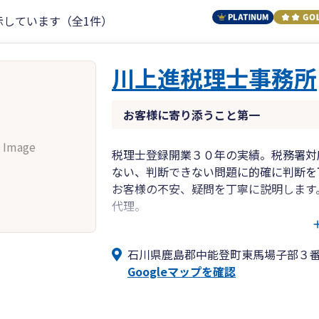
示しています（全1件）
川上進税理士事務所
お客様に寄り添うこと第一
 Image
税理士登録開業３０年の実績。税務署対
ない、判断できない問題に的確に判断を
お客様の不安、疑問を丁寧に説明します
代理。
経営上最も大事な資金繰りをおろそかに
石川県鹿島郡中能登町東馬場子部３
Googleマップを確認