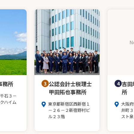
N
事務所
3
公認会計士税理士
4
吉田
甲田拓也事務所
所
千石３－
クハイム
東京都新宿区西新宿１
大阪府
－２６－２新宿野村ビ
井町３
ル２３階
スト泉