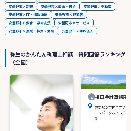
安曇野市×卸売
安曇野市×飲食・宿泊
安曇野市×不動産
安曇野市×IT・情報通信
安曇野市×理美容
安曇野市×教育・学術支援
安曇野市×サービス
安曇野市×農業・林業・漁業
安曇野市×特殊法人
弥生のかんたん税理士相談 質問回答ランキング
（全国）
相田会計事務所
2
東京都文京区千石３－
－５パークハイム千石
３