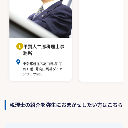
平賀大二郎税理士事
1
務所
東京都新宿区高田馬場1丁
目31番8号高田馬場ダイカ
ンプラザ805
税理士の紹介を弥生におまかせしたい方はこちら