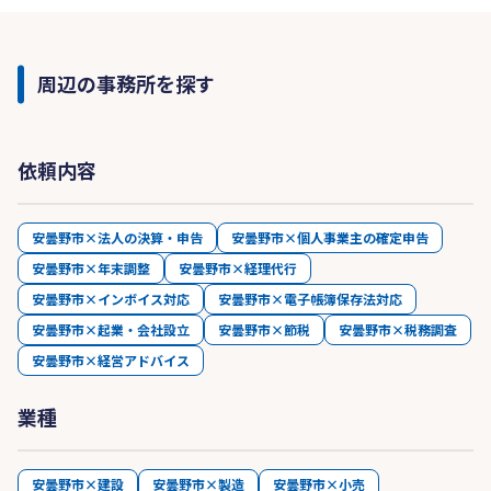
周辺の事務所を探す
依頼内容
安曇野市×法人の決算・申告
安曇野市×個人事業主の確定申告
安曇野市×年末調整
安曇野市×経理代行
安曇野市×インボイス対応
安曇野市×電子帳簿保存法対応
安曇野市×起業・会社設立
安曇野市×節税
安曇野市×税務調査
安曇野市×経営アドバイス
業種
安曇野市×建設
安曇野市×製造
安曇野市×小売