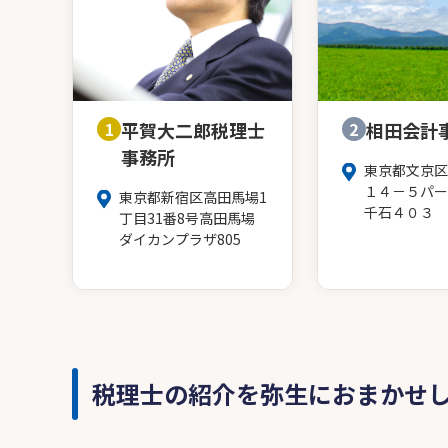
1
平賀大二郎税理士
2
相田会計
事務所
東京都文京区
１４－５パー
東京都新宿区高田馬場1
千石４０３
丁目31番8号高田馬場
ダイカンプラザ805
税理士の紹介を弥生におまかせ