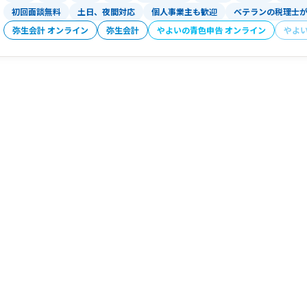
初回面談無料
土日、夜間対応
個人事業主も歓迎
ベテランの税理士
弥生会計 オンライン
弥生会計
やよいの青色申告 オンライン
やよ