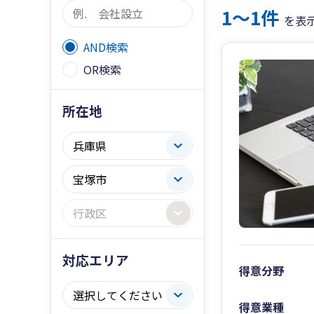
1〜1件
を表
AND検索
OR検索
所在地
対応エリア
得意分野
得意業種