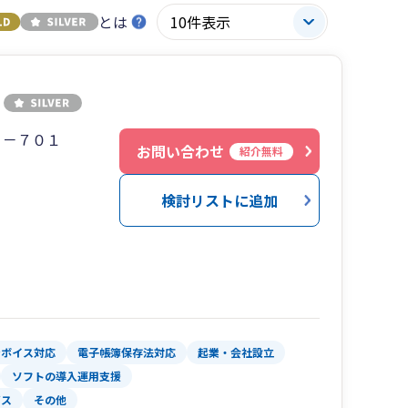
とは
０－７０１
お問い合わせ
紹介無料
検討リストに追加
ンボイス対応
電子帳簿保存法対応
起業・会社設立
ソフトの導入運用支援
ビス
その他