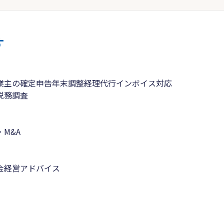
す
業主の確定申告
年末調整
経理代行
インボイス対応
税務調査
M&A
金
経営アドバイス