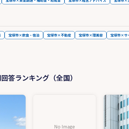
宝塚市×資金調達・補助金・助成金
宝塚市×経営アドバイス
宝塚市×
売
宝塚市×飲食・宿泊
宝塚市×不動産
宝塚市×理美容
宝塚市×サ
問回答ランキング（全国）
No Image