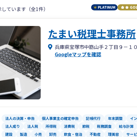
示しています（全1件）
たまい税理士事務所
兵庫県宝塚市中筋山手２丁目９－１
Googleマップを確認
法人の決算・申告
個人事業主の確定申告
記帳代行
年末調整
イ
法人成り
法人税
所得税
消費税
節税
税務調査
給与計算
建設
製造
小売
卸売
飲食・宿泊
不動産
理美容
サー