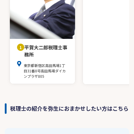
平賀大二郎税理士事
1
務所
東京都新宿区高田馬場1丁
目31番8号高田馬場ダイカ
ンプラザ805
税理士の紹介を弥生におまかせしたい方はこちら