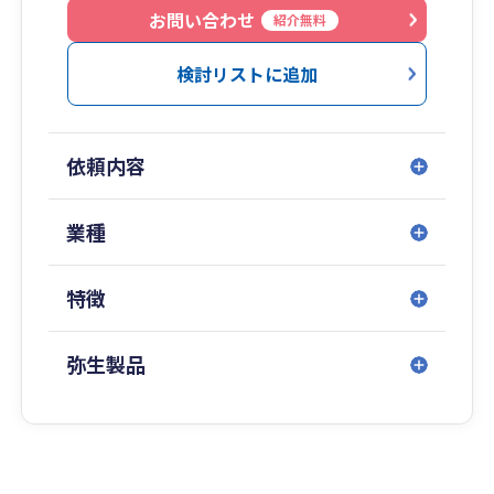
係)、弁護士、建築設計事務所、コンパニオン業、
お問い合わせ
紹介無料
タクシー業と多様です。開業薬局様のご案件対応
します！【中小企業診断士との連携あり：補助金
検討リストに追加
申請支援、創業支援のご相談にもご対応させて頂
きます！】まずはご相談ください！
依頼内容
業種
特徴
弥生製品