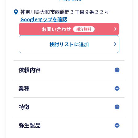
丁寧で高品質な税務サービスを提供いたします。
神奈川県大和市西鶴間３丁目９番２２号
複雑な税務や会計の用語はなるべくわかりやすく
Googleマップを確認
説明し、親身にお客様のお話を聞いてお金や事務
処理についての不安や疑問を解消することで、お
お問い合わせ
紹介無料
客様が集中してビジネスに取り組んでいただける
よう経営のパートナーとしてサポートいたしま
検討リストに追加
す。
弥生会計などソフトの使い方から、経理業務の効
率化、資金繰り・予算管理や経営相談まで、なん
依頼内容
でもご相談ください。
業種
特徴
弥生製品