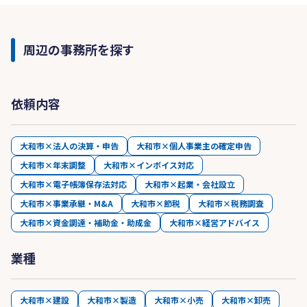
周辺の事務所を探す
依頼内容
大和市×法人の決算・申告
大和市×個人事業主の確定申告
大和市×年末調整
大和市×インボイス対応
大和市×電子帳簿保存法対応
大和市×起業・会社設立
大和市×事業承継・M&A
大和市×節税
大和市×税務調査
大和市×資金調達・補助金・助成金
大和市×経営アドバイス
業種
大和市×建設
大和市×製造
大和市×小売
大和市×卸売