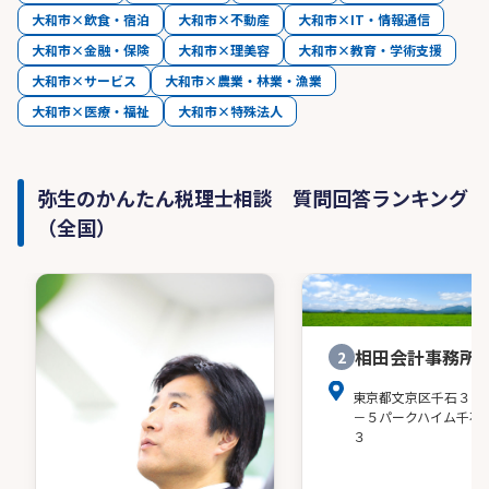
大和市×飲食・宿泊
大和市×不動産
大和市×IT・情報通信
大和市×金融・保険
大和市×理美容
大和市×教育・学術支援
大和市×サービス
大和市×農業・林業・漁業
大和市×医療・福祉
大和市×特殊法人
弥生のかんたん税理士相談 質問回答ランキング
（全国）
相田会計事務所
2
東京都文京区千石３－
－５パークハイム千石
３