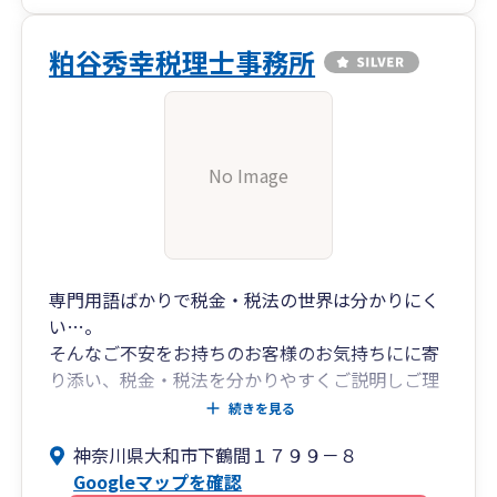
粕谷秀幸税理士事務所
No Image
専門用語ばかりで税金・税法の世界は分かりにく
い…。
そんなご不安をお持ちのお客様のお気持ちにに寄
り添い、税金・税法を分かりやすくご説明しご理
解を頂いた上で税務サービスをさせて頂くことを
続きを見る
第一と考えております。
神奈川県大和市下鶴間１７９９－８
2024年3月現在までの関与先は、金属加工業、不
Googleマップを確認
動産管理業、農業コンサル、事業協同組合(農業関