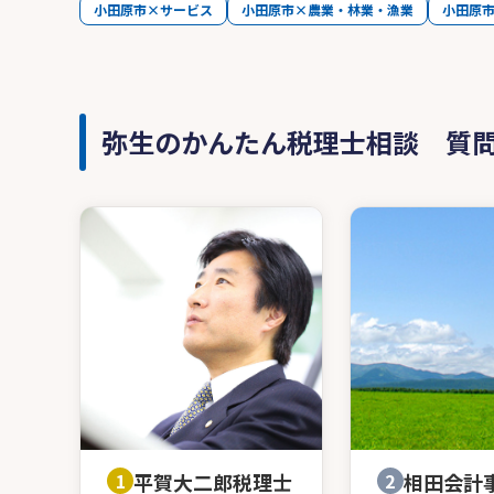
小田原市×サービス
小田原市×農業・林業・漁業
小田原
弥生のかんたん税理士相談 質
1
平賀大二郎税理士
2
相田会計