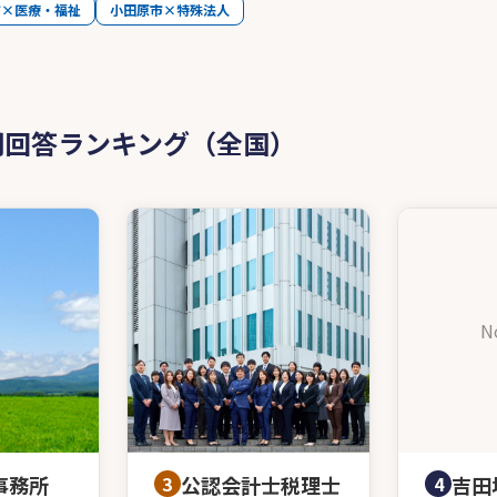
市×医療・福祉
小田原市×特殊法人
問回答ランキング（全国）
N
事務所
3
公認会計士税理士
4
吉田