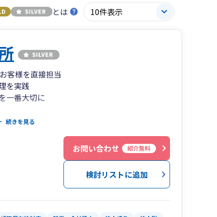
とは
所
のお客様を直接担当
理を実践
を一番大切に
リーランス専門の税理士です。
続きを見る
と、ITを活用した経理効率化にも力を入れてお
スで快適な経理を実践しております。
お問い合わせ
紹介無料
変わることを避ける為、全てのお客様を実務経験
検討リストに追加
す。
スタッフがお客様の担当者になることはありませ