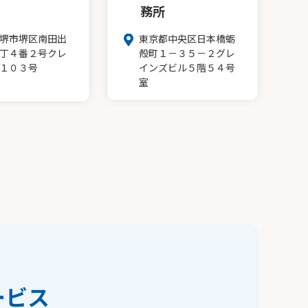
務所
堺市堺区南田出
東京都中央区日本橋蛎
丁４番２号クレ
殻町１－３５－２グレ
１０３号
インズビル５階５４号
室
ービス