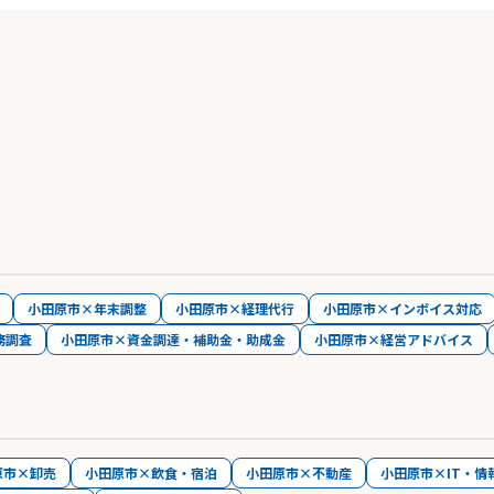
小田原市×年末調整
小田原市×経理代行
小田原市×インボイス対応
務調査
小田原市×資金調達・補助金・助成金
小田原市×経営アドバイス
原市×卸売
小田原市×飲食・宿泊
小田原市×不動産
小田原市×IT・情