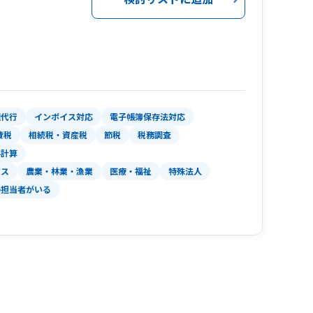
理代行
インボイス対応
電子帳簿保存法対応
費税
相続税・資産税
節税
税務調査
与計算
ビス
農業・林業・漁業
医療・福祉
特殊法人
の担当者がいる