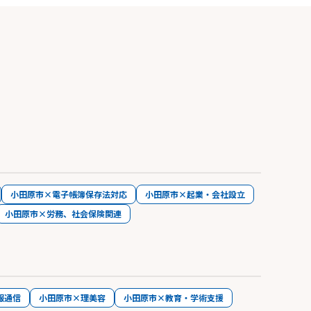
小田原市×電子帳簿保存法対応
小田原市×起業・会社設立
小田原市×労務、社会保険関連
報通信
小田原市×理美容
小田原市×教育・学術支援