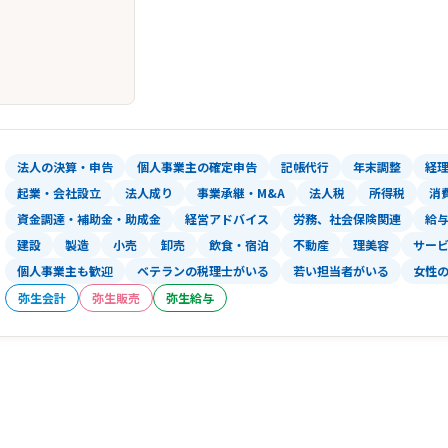
法人の決算・申告
個人事業主の確定申告
記帳代行
年末調整
経
起業・会社設立
法人成り
事業承継・M&A
法人税
所得税
消
資金調達・補助金・助成金
経営アドバイス
労務、社会保険関連
給
建設
製造
小売
卸売
飲食・宿泊
不動産
理美容
サー
個人事業主も歓迎
ベテランの税理士がいる
若い担当者がいる
女性
弥生会計
弥生販売
弥生給与