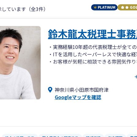
示しています（全3件）
鈴木龍太税理士事務
・実務経験10年超の代表税理士が全て
・ITを活用したペーパーレスで快適な経
・お客様が気軽に相談できる雰囲気作り
小田原市で活動している小さな会社とフ
税務相談や申告書の作成はもちろんのこ
神奈川県小田原市国府津
り、顧問先のお客様と一緒にペーパーレ
Googleマップを確認
当事務所は担当者によりサービスの質が
10年超の代表税理士が直接担当いたしま
ノーライセンスのスタッフや経験の浅い
んので、ご安心ください。