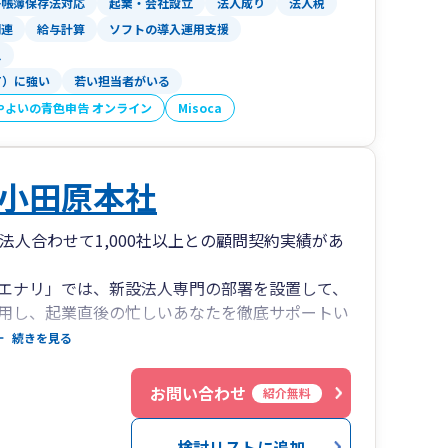
子帳簿保存法対応
起業・会社設立
法人成り
法人税
表等を詳しく記載しておりますので、是非ご覧く
関連
給与計算
ソフトの導入運用支援
ス
T）に強い
若い担当者がいる
やよいの青色申告 オンライン
Misoca
小田原本社
法人合わせて1,000社以上との顧問契約実績があ
エナリ」では、新設法人専門の部署を設置して、
用し、起業直後の忙しいあなたを徹底サポートい
続きを見る
務所の顧問先様には、日本政策金融公庫、地域金
３
お問い合わせ
紹介無料
成、事業計画書の作成もサポートいたします。
検討リストに追加