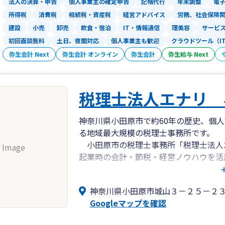
法人の決算・申告
個人事業主の確定申告
記帳代行
年末調整
電
私のホームページに事務所の特徴や料金
所得税
消費税
相続税・資産税
経営アドバイス
労務、社会保険
ださい。
建設
小売
卸売
飲食・宿泊
IT・情報通信
理美容
サービ
初回面談無料
土日、夜間対応
個人事業主も歓迎
クラウドツール（I
弥生会計 Next
弥生会計 オンライン
弥生会計
弥生給与 Next
税理士法人エナリ 
神奈川県小田原市で約60年の歴史、個人
る地域最大規模の税理士事務所です。
小田原市の税理士事務所「税理士法人
 Image
起業時の会計・節税・経営ノウハウを活
たします。
創業融資もお任せください！当会計事
神奈川県小田原市城山３－２５－２
融機関をご紹介。
Googleマップを確認
さらに、融資手続きに必要な書類の作