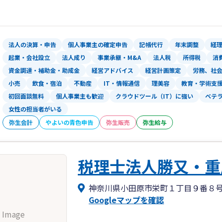
法人の決算・申告
個人事業主の確定申告
記帳代行
年末調整
経
起業・会社設立
法人成り
事業承継・M&A
法人税
所得税
消
資金調達・補助金・助成金
経営アドバイス
経営計画策定
労務、社
小売
飲食・宿泊
不動産
IT・情報通信
理美容
教育・学術支
初回面談無料
個人事業主も歓迎
クラウドツール（IT）に強い
ベテ
女性の担当者がいる
弥生会計
やよいの青色申告
弥生販売
弥生給与
税理士法人勝又・重
神奈川県小田原市栄町１丁目９番８
Googleマップを確認
 Image