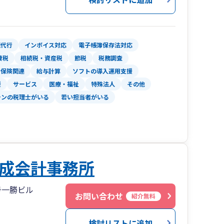
理代行
インボイス対応
電子帳簿保存法対応
費税
相続税・資産税
節税
税務調査
会保険関連
給与計算
ソフトの導入運用支援
援
サービス
医療・福祉
特殊法人
その他
ランの税理士がいる
若い担当者がいる
成会計事務所
号一勝ビル
お問い合わせ
紹介無料
検討リストに追加