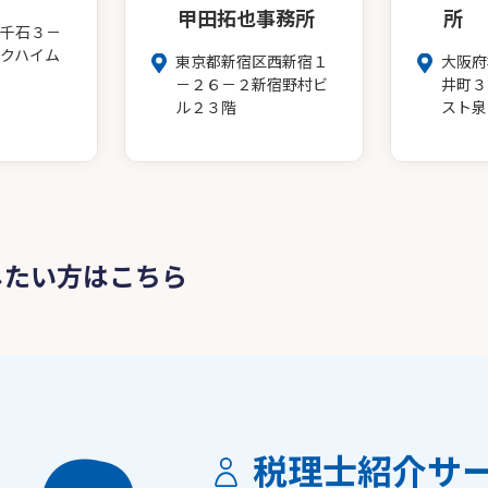
甲田拓也事務所
所
千石３－
クハイム
東京都新宿区西新宿１
大阪府
－２６－２新宿野村ビ
井町３
ル２３階
スト泉
したい方はこちら
税理士紹介サ