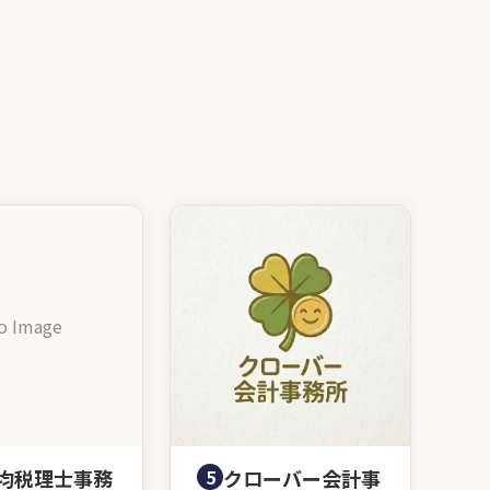
o Image
均税理士事務
5
クローバー会計事