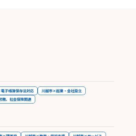
×電子帳簿保存法対応
川越市×起業・会社設立
労務、社会保険関連
市×理美容
川越市×教育・学術支援
川越市×サービス