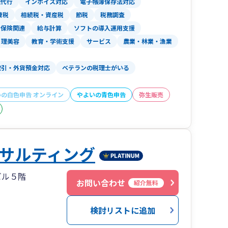
理代行
インボイス対応
電子帳簿保存法対応
費税
相続税・資産税
節税
税務調査
会保険関連
給与計算
ソフトの導入運用支援
理美容
教育・学術支援
サービス
農業・林業・漁業
取引・外貨預金対応
ベテランの税理士がいる
いの白色申告 オンライン
やよいの青色申告
弥生販売
サルティング
ビル５階
お問い合わせ
紹介無料
検討リストに追加