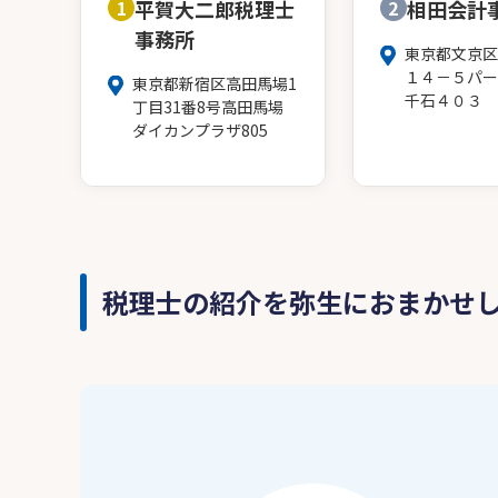
1
平賀大二郎税理士
2
相田会計
事務所
東京都文京区
１４－５パー
東京都新宿区高田馬場1
千石４０３
丁目31番8号高田馬場
ダイカンプラザ805
税理士の紹介を弥生におまかせ