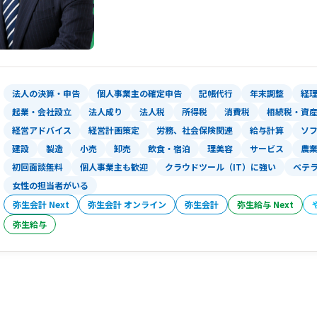
法人の決算・申告
個人事業主の確定申告
記帳代行
年末調整
経
起業・会社設立
法人成り
法人税
所得税
消費税
相続税・資
経営アドバイス
経営計画策定
労務、社会保険関連
給与計算
ソ
建設
製造
小売
卸売
飲食・宿泊
理美容
サービス
農
初回面談無料
個人事業主も歓迎
クラウドツール（IT）に強い
ベテ
女性の担当者がいる
弥生会計 Next
弥生会計 オンライン
弥生会計
弥生給与 Next
弥生給与