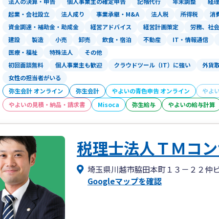
法人の決算・申告
個人事業主の確定申告
記帳代行
年末調整
経
起業・会社設立
法人成り
事業承継・M&A
法人税
所得税
消
資金調達・補助金・助成金
経営アドバイス
経営計画策定
労務、社
建設
製造
小売
卸売
飲食・宿泊
不動産
IT・情報通信
医療・福祉
特殊法人
その他
初回面談無料
個人事業主も歓迎
クラウドツール（IT）に強い
外貨
女性の担当者がいる
弥生会計 オンライン
弥生会計
やよいの青色申告 オンライン
やよ
やよいの見積・納品・請求書
Misoca
弥生給与
やよいの給与計算
税理士法人ＴＭコン
埼玉県川越市脇田本町１３－２２仲
Googleマップを確認