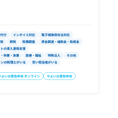
理代行
インボイス対応
電子帳簿保存法対応
産税
節税
税務調査
資金調達・補助金・助成金
フトの導入運用支援
業・林業・漁業
医療・福祉
特殊法人
その他
ランの税理士がいる
若い担当者がいる
やよいの青色申告 オンライン
やよいの青色申告