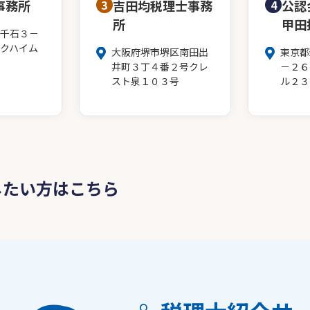
事務所
3
吉田均税理士事務
4
公認
所
甲田
千石３－
クハイム
大阪府堺市堺区南田出
東京都
井町３丁４番２号クレ
－２６
スト泉１０３号
ル２３
したい方はこちら