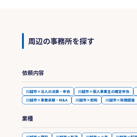
周辺の事務所を探す
依頼内容
川越市×法人の決算・申告
川越市×個人事業主の確定申告
川越市×事業承継・M&A
川越市×節税
川越市×税務調査
業種
川越市×建設
川越市×製造
川越市×小売
川越市×卸