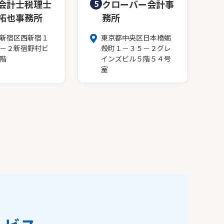
会計士税理士
5
クローバー会計事
拓也事務所
務所
新宿区西新宿１
東京都中央区日本橋蛎
－２新宿野村ビ
殻町１－３５－２グレ
階
インズビル５階５４号
室