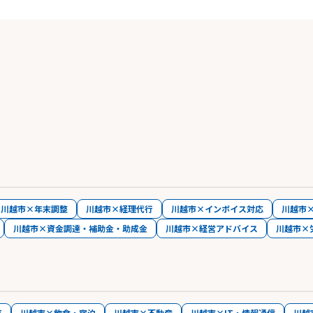
川越市×年末調整
川越市×経理代行
川越市×インボイス対応
川越市
川越市×資金調達・補助金・助成金
川越市×経営アドバイス
川越市×
売
川越市×飲食・宿泊
川越市×不動産
川越市×IT・情報通信
川越