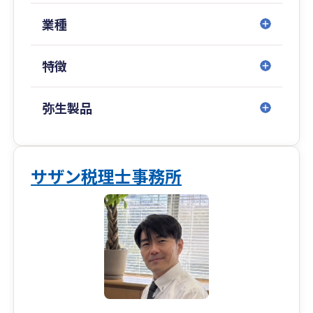
べき事業を成長させるための活動に専念できなく
なっていませんか？
業種
当事務所が、その「悩み」と「時間」のすべてを
引き受けます。
特徴
-----------------------------------------------------------
-----------------------------
弥生製品
当事務所は税理士本人が直接対応することで、貴
社のビジネスを深く理解し、タイムリーなアドバ
イスを提供。資金繰りの改善から節税対策まで、
サザン税理士事務所
あらゆる課題をともに乗り越え、経営者が安心し
て事業に集中できる体制を整えます。
また、当事務所ではお客様とのつながりを大切に
し以下の3つのポイントを重視しています。
【1】親身で迅速な対応
いただいた質問等への回答については翌営業日
までに回答します。