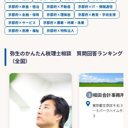
京都府×飲食・宿泊
京都府×不動産
京都府×IT・情報通信
京都府×金融・保険
京都府×理美容
京都府×教育・学術支援
京都府×サービス
京都府×農業・林業・漁業
京都府×医療・福祉
京都府×特殊法人
弥生のかんたん税理士相談 質問回答ランキング
（全国）
相田会計事務所
2
東京都文京区千石３－
－５パークハイム千石
３