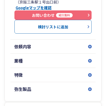
（京阪三条駅１号出口前）
お客様やご家族の事業、人生設計、お金の問題な
Googleマップを確認
ど、様々なご相談に対応いたします。
弁護士、司法書士、社労士、弁理士、その他各種
お問い合わせ
紹介無料
士業、専門家との連携もございますので、安心し
てお任せください。
検討リストに追加
鴨川沿い、三条京阪駅１番出口すぐ、バスターミ
ナルやタクシー乗り場の目の前の便利な立地で
す。
依頼内容
阪急河原町駅からも徒歩５分程度、訪問対応も可
能ですのでご相談ください。
ぜひご相談をお待ちしております。
業種
特徴
弥生製品