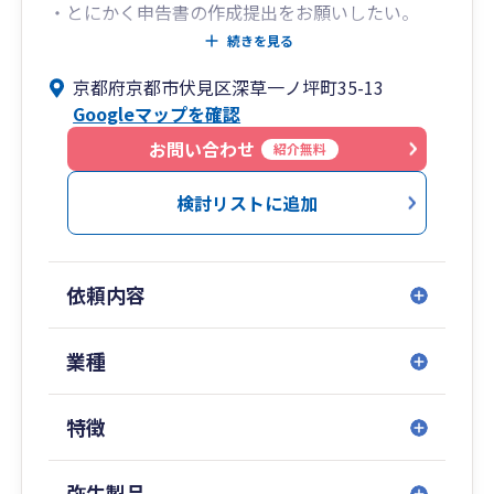
・とにかく申告書の作成提出をお願いしたい。
・時間をとって対面で話すよりもライン等で気軽
続きを見る
に相談したい。
京都府京都市伏見区深草一ノ坪町35-13
・税理士費用はできるだけ抑えたい。
Googleマップを確認
当社は毎月の顧問料を一切頂いておりません。年
お問い合わせ
紹介無料
に一回、申告の際に料金を請求しています。
その代わり、毎月の訪問はしていません。
検討リストに追加
訪問はしませんが、普段の相談はいつでもライン
等で受け付けております。
申告前もデータのやり取りで申告書作成までする
依頼内容
ことが可能です。
一度会わないと不安な方は、ご連絡のうえ、当社
までお越しください。
業種
詳しくご説明させて頂きます。
また税務調査のきっちりと対応させて頂きますの
特徴
でご安心ください。
京都やその周辺の方のほか、全国どこからでも対
応可能です。
弥生製品