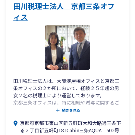
田川税理士法人 京都三条オフ
ィス
田川税理士法人は、大阪淀屋橋オフィスと京都三
条オフィスの２か所において、経験２５年超の男
女２名の税理士により運営しております。
京都三条オフィスは、特に相続や贈与に関するご
相談や申告、個人事業や不動産オーナー、中小企
続きを見る
業経営者のお客様の税務会計、個人ファイナンシ
京都府京都市東山区新五軒町大和大路通三条下
ャルプランニング業務等を中心業務としておりま
る２丁目新五軒町181Cabin三条AQUA 502号
す。