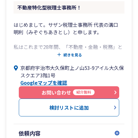
【2】わかりやすい説明
不動産特化型税理士事務所！
専門用語をできるだけ使わずに、わかりやすい
言葉で説明を行います。
はじめまして。サザン税理士事務所 代表の溝口
【3】話しやすい雰囲気
明利（みぞぐちあきとし）と申します。
プレッシャーを感じることなく安心してお話い
ただける雰囲気を大切にします。
私はこれまで28年間、「不動産・金融・税務」と
いう3つの現場を歩んでまいりました。不動産会
続きを見る
自社での経理処理は難しいという場合は、記帳代
社ではチラシ配布を皮切りに、賃貸仲介、管理、
行にも対応しております。
京都府宇治市大久保町上ノ山53-9アイル大久保
売買、土地活用、デベロップメントへと領域を広
また自社で経理処理をしている場合でも
スクエア3階1号
げながら12年間を過ごし、今振り返れば冷や汗が
弥生関連のソフトの使い方や活用法についてもご
Googleマップを確認
出るような失敗も少なくありませんでした。その
相談いただけます。
トラブル対応や交渉の修羅場もすべて糧としなが
お問い合わせ
紹介無料
ら、最終的には企画開発部長代理兼子会社役員と
ITを活用した中小企業の経理効率化などの支援も
してマネジメントの視点も養いました。
検討リストに追加
行っていますので、クラウド会計の導入サポート
にも対応しています。
その後、生命保険会社を経て37歳で税理士業界へ
転身。個人事業主から売上200億規模の法人まで
依頼内容
幅広く手掛け、税務会計、相続、合併分割、税務