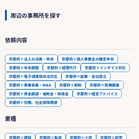
周辺の事務所を探す
依頼内容
京都府×法人の決算・申告
京都府×個人事業主の確定申告
京都府×年末調整
京都府×経理代行
京都府×インボイス対応
京都府×電子帳簿保存法対応
京都府×起業・会社設立
京都府×事業承継・M&A
京都府×節税
京都府×税務調査
京都府×資金調達・補助金・助成金
京都府×経営アドバイス
京都府×労務、社会保険関連
業種
京都府×建設
京都府×製造
京都府×小売
京都府×卸売