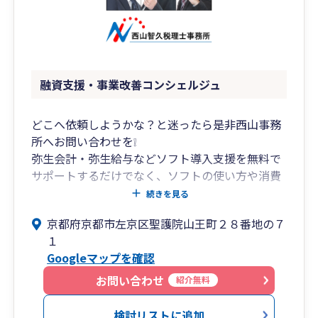
融資支援・事業改善コンシェルジュ
どこへ依頼しようかな？と迷ったら是非西山事務
所へお問い合わせを❕
弥生会計・弥生給与などソフト導入支援を無料で
サポートするだけでなく、ソフトの使い方や消費
税の入力方法なども、わかりやすく丁寧にご説明
続きを見る
させていただきます。
京都府京都市左京区聖護院山王町２８番地の７
１
当事務所のモットーは、「お客様へ誠心誠意対応
Googleマップを確認
する」「敬意を払う」「嘘をつかない」「元気に
挨拶する」「わかりやすい説明をする」など、税
お問い合わせ
紹介無料
や会計の知識も重要ですが、人と接する上で基本
的な心構えをとても大切にしています。
検討リストに追加