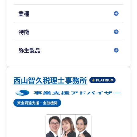
調査など多岐にわたる実務を経験してきました。
大手税理士法人ではブロック長として、M＆Aによ
業種
る税理士事務所の統合や、大阪・京都・三重・福
岡・沖縄など広域マネジメントにも携わりまし
特徴
た。
現在は税理士事務所を営む傍ら、自身も不動産オ
弥生製品
ーナーとして賃貸経営に取り組んでおります。
「不動産事業者」「不動産オーナー」「税理士」
「マネジメント」。この4つの視点をもつ専門家
はそう多くはありません。不動産事業に携わる皆
西山智久税理士事務所
様の「伴走者」として、共に悩み、共に考え、全
力を尽くしてサポートしてまいります。