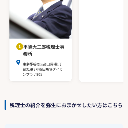
平賀大二郎税理士事
1
務所
東京都新宿区高田馬場1丁
目31番8号高田馬場ダイカ
ンプラザ805
税理士の紹介を弥生におまかせしたい方はこちら