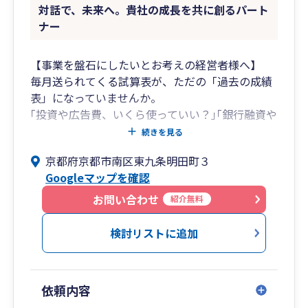
対話で、未来へ。貴社の成長を共に創るパート
ナー
【事業を盤石にしたいとお考えの経営者様へ】
毎月送られてくる試算表が、ただの「過去の成績
表」になっていませんか。
｢投資や広告費、いくら使っていい？｣｢銀行融資や
経営者保証、どうすべき？｣といった
続きを見る
経営者が本当に悩む問題に対して、次の打ち手を
京都府京都市南区東九条明田町３
共に考えてくれるパートナーはいますか？
Googleマップを確認
当事務所は、経営者の判断を数字でサポートしま
す。
お問い合わせ
紹介無料
【事務作業に追われる経営者様へ】
検討リストに追加
「経理や税金のことはよく分からない」「質問し
ても、税理士からなかなか返事がない」
そんな漠然とした不安やストレスにより、経営者
依頼内容
であるあなたの貴重な時間が奪われ、本来集中す