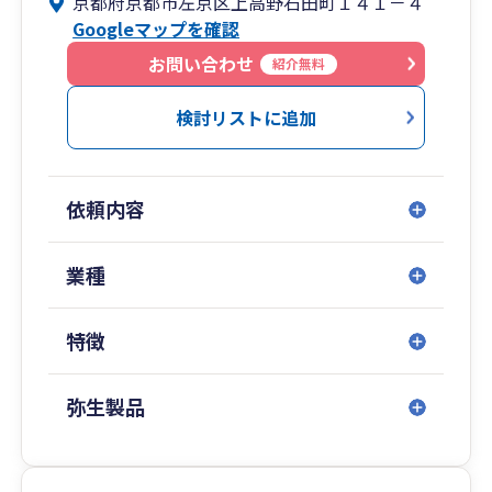
京都府京都市左京区上高野石田町１４１－４
・税理士費用はできるだけ抑えたい。
Googleマップを確認
当社は毎月の顧問料を一切頂いておりません。年
お問い合わせ
紹介無料
に一回、申告の際に料金を請求しています。
その代わり、毎月の訪問はしていません。
検討リストに追加
訪問はしませんが、普段の相談はいつでもライン
等で受け付けております。
申告前もデータのやり取りで申告書作成までする
依頼内容
ことが可能です。
一度会わないと不安な方は、ご連絡のうえ、当社
までお越しください。
業種
詳しくご説明させて頂きます。
また税務調査のきっちりと対応させて頂きますの
特徴
でご安心ください。
京都やその周辺の方のほか、全国どこからでも対
応可能です。
弥生製品
ご連絡お待ちしております。