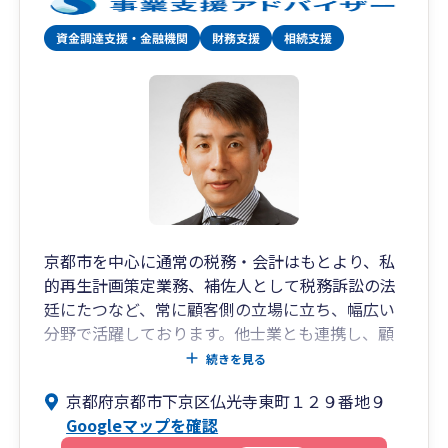
京都市を中心に通常の税務・会計はもとより、私
的再生計画策定業務、補佐人として税務訴訟の法
廷にたつなど、常に顧客側の立場に立ち、幅広い
分野で活躍しております。他士業とも連携し、顧
客側の立場に立った幅広い相談が可能です。
続きを見る
京都府京都市下京区仏光寺東町１２９番地９
Googleマップを確認