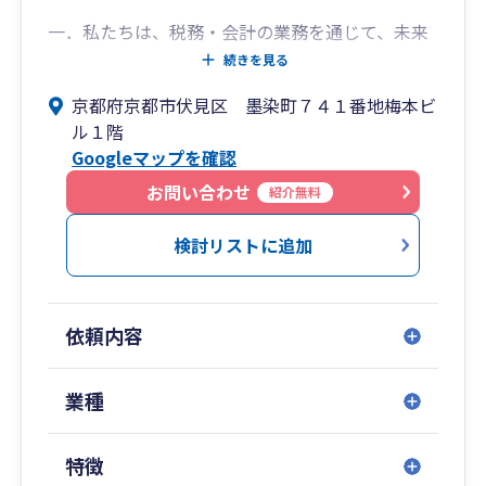
一．私たちは、税務・会計の業務を通じて、未来
につながる、笑顔あふれる社会を創造します。
続きを見る
一．私たちは、スタッフ全員が元気に、そして笑
京都府京都市伏見区 墨染町７４１番地梅本ビ
顔で働ける職場環境を目指します。
ル１階
Googleマップを確認
お問い合わせ
紹介無料
検討リストに追加
依頼内容
業種
特徴