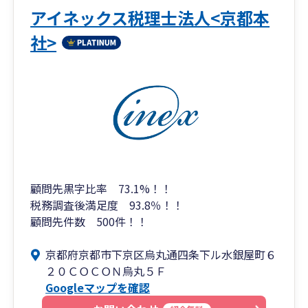
アイネックス税理士法人<京都本
社>
顧問先黒字比率 73.1%！！
税務調査後満足度 93.8％！！
顧問先件数 500件！！
京都府京都市下京区烏丸通四条下ル水銀屋町６
２０ＣＯＣＯＮ烏丸５Ｆ
Googleマップを確認