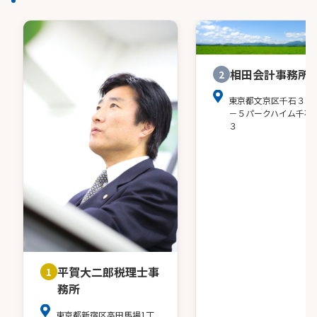
相田会計事務所
2
東京都文京区千石３－
－５パークハイム千石
３
平賀大二郎税理士事
1
務所
東京都新宿区高田馬場1丁