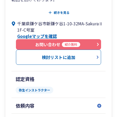
✅これまで自分で確定申告などをしてきたが、そ
続きを見る
ろそろ税理士にお願いしたい
千葉県鎌ケ谷市新鎌ケ谷1-10-32MA-SakuraⅡ
✅相続について、どこから手をつけたら良い？
1F-C号室
✅売り上げが上がってきたけれど、何か気を付け
Googleマップを確認
るべきことはある？
など、明確な目的に関することはもちろん、小さ
お問い合わせ
紹介無料
な心配事もお気軽にご相談ください。
検討リストに追加
現在の日本では、1年間で約15万の新しい法人
と、それ以上の数の個人事業主が誕生していま
す。
認定資格
しかし、その中で創業後3年以内に約30～60％が
廃業するとも言われています。
弥生インストラクター
税理士に依頼すれば報酬がかかりますが、
依頼内容
それは「本業に専念するための時間と労力を買っ
た」と捉えて自分の土俵で勝負に専念していただ