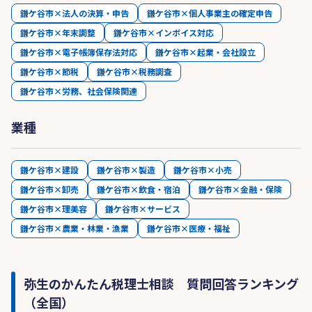
鎌ケ谷市×法人の決算・申告
鎌ケ谷市×個人事業主の確定申告
鎌ケ谷市×年末調整
鎌ケ谷市×インボイス対応
鎌ケ谷市×電子帳簿保存法対応
鎌ケ谷市×起業・会社設立
鎌ケ谷市×節税
鎌ケ谷市×税務調査
鎌ケ谷市×労務、社会保険関連
業種
鎌ケ谷市×建設
鎌ケ谷市×製造
鎌ケ谷市×小売
鎌ケ谷市×卸売
鎌ケ谷市×飲食・宿泊
鎌ケ谷市×金融・保険
鎌ケ谷市×理美容
鎌ケ谷市×サービス
鎌ケ谷市×農業・林業・漁業
鎌ケ谷市×医療・福祉
弥生のかんたん税理士相談 質問回答ランキング
（全国）