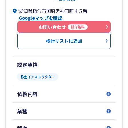
所です。
愛知県稲沢市国府宮神田町４５番
毎月、会計のプロが訪問し、積極的な姿勢で経営
Googleマップを確認
改善・節税をお手伝いします。
「ワンストップサービスによるフルサポート」を
お問い合わせ
紹介無料
キャッチフレーズにし、法人関連業務、個人関連
業務とも守備範囲の広さがセールスポイントで
検討リストに追加
す。グループの行政書士事務所と社会保険労務士
事務所が税務会計に限らず、建設業や産廃収集運
搬等の免許・許可関連申請や社会保険・労働保険
認定資格
手続・助成金なども行っております。
長期にわたる事業経営に基づいた経理･税務指
弥生インストラクター
導を行い、所得税、法人税、消費税、相続税や贈
与税等、総合的な視点から税金を考え、各人のラ
依頼内容
イフスタイルに応じて提案させて頂いておりま
す。
また、当事務所は創業以来、数多くの相続案件を
業種
取り扱ってきました。現在も年間２０件以上の申
告実績があります。特に、二次相続を意識した遺