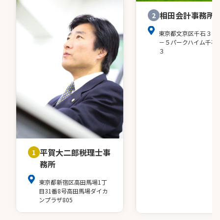
相田会計事務所
2
東京都文京区千石３－
－５パークハイム千石
３
平賀大二郎税理士事
1
務所
東京都新宿区高田馬場1丁
目31番8号高田馬場ダイカ
ンプラザ805