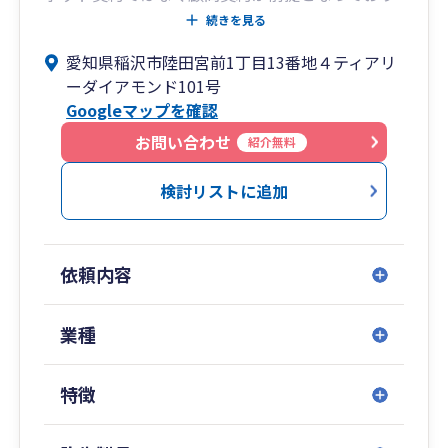
ます。
続きを見る
法人の決算、税務申告、資金繰り、事業承継をと
愛知県稲沢市陸田宮前1丁目13番地４ティアリ
もなう生前対策、贈与税、相続税申告を多くお手
ーダイアモンド101号
伝いしております。
Googleマップを確認
お問い合わせ
紹介無料
検討リストに追加
依頼内容
業種
特徴