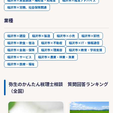
稲沢市×資金調達・補助金・助成金
稲沢市×経営アドバイス
稲沢市×労務、社会保険関連
業種
稲沢市×建設
稲沢市×製造
稲沢市×小売
稲沢市×卸売
稲沢市×飲食・宿泊
稲沢市×不動産
稲沢市×IT・情報通信
稲沢市×金融・保険
稲沢市×理美容
稲沢市×教育・学術支援
稲沢市×サービス
稲沢市×農業・林業・漁業
稲沢市×医療・福祉
弥生のかんたん税理士相談 質問回答ランキング
（全国）