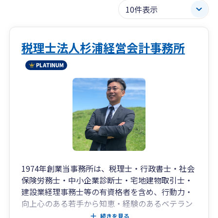
税理士法人杉浦経営会計事務所
1974年創業当事務所は、税理士・行政書士・社会
保険労務士・中小企業診断士・宅地建物取引士・
建設業経理事務士等の有資格者を含め、行動力・
向上心のある若手から知恵・経験のあるベテラン
の職員まで３０数名おり、明るく活気のある事務
続きを見る