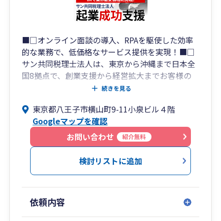
■□オンライン面談の導入、RPAを駆使した効率
的な業務で、低価格なサービス提供を実現！■□
サン共同税理士法人は、東京から沖縄まで日本全
国8拠点で、創業支援から経営拡大までお客様の
あらゆるニーズに対応した幅広いサービスを提供
続きを見る
する総合会計事務所です。
東京都八王子市横山町9-11小泉ビル４階
税務申告、記帳代行のみならず社会保険労務士・
Googleマップを確認
行政書士・司法書士と連携し、創業時の資金調達
支援から、節税財務支援、経理代行、そして経営
お問い合わせ
紹介無料
拡大、IPO支援までワンストップサービスを提供
しています。
検討リストに追加
【サン共同税理士法人 拠点一覧】
・青山オフィス： 東京都港区南青山1-1-1 新青
依頼内容
山ビル東館15階
・板橋オフィス： 東京都板橋区氷川町26-5 栄ビ