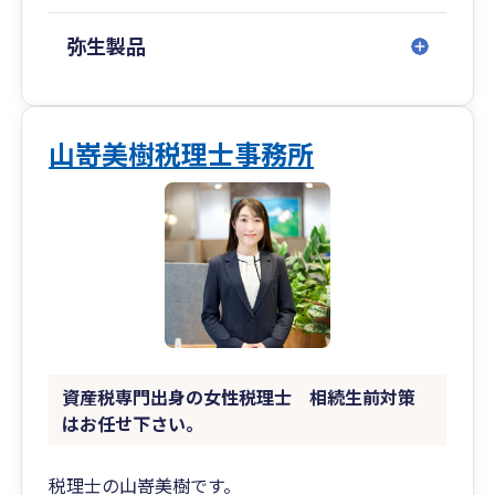
らず継続いたしますので、遠方のお客様にも今ま
で通りサポートさせていただきます。
弥生製品
◆簿記の資格や経理の経験がなくても入力が簡単
に！
山嵜美樹税理士事務所
その会社に合った“会計マニュアル”を、弥生会
計インストラクターである税理士が作成いたしま
す。
⇒「経理が楽になった！」「無駄な作業が減っ
た！！」と大好評です。
◆決算書が読めなくても、お金のブロックパズル
資産税専門出身の女性税理士 相続生前対策
を用いて“見える化”！
はお任せ下さい。
経営に必要なお金の流れを理解することができ
ます。
税理士の山嵜美樹です。