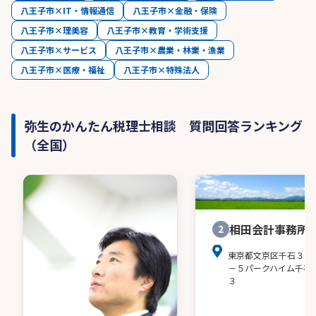
八王子市×IT・情報通信
八王子市×金融・保険
八王子市×理美容
八王子市×教育・学術支援
八王子市×サービス
八王子市×農業・林業・漁業
八王子市×医療・福祉
八王子市×特殊法人
弥生のかんたん税理士相談 質問回答ランキング
（全国）
相田会計事務所
2
東京都文京区千石３－
－５パークハイム千石
３