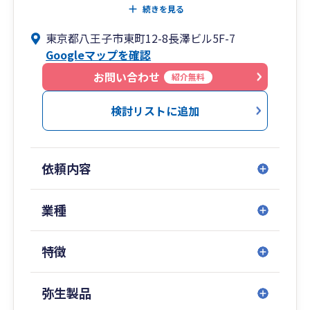
営に関するご相談をいたします。もちろん当事務
続きを見る
所へお越しいただくことも、ZOOMなどの非対面
東京都八王子市東町12-8長澤ビル5F-7
でのやり取りも可能です。
Googleマップを確認
お客様が抱えている悩みや問題等をお気軽にお話
お問い合わせ
紹介無料
しください。税務・会計の面からアドバイスやサ
ポートをさせて頂きます。
検討リストに追加
依頼内容
業種
特徴
弥生製品