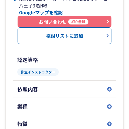
八王子3階№8
✅ 利益が出ているのに、お金が残らないのはな
Googleマップを確認
ぜ?
✅ 経営課題を解決していきたい
お問い合わせ
紹介無料
✅ 事業の土台をしっかり固めていきたい
事業規模の拡大を目指すかどうかに関わらず、事
検討リストに追加
業を大切にされている方を、私は全力でサポート
します！
認定資格
◆2025年11月に事務所を移転しました！
弥生インストラクター
このたび、レンタルオフィスから独立した専用
事務所へと移転いたしました。
依頼内容
来客スペースもしっかりとご用意いたしました
ので、ゆっくりとくつろぎながらご相談いただけ
る環境を整えております。相続税のご相談や、
業種
日々の会計・税務のお悩みなど、どのようなこと
でもお気軽にお話しください。
特徴
もちろん、オンラインでのサービス提供も変わ