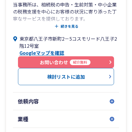
⇒【経営支援クラウドbixid】を使ったり、税理
当事務所は、相続税の申告・生前対策・中小企業
士独自の目線で資料を作成して、経営をサポート
の税務支援を中心にお客様の状況に寄り添った丁
していきます！
寧なサービスを提供しております。
続きを見る
事務所は八王子にありますが、23区内や近隣に貸
東京都八王子市新町2－5コスモリード八王子2
◆社長や経理スタッフのお困りごとを伺い、経理
会議室を提携しております。
階12号室
を効率化するお手伝いをします。
また、オンラインによるZOOM面談やデータのや
Googleマップを確認
りとりなどで柔軟に対応させて頂きます。
⇒「どんな質問でも相談しやすいため、経理ス
豊富な経験と専門知識を活かし、お客様のご期待
お問い合わせ
紹介無料
タッフが安心して働いてくれるので、経理が定着
にお応えできるよう努めてまいります。
して良かった。」「残業が減った。」などお喜び
迅速かつ丁寧な対応で、信頼のおけるパートナー
検討リストに追加
の声をいただいております。
としてお客様のビジネス成長をサポートしますの
で、些細なことでもお気軽にご相談ください。
依頼内容
心より、ご連絡をお待ちしております。
業種