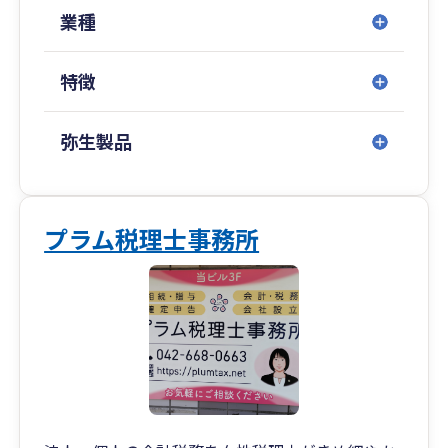
ル1Ｆ
業種
・北千住オフィス： 東京都足立区千住1-4-1 東
京芸術センター10階
特徴
・八王子オフィス： 東京都八王子市横山町9-11
小泉ビル４階
・横浜オフィス： 神奈川県横浜市西区みなとみら
弥生製品
い3-6-1 みなとみらいセンタービル19階
・沖縄オフィス： 沖縄県宜野湾市宇地泊1-7-20
レキオススクエア 2-D
プラム税理士事務所