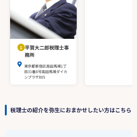
平賀大二郎税理士事
1
務所
東京都新宿区高田馬場1丁
目31番8号高田馬場ダイカ
ンプラザ805
税理士の紹介を弥生におまかせしたい方はこちら