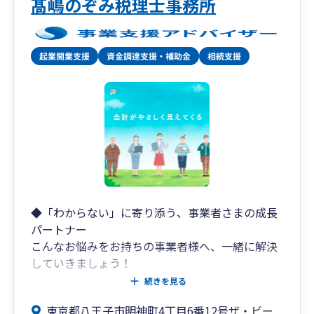
髙嶋のぞみ税理士事務所
◆「わからない」に寄り添う、事業者さまの成長
パートナー
こんなお悩みをお持ちの事業者様へ、一緒に解決
していきましょう！
✅ 経理を効率化したい、記帳を自社でできる体制
続きを見る
をつくりたい
東京都八王子市明神町4丁目6番12号ザ・ビー
✅ 決算書の数字から経営状況を理解したい