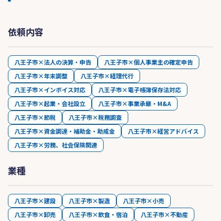
依頼内容
八王子市×法人の決算・申告
八王子市×個人事業主の確定申告
八王子市×年末調整
八王子市×経理代行
八王子市×インボイス対応
八王子市×電子帳簿保存法対応
八王子市×起業・会社設立
八王子市×事業承継・M&A
八王子市×節税
八王子市×税務調査
八王子市×資金調達・補助金・助成金
八王子市×経営アドバイス
八王子市×労務、社会保険関連
業種
八王子市×建設
八王子市×製造
八王子市×小売
八王子市×卸売
八王子市×飲食・宿泊
八王子市×不動産