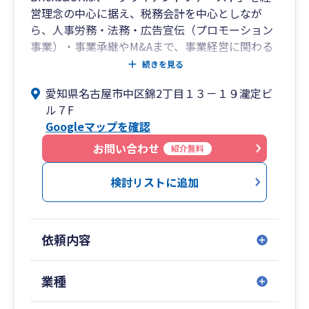
営理念の中心に据え、税務会計を中心としなが
ら、人事労務・法務・広告宣伝（プロモーション
事業）・事業承継やM&Aまで、事業経営に関わる
あらゆる課題をワンストップでサポートする総合
続きを見る
事務所です。
愛知県名古屋市中区錦2丁目１３－１９瀧定ビ
税理士・社会保険労務士・司法書士・システムエ
ル７F
ンジニア等の専門家が集うプロフェッショナル・
Googleマップを確認
ファームとして、単なる会計・税務の代行業務に
とどまらず、そこから見えてくる経営課題を抽出
お問い合わせ
紹介無料
し、解決策をご提案しています。
スタッフの平均年齢は35歳。マーケティング理論
検討リストに追加
に基づいた論理的な経営アドバイスと、フットワ
ークの軽さに定評があり、特に飲食店経営の分野
では500店舗以上の支援実績があります。
依頼内容
名古屋を拠点に東京・沖縄・四日市・大阪、そし
てタイ（バンコク）にも拠点を構え、全国のお客
様および海外進出企業様までサポートいたしま
業種
す。