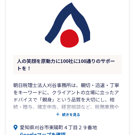
人の笑顔を原動力に100社に100通りのサポー
トを！
朝日税理士法人刈谷事務所は、親切・迅速・丁寧
をキーワードに、クライアントの立場に立ったア
ドバイスで「親身」という品質を大切にし、相
続・贈与、確定申告、経営相談など、税務業務や
コンサルティング業務を通じて税理士としてクラ
続きを見る
イアントの心に残る仕事が出来るよう心がけてお
愛知県刈谷市東陽町４丁目２９番地
ります。
Googleマップを確認