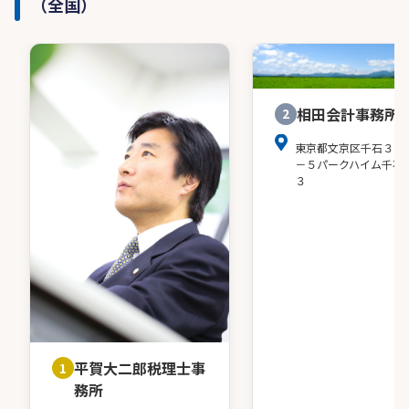
（全国）
相田会計事務所
2
東京都文京区千石３－
－５パークハイム千石
３
平賀大二郎税理士事
1
務所