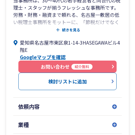
当事務所は、30〜40代の若手経営者と同世代の税
理士・スタッフが揃うフレッシュな事務所です。
労務・財務・融資まで頼れる、名古屋一敷居の低
い税理士事務所をモットーに、「節税だけでなく
経営や将来の法人成りも相談したい」「同世代で
続きを見る
気軽にコミュニケーションを取りたい」という個
愛知県名古屋市東区泉1-14-3HASEGAWAビル4
人事業主・法人様のニーズに全力でお応えしま
階E
す！
Googleマップを確認
社内には社会保険労務士や銀行出身のスタッフが
お問い合わせ
紹介無料
在籍しており、税務会計だけでなく、労務管理、
財務改善、資金調達（融資）までワンストップで
検討リストに追加
支援可能。LINEを活用したスピード感のあるレス
ポンスで、あなたのビジネスの成長を加
速させます。
依頼内容
業種