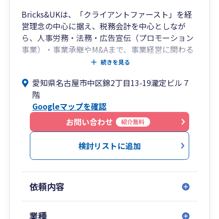
Bricks&UKは、「クライアントファースト」を経
営理念の中心に据え、税務会計を中心としなが
ら、人事労務・法務・広告宣伝（プロモーション
事業）・事業承継やM&Aまで、事業経営に関わる
あらゆる課題をワンストップでサポートする総合
続きを見る
事務所です。
愛知県名古屋市中区錦2丁目13-19瀧定ビル７
税理士・社会保険労務士・司法書士・システムエ
階
ンジニア等の専門家が集うプロフェッショナル・
Googleマップを確認
ファームとして、単なる会計・税務の代行業務に
とどまらず、そこから見えてくる経営課題を抽出
お問い合わせ
紹介無料
し、解決策をご提案しています。
スタッフの平均年齢は35歳。マーケティング理論
検討リストに追加
に基づいた論理的な経営アドバイスと、フットワ
ークの軽さに定評があり、特に飲食店経営の分野
では500店舗以上の支援実績があります。
依頼内容
名古屋を拠点に東京・沖縄・四日市・大阪、そし
てタイ（バンコク）にも拠点を構え、全国のお客
様および海外進出企業様までサポートいたしま
業種