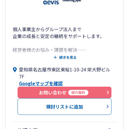
個人事業主からグループ法人まで
企業の成長と安定の継続をサポートします。
経営者様のお悩み・課題を解決―――
独立開業・会社設立支援、法人成りから申告、月
続きを見る
次決算、経営計画・事業計画策定、クラウドコー
愛知県名古屋市東区東桜1-10-24 栄大野ビル
スまで、お客様に適したコースで、税理士が企業
7F
経営を成長と安定継続に導きます。
Googleマップを確認
業務改善のため税理士の変更をご検討の場合もお
お問い合わせ
紹介無料
気軽にご相談ください。
検討リストに追加