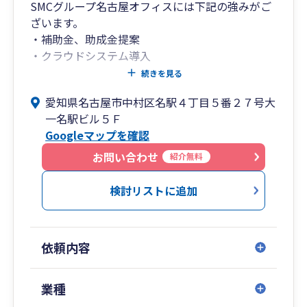
SMCグループ名古屋オフィスには下記の強みがご
ざいます。
・補助金、助成金提案
・クラウドシステム導入
・医業、医療系へのサポート
続きを見る
愛知県名古屋市中村区名駅４丁目５番２７号大
SMCグループは名古屋オフィスを本社としてお
一名駅ビル５Ｆ
り、税理士に加えて中小企業診断士や社会保険労
Googleマップを確認
務士等の士業が常駐しております。
そのため税理士だけでは対応しきれないサービス
お問い合わせ
紹介無料
として、採用に関するアドバイスや、完全成功報
酬1%の創業融資支援、補助金・助成金の迅速な
検討リストに追加
情報提供・提案を実施することで、全方位的なサ
ポートを提供し、お客様の事業成功を全面的に支
援しております。
依頼内容
また名古屋オフィスは医業クライアント230件以
上の実績を持ち、医療業種への対応力と提案力を
持ったスタッフが在籍しています。
業種