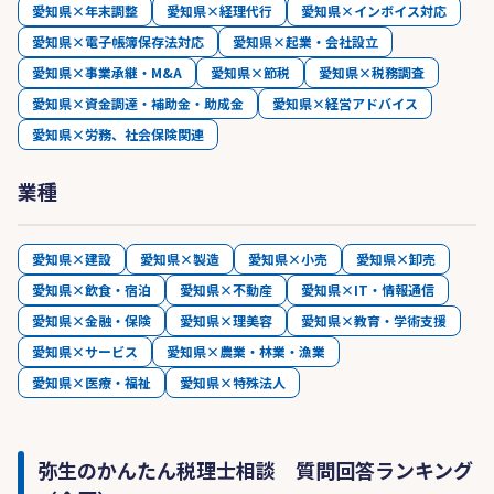
愛知県×年末調整
愛知県×経理代行
愛知県×インボイス対応
愛知県×電子帳簿保存法対応
愛知県×起業・会社設立
愛知県×事業承継・M&A
愛知県×節税
愛知県×税務調査
愛知県×資金調達・補助金・助成金
愛知県×経営アドバイス
愛知県×労務、社会保険関連
業種
愛知県×建設
愛知県×製造
愛知県×小売
愛知県×卸売
愛知県×飲食・宿泊
愛知県×不動産
愛知県×IT・情報通信
愛知県×金融・保険
愛知県×理美容
愛知県×教育・学術支援
愛知県×サービス
愛知県×農業・林業・漁業
愛知県×医療・福祉
愛知県×特殊法人
弥生のかんたん税理士相談 質問回答ランキング