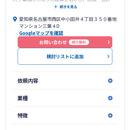
財務報告にいたるまで、幅広く支援させて頂きま
続きを見る
す。
愛知県名古屋市西区中小田井４丁目３５０番地
我々は膨大なデータの中から、お客様のビジネス
マンション三葉４D
を成功に導くためのヒントを抽出し、適時にかつ
Googleマップを確認
適切な方法で提供することで、お客様の更なる発
展に貢献致します。
お問い合わせ
紹介無料
検討リストに追加
依頼内容
業種
特徴