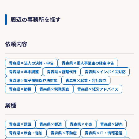
周辺の事務所を探す
依頼内容
青森県×法人の決算・申告
青森県×個人事業主の確定申告
青森県×年末調整
青森県×経理代行
青森県×インボイス対応
青森県×電子帳簿保存法対応
青森県×起業・会社設立
青森県×節税
青森県×税務調査
青森県×経営アドバイス
業種
青森県×建設
青森県×製造
青森県×小売
青森県×卸売
青森県×飲食・宿泊
青森県×不動産
青森県×IT・情報通信