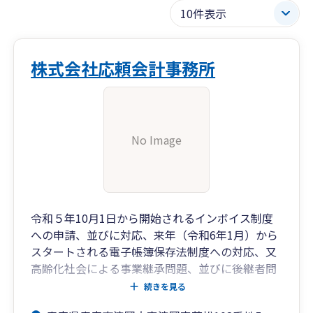
株式会社応頼会計事務所
No Image
令和５年10月1日から開始されるインボイス制度
への申請、並びに対応、来年（令和6年1月）から
スタートされる電子帳簿保存法制度への対応、又
高齢化社会による事業継承問題、並びに後継者問
題、担い手育成 等々抱えられている問題、疑問は
続きを見る
多岐にわたるここと存じます。まずは、ご相談く