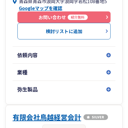
青森県青森市浪岡大字浪岡字若松108番地5
ださいませ。
Googleマップを確認
小さな事務所ではございますが、その分、最新の
知識をアップデートされた優秀なスタッフととも
お問い合わせ
紹介無料
に、小回りの利く展開が可能と考えております。
最新知識と経験豊富な思考過程から、お互いにウ
検討リストに追加
インウインとなる様な、ベストなサービスのご提
供をさせて頂きます。
依頼内容
業種
弥生製品
有限会社鳥越経営会計