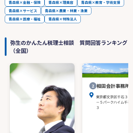
青森県×金融・保険
青森県×理美容
青森県×教育・学術支援
青森県×サービス
青森県×農業・林業・漁業
青森県×医療・福祉
青森県×特殊法人
弥生のかんたん税理士相談 質問回答ランキング
（全国）
相田会計事務所
2
東京都文京区千石３－
－５パークハイム千石
３