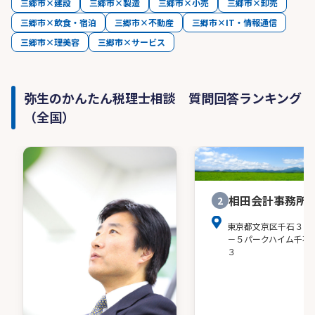
三郷市×建設
三郷市×製造
三郷市×小売
三郷市×卸売
三郷市×飲食・宿泊
三郷市×不動産
三郷市×IT・情報通信
三郷市×理美容
三郷市×サービス
弥生のかんたん税理士相談 質問回答ランキング
（全国）
相田会計事務所
2
東京都文京区千石３－
－５パークハイム千石
３