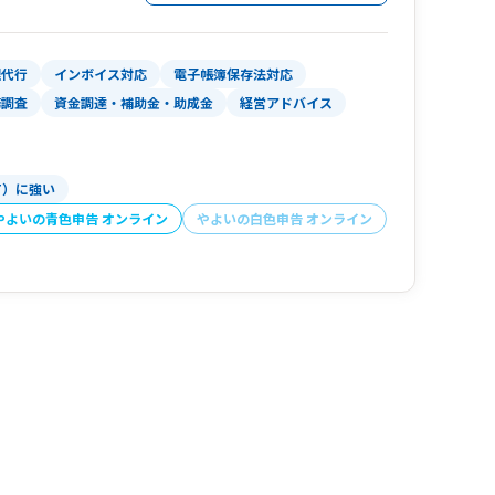
理代行
インボイス対応
電子帳簿保存法対応
務調査
資金調達・補助金・助成金
経営アドバイス
T）に強い
やよいの青色申告 オンライン
やよいの白色申告 オンライン