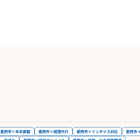
愛西市×年末調整
愛西市×経理代行
愛西市×インボイス対応
愛西市