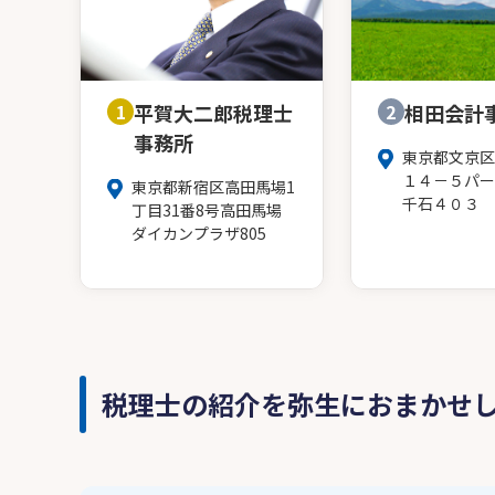
1
平賀大二郎税理士
2
相田会計
事務所
東京都文京区
１４－５パー
東京都新宿区高田馬場1
千石４０３
丁目31番8号高田馬場
ダイカンプラザ805
税理士の紹介を弥生におまかせ