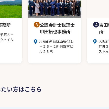
事務所
3
公認会計士税理士
4
吉田
甲田拓也事務所
所
千石３－
クハイム
東京都新宿区西新宿１
大阪府
－２６－２新宿野村ビ
井町３
ル２３階
スト泉
したい方はこちら