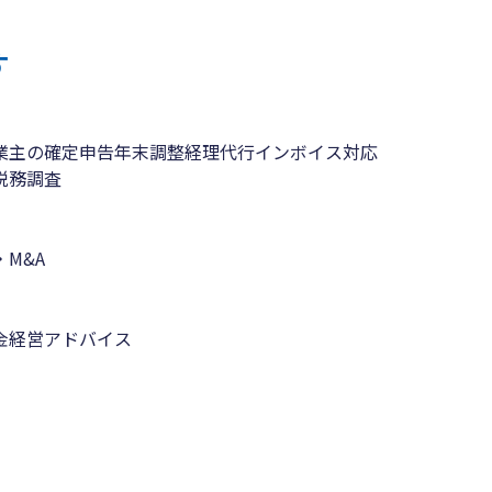
す
業主の確定申告
年末調整
経理代行
インボイス対応
税務調査
M&A
金
経営アドバイス