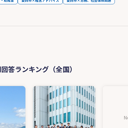
金・助成金
愛西市×経営アドバイス
愛西市×労務、社会保険関連
問回答ランキング（全国）
N