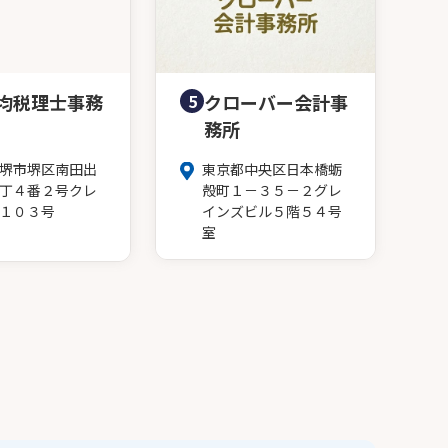
均税理士事務
5
クローバー会計事
務所
堺市堺区南田出
東京都中央区日本橋蛎
丁４番２号クレ
殻町１－３５－２グレ
１０３号
インズビル５階５４号
室