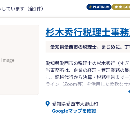
示しています（全1件）
杉木秀行税理士事務
愛知県愛西市の税理士。まじめに、丁
 Image
愛知県愛西市の税理士の杉木秀行（すぎ
当事務所は、企業の経理・管理業務の最
し、記帳代行から決算・税務申告まで一
ライン（Zoom等）を活用した柔軟な
はもちろん、全国の皆さまからのご相談
なる数字の処理にとどまらず、お客様と
愛知県愛西市大野山町
一に考え、まじめに丁寧に、お客様の信
Googleマップを確認
どうぞお気軽にご相談ください。