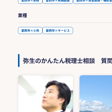
愛西市×節税
愛西市×税務調査
愛西市×資金調達・補助
業種
愛西市×小売
愛西市×サービス
弥生のかんたん税理士相談 質