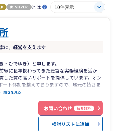
とは
所
寧に。経営を支えます
き・ひでゆき）と申します。
前線に長年携わってきた豊富な実務経験を活か
貫した質の高いサポートを提供しています。オン
サポート体制を整えておりますので、地元の皆さま
にリモートでスピーディーに対応いたします。 単
続きを見る
の誠実なコミュニケーションと固い信頼関係を第
頼に応えることを何より大切にしています。
お問い合わせ
紹介無料
検討リストに追加