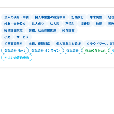
法人の決算・申告
個人事業主の確定申告
記帳代行
年末調整
経
起業・会社設立
法人成り
法人税
所得税
消費税
節税
税
経営計画策定
労務、社会保険関連
給与計算
小売
サービス
初回面談無料
土日、夜間対応
個人事業主も歓迎
クラウドツール（I
弥生会計 Next
弥生会計 オンライン
弥生会計
弥生給与 Next
やよいの青色申告