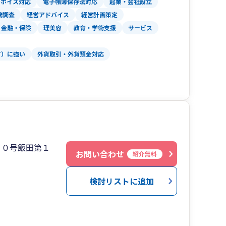
ンボイス対応
電子帳簿保存法対応
起業・会社設立
きました。会計事務所は５年超の経験を有してお
務調査
経営アドバイス
経営計画策定
てきました。業種は製造業、建設業、卸売業、小
金融・保険
理美容
教育・学術支援
サービス
ソフト開発業等幅広く経験してきました。企業規
能です。
T）に強い
外貨取引・外貨預金対応
いたします。
管理の効率化もご提案いたします。
り、決算早期化、経理業務効率化、マニュアル
る。
１０号飯田第１
お問い合わせ
紹介無料
検討リストに追加