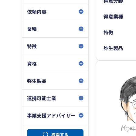
得意分野
依頼内容
得意業種
業種
特徴
特徴
弥生製品
資格
弥生製品
連携可能士業
事業支援アドバイザー
検索する