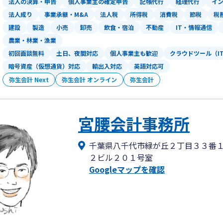
法人の決算・申告
個人事業主の確定申告
記帳代行
経理代行
イ
価管理、資金繰りの経理実務を経験して
法人成り
事業承継・M&A
法人税
所得税
消費税
節税
税
り、法人税等、消費税等をメインに行っ
建設
製造
小売
卸売
飲食・宿泊
不動産
IT・情報通信
売業、飲食業、美容理容業、不動産業、
農業・林業・漁業
模は1000万円から上場企業まで対応可
初回面談無料
土日、夜間対応
個人事業主も歓迎
クラウドツール（I
暗号資産（仮想通貨）対応
輸出入対応
英語対応可
アピールポイント
素早く、丁寧に対応いたします。
弥生会計 Next
弥生会計 オンライン
弥生会計
長期的に事業が拡大できるようにご支援
税金の節税はもちろん、経理事務、経営
大規模法人での経理業務を得意としてお
宮腰会計事務所
化、組織化などの経営実務でも貢献でき
千葉県八千代市緑が丘２丁目３３番
２ビル２０１号室
Googleマップを確認