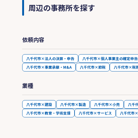
周辺の事務所を探す
依頼内容
八千代市×法人の決算・申告
八千代市×個人事業主の確定申告
八千代市×事業承継・M&A
八千代市×節税
八千代市×税
業種
八千代市×建設
八千代市×製造
八千代市×小売
八千
八千代市×教育・学術支援
八千代市×サービス
八千代市