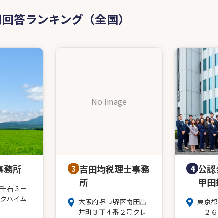
問回答ランキング（全国）
No Image
事務所
3
吉田均税理士事務
4
公認
所
甲田
千石３－
クハイム
大阪府堺市堺区南田出
東京都
井町３丁４番２号クレ
－２６