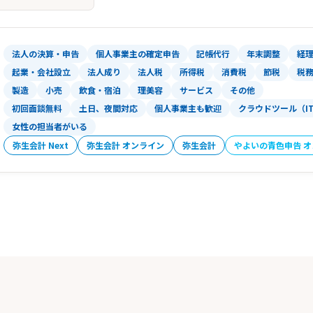
法人の決算・申告
個人事業主の確定申告
記帳代行
年末調整
経
起業・会社設立
法人成り
法人税
所得税
消費税
節税
税
製造
小売
飲食・宿泊
理美容
サービス
その他
初回面談無料
土日、夜間対応
個人事業主も歓迎
クラウドツール（I
女性の担当者がいる
弥生会計 Next
弥生会計 オンライン
弥生会計
やよいの青色申告 