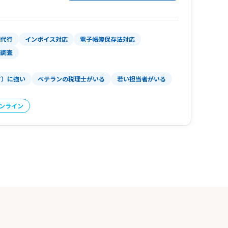
理代行
インボイス対応
電子帳簿保存法対応
務調査
T）に強い
ベテランの税理士がいる
若い担当者がいる
オンライン