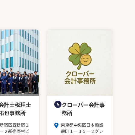
会計士税理士
5
クローバー会計事
拓也事務所
務所
新宿区西新宿１
東京都中央区日本橋蛎
－２新宿野村ビ
殻町１－３５－２グレ