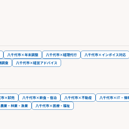
八千代市×年末調整
八千代市×経理代行
八千代市×インボイス対応
務調査
八千代市×経営アドバイス
代市×卸売
八千代市×飲食・宿泊
八千代市×不動産
八千代市×IT・情
×農業・林業・漁業
八千代市×医療・福祉