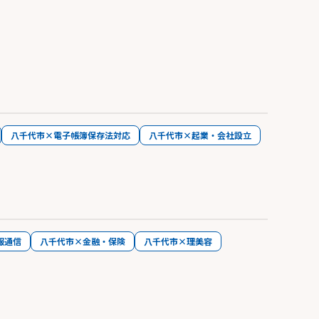
八千代市×電子帳簿保存法対応
八千代市×起業・会社設立
報通信
八千代市×金融・保険
八千代市×理美容