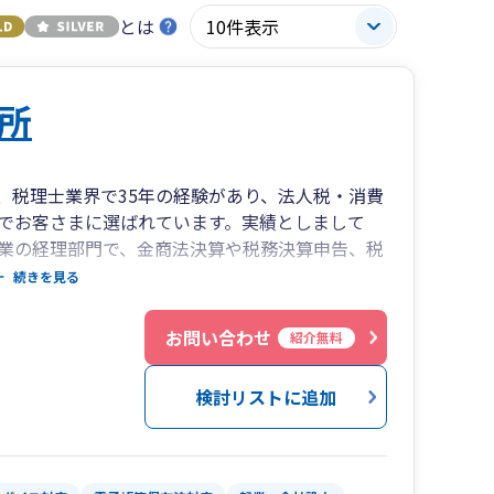
とは
所
、税理士業界で35年の経験があり、法人税・消費
でお客さまに選ばれています。実績としまして
業の経理部門で、金商法決算や税務決算申告、税
約30年経験してきました。また、製造業、建設業
続きを見る
、消費税等もメインに対応しています。素早く、
大を支援し、節税はもちろん、経理事務、経営管
お問い合わせ
紹介無料
模法人での経理業務を得意とし、決算早期化や経
などの経営実務でも貢献可能です。
検討リストに追加
経理部門で企業の経理業務を約３０年行ってきま
務決算、税務調査対応、予算管理、原価計算、原