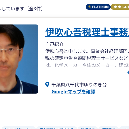
示しています（全3件）
伊吹心吾税理士事務
自己紹介
伊吹心吾と申します。事業会社経理部門
税の確定申告や顧問税理士サービスなど
は、化学メーカーや住設メーカー、建設
務調査対応など幅広く企業の経理業務を
を始めとした多岐にわたる業種で法人税
千葉県八千代市ゆりのき台
丁寧な対応を心がけ、長期的な事業の拡
Googleマップを確認
理の効率化のご提案もいたします。大規
理業務の効率化、マニュアル化、組織化
これまでの実績
化学メーカー、住設メーカー、建設業の
した。経理業務としては金商法決算、税