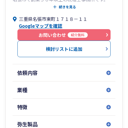
（令和５年７月に税理士法人となりました）
続きを見る
三重県名張市東町１７１８－１１
【私たちの特徴】
Googleマップを確認
① スモールビジネスに特化しています。
お問い合わせ
紹介無料
起業前～売上高３億円までの法人・個人事業主
の税務顧問を得意としています。
検討リストに追加
この規模の経営者様は孤独を感じながら会社経
営を頑張っていると思います。
私たちはそんな経営者様の良き相談相手になり
依頼内容
たいと考えています。
② お客様対応はすべて税理士が担当いたします。
業種
お客様との連絡・様々な相談まで税理士が直接
特徴
担当いたします。
お客様の担当者が急に変更するなどの心配やご
迷惑をかけることはございません。
弥生製品