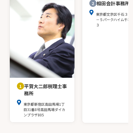
相田会計事務所
2
東京都文京区千石３－
－５パークハイム千石
３
平賀大二郎税理士事
1
務所
東京都新宿区高田馬場1丁
目31番8号高田馬場ダイカ
ンプラザ805