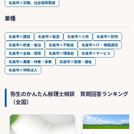
名張市×労務、社会保険関連
【その他】
弥生会計への会計データの入力代行（記帳代行）
業種
の依頼も受け付けております。
名張市×建設
名張市×製造
名張市×小売
名張市×卸売
名張市×飲食・宿泊
名張市×不動産
名張市×IT・情報通信
名張市×金融・保険
名張市×理美容
名張市×サービス
名張市×農業・林業・漁業
名張市×医療・福祉
名張市×特殊法人
弥生のかんたん税理士相談 質問回答ランキング
（全国）