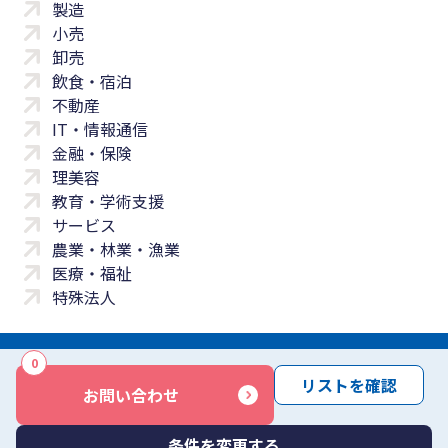
製造
小売
卸売
飲食・宿泊
不動産
IT・情報通信
金融・保険
理美容
教育・学術支援
サービス
農業・林業・漁業
医療・福祉
特殊法人
0
サイトマップ
プライバシーポリシー
免責事項
サービス利用規約
リストを確認
お問い合わせ
商標について
反社会勢力に対する基本方針
お問い合わせ
Copyright © Yayoi Co., Ltd. All rights reserved.
条件を変更する