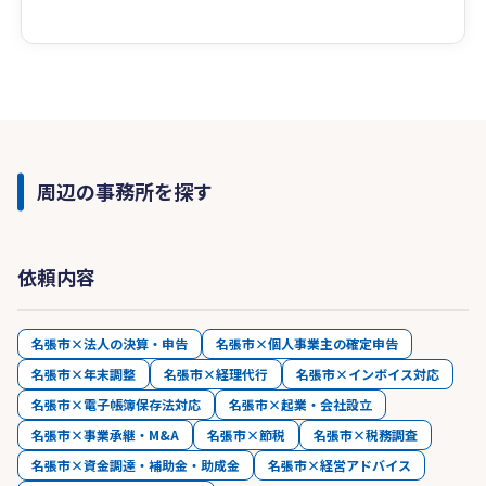
③ ベテラン税理士と若手税理士の2人体制
開業歴30年以上のベテラン税理士と20～30歳代
の経営者様から
ご支持をいただいている若手税理士の２人体制
です。
周辺の事務所を探す
【名張市にある当法人と距離を感じる方へ】
対面で会うことが距離的に難しい場合は、面談は
Zoomを使い、連絡方法は電話・メール・LINEを
依頼内容
使うことによりお客様とのコミュニケーションを
円滑にすることができます。
名張市×法人の決算・申告
名張市×個人事業主の確定申告
【料金】
名張市×年末調整
名張市×経理代行
名張市×インボイス対応
当法人は柔軟な料金プランとなっておりますの
名張市×電子帳簿保存法対応
名張市×起業・会社設立
で、お客様の経理状況やご要望にあったプランを
名張市×事業承継・M&A
名張市×節税
名張市×税務調査
提示させて頂きます。
名張市×資金調達・補助金・助成金
名張市×経営アドバイス