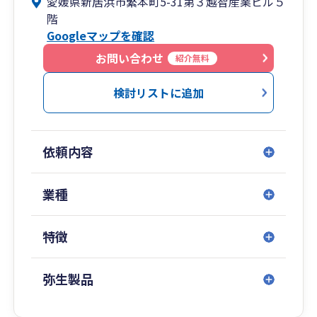
愛媛県新居浜市繁本町5-31第３越智産業ビル５
サポートしていくのでワンストップサービスを受
階
けられます。お客様のニーズを踏まえ、中長期的
Googleマップを確認
な観点から、お客様お一人お一人にとっての最適
解をオーダメイドで提案しています。
お問い合わせ
紹介無料
検討リストに追加
依頼内容
業種
特徴
弥生製品