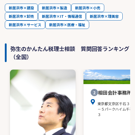
新居浜市×建設
新居浜市×製造
新居浜市×小売
新居浜市×卸売
新居浜市×IT・情報通信
新居浜市×理美容
新居浜市×サービス
新居浜市×医療・福祉
弥生のかんたん税理士相談 質問回答ランキング
（全国）
相田会計事務所
2
東京都文京区千石３－
－５パークハイム千石
３