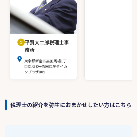
平賀大二郎税理士事
1
務所
東京都新宿区高田馬場1丁
目31番8号高田馬場ダイカ
ンプラザ805
税理士の紹介を弥生におまかせしたい方はこちら