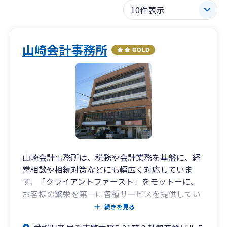
山崎会計事務所
山崎会計事務所は、税務や会計業務を基盤に、経
営相談や相続対策などにも幅広く対応していま
す。「クライアントファースト」をモットーに、
お客様の繁栄を第一に各種サービスを提供してい
ます。また、必要に応じて弁護士、司法書士、社
続きを見る
会保険労務士など他士業と連携して、問題解決を