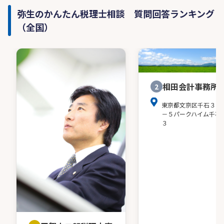
弥生のかんたん税理士相談 質問回答ランキング
（全国）
相田会計事務所
2
東京都文京区千石３－
－５パークハイム千石
３