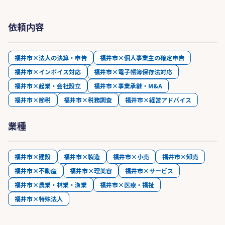
依頼内容
福井市×法人の決算・申告
福井市×個人事業主の確定申告
福井市×インボイス対応
福井市×電子帳簿保存法対応
福井市×起業・会社設立
福井市×事業承継・M&A
福井市×節税
福井市×税務調査
福井市×経営アドバイス
業種
福井市×建設
福井市×製造
福井市×小売
福井市×卸売
福井市×不動産
福井市×理美容
福井市×サービス
福井市×農業・林業・漁業
福井市×医療・福祉
福井市×特殊法人