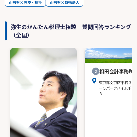
山形県×医療・福祉
山形県×特殊法人
弥生のかんたん税理士相談 質問回答ランキング
（全国）
相田会計事務所
2
東京都文京区千石３－
－５パークハイム千石
３