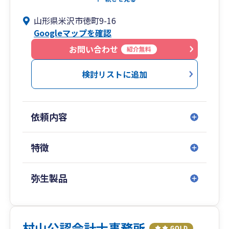
代表社員 税理士・公認会計士 加藤英樹
山形県米沢市徳町9-16
税理士 岡村いち子
Googleマップを確認
（税理士法人の「社員」は出資者兼経営者であ
お問い合わせ
紹介無料
り、通常の雇人の意味での社員とは異なります）
検討リストに追加
この数年、わが国の経済社会の変化は著しく、ク
ライアントの皆様から期待されるサービスの内容
も多岐に渡るようになりました。
依頼内容
私たちは、変化の波を読み取りながら、地域の実
情をも知り、機敏に柔軟に対応するために、合同
特徴
して税理士法人を設立する途を選びました。
弥生製品
職員共々研鑽につとめ、クライアントの皆様に本
当に役に立つ事務所になります。
村山公認会計士事務所