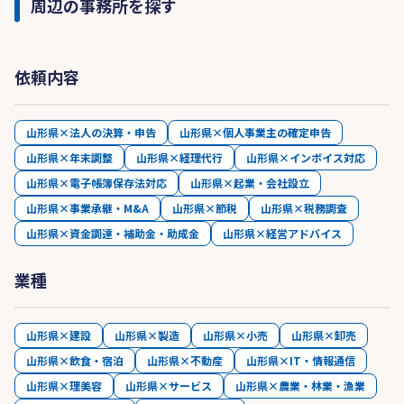
周辺の事務所を探す
依頼内容
山形県×法人の決算・申告
山形県×個人事業主の確定申告
山形県×年末調整
山形県×経理代行
山形県×インボイス対応
山形県×電子帳簿保存法対応
山形県×起業・会社設立
山形県×事業承継・M&A
山形県×節税
山形県×税務調査
山形県×資金調達・補助金・助成金
山形県×経営アドバイス
業種
山形県×建設
山形県×製造
山形県×小売
山形県×卸売
山形県×飲食・宿泊
山形県×不動産
山形県×IT・情報通信
山形県×理美容
山形県×サービス
山形県×農業・林業・漁業