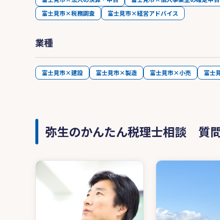
富士見市×税務調査
富士見市×経営アドバイス
業種
富士見市×建設
富士見市×製造
富士見市×小売
富士
弥生のかんたん税理士相談 質