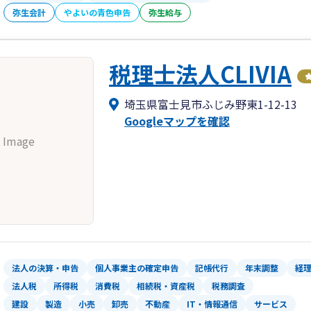
弥生会計
やよいの青色申告
弥生給与
税理士法人CLIVIA
埼玉県富士見市ふじみ野東1-12-13
Googleマップを確認
 Image
法人の決算・申告
個人事業主の確定申告
記帳代行
年末調整
経
法人税
所得税
消費税
相続税・資産税
税務調査
建設
製造
小売
卸売
不動産
IT・情報通信
サービス