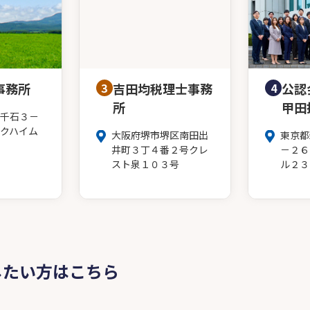
事務所
3
吉田均税理士事務
4
公認
所
甲田
千石３－
クハイム
大阪府堺市堺区南田出
東京都
井町３丁４番２号クレ
－２６
スト泉１０３号
ル２３
したい方はこちら