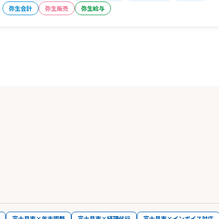
弥生会計
弥生販売
弥生給与
富士見市×年末調整
富士見市×経理代行
富士見市×インボイス対応