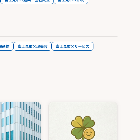
報通信
富士見市×理美容
富士見市×サービス