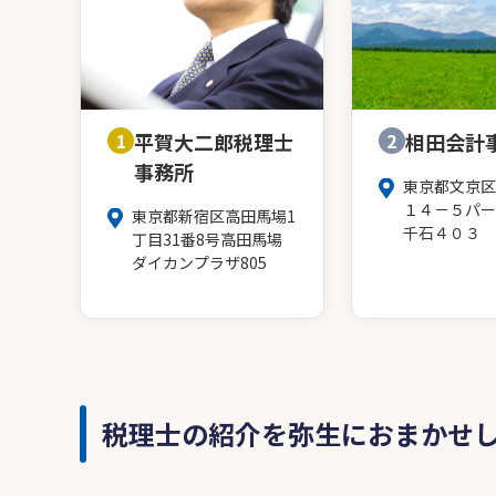
1
平賀大二郎税理士
2
相田会計
事務所
東京都文京区
１４－５パー
東京都新宿区高田馬場1
千石４０３
丁目31番8号高田馬場
ダイカンプラザ805
税理士の紹介を弥生におまかせ