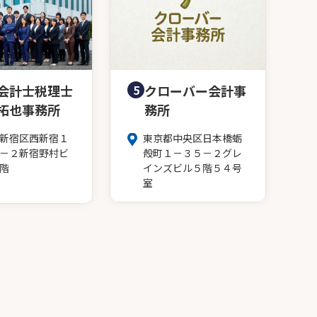
会計士税理士
5
クローバー会計事
拓也事務所
務所
新宿区西新宿１
東京都中央区日本橋蛎
－２新宿野村ビ
殻町１－３５－２グレ
階
インズビル５階５４号
室