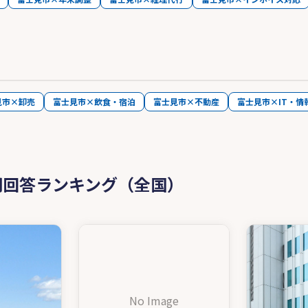
見市×卸売
富士見市×飲食・宿泊
富士見市×不動産
富士見市×IT・情
問回答ランキング（全国）
No Image