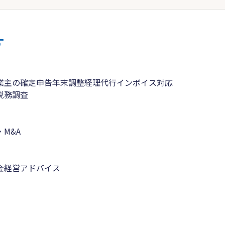
す
業主の確定申告
年末調整
経理代行
インボイス対応
税務調査
M&A
金
経営アドバイス