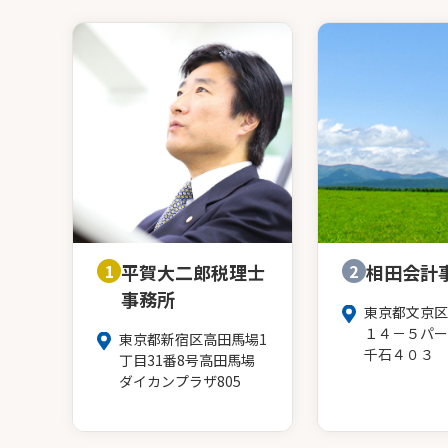
1
平賀大二郎税理士
2
相田会計
事務所
東京都文京区
１４－５パー
東京都新宿区高田馬場1
千石４０３
丁目31番8号高田馬場
ダイカンプラザ805