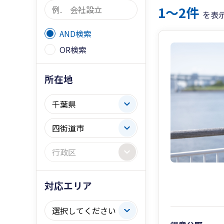
1〜2件
を表
AND検索
OR検索
所在地
対応エリア