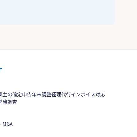
す
業主の確定申告
年末調整
経理代行
インボイス対応
税務調査
M&A