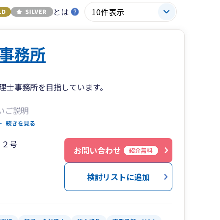
とは
事務所
。
理士事務所を目指しています。
いご説明
続きを見る
ります。(所属する支部の平均年齢63歳)
１２号
さがあると自負しております。
お問い合わせ
紹介無料
するなど小規模事務所ならではの小回りの良さも
検討リストに追加
応いたします。
やすい」対応を心がけています。