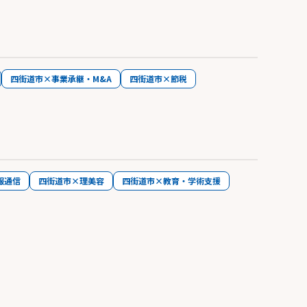
四街道市×事業承継・M&A
四街道市×節税
報通信
四街道市×理美容
四街道市×教育・学術支援