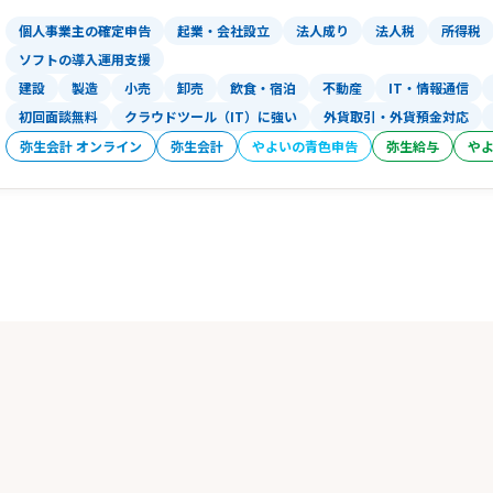
をします。
個人事業主の確定申告
起業・会社設立
法人成り
法人税
所得税
経営者の希望を実現できるよう、ご要望
ソフトの導入運用支援
す。
建設
製造
小売
卸売
飲食・宿泊
不動産
IT・情報通信
健全な利益を計上して発展できるよう、
初回面談無料
クラウドツール（IT）に強い
外貨取引・外貨預金対応
在となります。
弥生会計 オンライン
弥生会計
やよいの青色申告
弥生給与
や