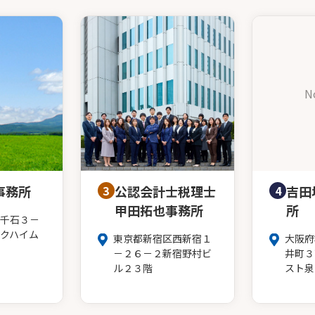
N
事務所
3
公認会計士税理士
4
吉田
甲田拓也事務所
所
千石３－
クハイム
東京都新宿区西新宿１
大阪府
－２６－２新宿野村ビ
井町３
ル２３階
スト泉