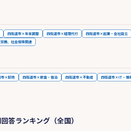
四街道市×年末調整
四街道市×経理代行
四街道市×起業・会社設立
×労務、社会保険関連
道市×卸売
四街道市×飲食・宿泊
四街道市×不動産
四街道市×IT・情
問回答ランキング（全国）