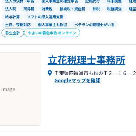
法人の決算・申告
個人事業主の確定申告
記帳代行
年末調整
経
税金は専門用語が多く、制度が複雑です
法人税
所得税
消費税
相続税・資産税
節税
税務調査
経
私たちは、お客様のお話やご要望をしっ
給与計算
ソフトの導入運用支援
すくご説明し対応します。
土日、夜間対応
個人事業主も歓迎
ベテランの税理士がいる
コミュニケーションを重視した対応によ
弥生会計
やよいの青色申告 オンライン
と心がけています。
特徴2.課題解決に向けたご提案
立花税理士事務所
日々の業務では節税に関する税務コンサ
続・事業承継、従業員など様々な問題が
千葉県四街道市もねの里２－１６－
Googleマップを確認
当事務所では、お客様の様々な問題の解
 Image
を通じて会計・税務を中心に課題解決に
トいたします。
特徴.3お客様の立場に立った誠実な対応
当事務所では、親身でお客様の立場に立