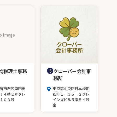
o Image
均税理士事務
5
クローバー会計事
務所
堺市堺区南田出
東京都中央区日本橋蛎
丁４番２号クレ
殻町１－３５－２グレ
１０３号
インズビル５階５４号
室