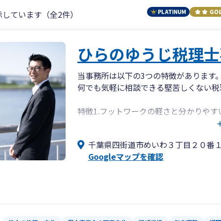
示しています（全2件）
ひらのゆうじ税理士
当事務所は以下の3つの特徴があります
何でも気軽に相談できる堅苦しくない税
特徴1.フットワークの軽さと分かりやす
代表は税理士業界ではまだ若手のほうにな
千葉県四街道市めいわ３丁目２０番
この特徴を生かして、フットワークの軽
Googleマップを確認
時間が合えば当日のアポイントでも対応
特徴です。
当たり前ですが、税理士本人がすべて対
また、当事務所では「丁寧で」「わかり