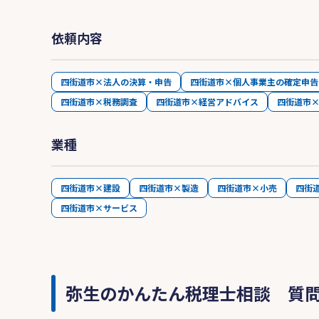
依頼内容
四街道市×法人の決算・申告
四街道市×個人事業主の確定申告
四街道市×税務調査
四街道市×経営アドバイス
四街道市
業種
四街道市×建設
四街道市×製造
四街道市×小売
四街
四街道市×サービス
弥生のかんたん税理士相談 質