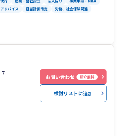
理代行
起業・会社設立
法人成り
事業承継・M&A
。
営アドバイス
経営計画策定
労務、社会保険関連
かりと丁寧にお聞きし、複雑な内容でもわかりや
り、お客様に安心を与えられる事務所で在りたい
ルティングだけでなく、会社設立、資金繰り、相
生じます。
２７
お問い合わせ
紹介無料
決のためのパートナーとして、月次巡回監査など
向けた提案をし、ご事業に専念できるようサポー
検討リストに追加
った誠実な対応で企業価値の向上のためサポート