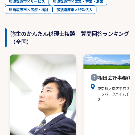
那須塩原市×サービス
那須塩原市×農業・林業・漁業
那須塩原市×医療・福祉
那須塩原市×特殊法人
弥生のかんたん税理士相談 質問回答ランキング
（全国）
相田会計事務所
2
東京都文京区千石３－
－５パークハイム千石
３