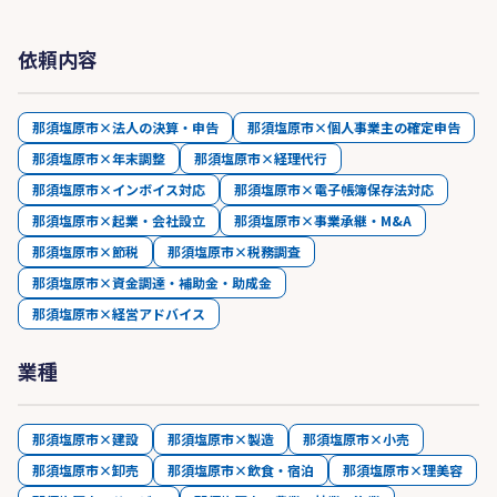
依頼内容
那須塩原市×法人の決算・申告
那須塩原市×個人事業主の確定申告
那須塩原市×年末調整
那須塩原市×経理代行
那須塩原市×インボイス対応
那須塩原市×電子帳簿保存法対応
那須塩原市×起業・会社設立
那須塩原市×事業承継・M&A
那須塩原市×節税
那須塩原市×税務調査
那須塩原市×資金調達・補助金・助成金
那須塩原市×経営アドバイス
業種
那須塩原市×建設
那須塩原市×製造
那須塩原市×小売
那須塩原市×卸売
那須塩原市×飲食・宿泊
那須塩原市×理美容