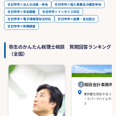
廿日市市×法人の決算・申告
廿日市市×個人事業主の確定申告
廿日市市×年末調整
廿日市市×インボイス対応
廿日市市×電子帳簿保存法対応
廿日市市×起業・会社設立
廿日市市×税務調査
弥生のかんたん税理士相談 質問回答ランキング
（全国）
相田会計事務所
2
東京都文京区千石３－
－５パークハイム千石
３