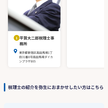
平賀大二郎税理士事
1
務所
東京都新宿区高田馬場1丁
目31番8号高田馬場ダイカ
ンプラザ805
税理士の紹介を弥生におまかせしたい方はこちら