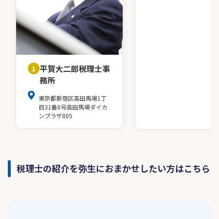
平賀大二郎税理士事
1
務所
東京都新宿区高田馬場1丁
目31番8号高田馬場ダイカ
ンプラザ805
税理士の紹介を弥生におまかせしたい方はこちら