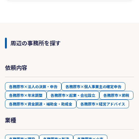
周辺の事務所を探す
依頼内容
各務原市×法人の決算・申告
各務原市×個人事業主の確定申告
各務原市×年末調整
各務原市×起業・会社設立
各務原市×節税
各務原市×資金調達・補助金・助成金
各務原市×経営アドバイス
業種
各務原市×建設
各務原市×製造
各務原市×小売