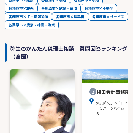
各務原市×卸売
各務原市×飲食・宿泊
各務原市×不動産
各務原市×IT・情報通信
各務原市×理美容
各務原市×サービス
各務原市×農業・林業・漁業
弥生のかんたん税理士相談 質問回答ランキング
（全国）
相田会計事務所
2
東京都文京区千石３－
－５パークハイム千石
３