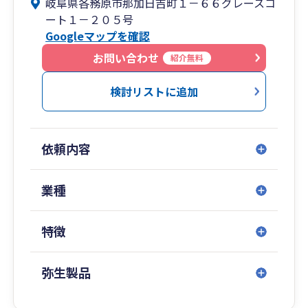
岐阜県各務原市那加日吉町１－６６グレースコ
また、所長が中小企業診断士でもあるので、経営
ート１－２０５号
戦略・人事施策・マーケティングなど多岐に渡り
Googleマップを確認
経営に対する助言しております。
詳しくは、ホームページをご覧ください。
お問い合わせ
紹介無料
検討リストに追加
依頼内容
業種
特徴
弥生製品