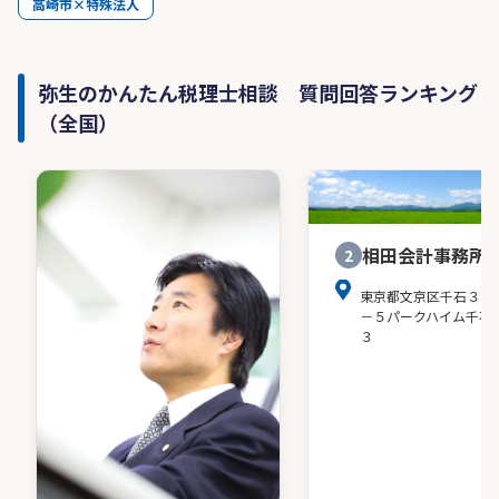
高崎市×特殊法人
弥生のかんたん税理士相談 質問回答ランキング
（全国）
相田会計事務所
2
東京都文京区千石３－
－５パークハイム千石
３