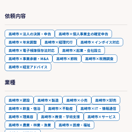
依頼内容
高崎市×法人の決算・申告
高崎市×個人事業主の確定申告
高崎市×年末調整
高崎市×経理代行
高崎市×インボイス対応
高崎市×電子帳簿保存法対応
高崎市×起業・会社設立
高崎市×事業承継・M&A
高崎市×節税
高崎市×税務調査
高崎市×経営アドバイス
業種
高崎市×建設
高崎市×製造
高崎市×小売
高崎市×卸売
高崎市×飲食・宿泊
高崎市×不動産
高崎市×IT・情報通信
高崎市×理美容
高崎市×教育・学術支援
高崎市×サービス
高崎市×農業・林業・漁業
高崎市×医療・福祉