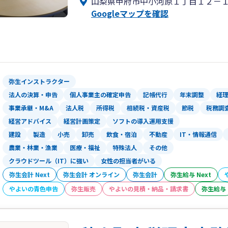
山梨県甲府市中小河原１丁目１２－
にサポートします。
Googleマップを確認
弥生インストラクター
法人の決算・申告
個人事業主の確定申告
記帳代行
年末調整
経
事業承継・M&A
法人税
所得税
相続税・資産税
節税
税務調
経営アドバイス
経営計画策定
ソフトの導入運用支援
建設
製造
小売
卸売
飲食・宿泊
不動産
IT・情報通信
農業・林業・漁業
医療・福祉
特殊法人
その他
クラウドツール（IT）に強い
女性の担当者がいる
弥生会計 Next
弥生会計 オンライン
弥生会計
弥生給与 Next
やよいの青色申告
弥生販売
やよいの見積・納品・請求書
弥生給与