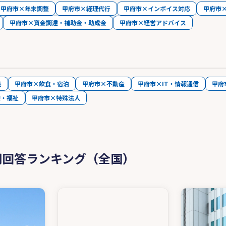
甲府市×年末調整
甲府市×経理代行
甲府市×インボイス対応
甲府市
甲府市×資金調達・補助金・助成金
甲府市×経営アドバイス
売
甲府市×飲食・宿泊
甲府市×不動産
甲府市×IT・情報通信
甲府
療・福祉
甲府市×特殊法人
問回答ランキング（全国）