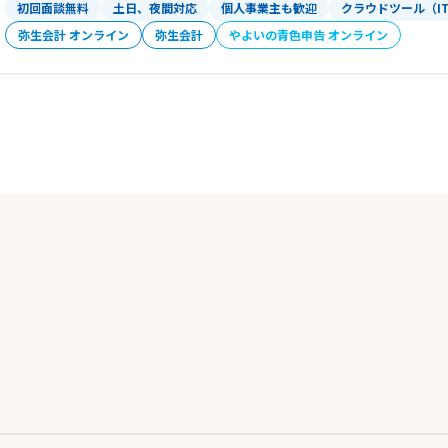
初回面談無料
土日、夜間対応
個人事業主も歓迎
クラウドツール（I
弥生会計 オンライン
弥生会計
やよいの青色申告 オンライン