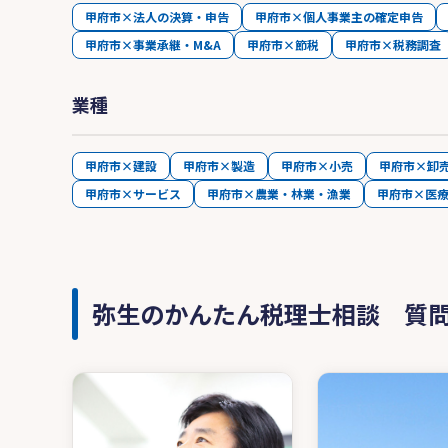
甲府市×法人の決算・申告
甲府市×個人事業主の確定申告
甲府市×事業承継・M&A
甲府市×節税
甲府市×税務調査
業種
甲府市×建設
甲府市×製造
甲府市×小売
甲府市×卸
甲府市×サービス
甲府市×農業・林業・漁業
甲府市×医
弥生のかんたん税理士相談 質