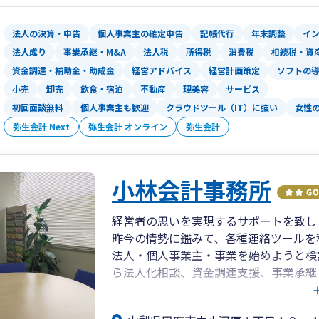
法人の決算・申告
個人事業主の確定申告
記帳代行
年末調整
イ
法人成り
事業承継・M&A
法人税
所得税
消費税
相続税・資
資金調達・補助金・助成金
経営アドバイス
経営計画策定
ソフトの
小売
卸売
飲食・宿泊
不動産
理美容
サービス
初回面談無料
個人事業主も歓迎
クラウドツール（IT）に強い
女性
弥生会計 Next
弥生会計 オンライン
弥生会計
小林会計事務所
経営者の思いを実現するサポートを致し
昨今の情勢に鑑みて、各種連絡ツールを
法人・個人事業主・事業を始めようと検
ら法人化相談、資金調達支援、事業承継
す。
実績の伴う専門力と蓄積されたノウハウ