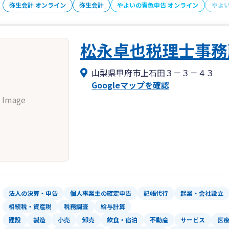
弥生会計 オンライン
弥生会計
やよいの青色申告 オンライン
やよ
松永卓也税理士事務
山梨県甲府市上石田３－３－４３
Googleマップを確認
 Image
法人の決算・申告
個人事業主の確定申告
記帳代行
起業・会社設立
相続税・資産税
税務調査
給与計算
建設
製造
小売
卸売
飲食・宿泊
不動産
サービス
医