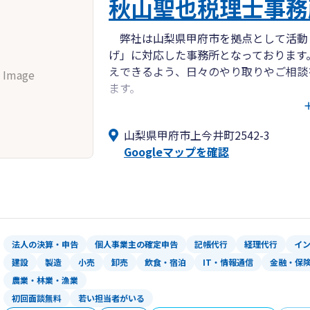
秋山聖也税理士事務
弊社は山梨県甲府市を拠点として活動
げ」に対応した事務所となっております
えできるよう、日々のやり取りやご相談
 Image
ます。
また、ビデオ通話やチャット等のリモ
山梨県甲府市上今井町2542-3
理や税金に関してお悩みの際は、お気軽
Googleマップを確認
法人の決算・申告
個人事業主の確定申告
記帳代行
経理代行
イ
建設
製造
小売
卸売
飲食・宿泊
IT・情報通信
金融・保
農業・林業・漁業
初回面談無料
若い担当者がいる